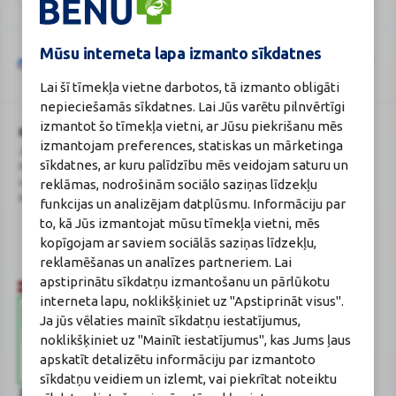
Mūsu interneta lapa izmanto sīkdatnes
Šo vietni aizsargā „reCAPTCHA“, un uz to attiecas „Google“
privātuma
Google
politika
un
pakalpojumu sniegšanas noteikumi
.
Lai šī tīmekļa vietne darbotos, tā izmanto obligāti
reCAPTCHA
nepieciešamās sīkdatnes. Lai Jūs varētu pilnvērtīgi
izmantot šo tīmekļa vietni, ar Jūsu piekrišanu mēs
BENU Aptieka Latvija, SIA
Licence
izmantojam preferences, statiskas un mārketinga
Juridiskā adrese / Faktiskā adrese:
Licences numurs:
A00010
sīkdatnes, ar kuru palīdzību mēs veidojam saturu un
Noliktavu iela 5, Dreiliņi, Stopiņu
E-aptiekas kontakti
novads, LV-2130
Aptiekas vadītāja:
reklāmas, nodrošinām sociālo saziņas līdzekļu
Reģistrācijas Nr.: 40003252167
Sertificēta farmaceite: Jeļena
funkcijas un analizējam datplūsmu. Informāciju par
Gončarova
to, kā Jūs izmantojat mūsu tīmekļa vietni, mēs
Reģistrācijas Nr.: F-0834
kopīgojam ar saviem sociālās saziņas līdzekļu,
Sertifikāta Nr.: 215.2025
reklamēšanas un analīzes partneriem. Lai
apstiprinātu sīkdatņu izmantošanu un pārlūkotu
interneta lapu, noklikšķiniet uz "Apstiprināt visus".
Ja jūs vēlaties mainīt sīkdatņu iestatījumus,
noklikšķiniet uz "Mainīt iestatījumus", kas Jums ļaus
apskatīt detalizētu informāciju par izmantoto
sīkdatņu veidiem un izlemt, vai piekrītat noteiktu
Zāļu valsts aģentūra
Veselības inspekcija