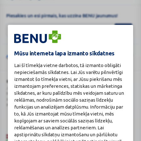
...
Piesakies un esi pirmais, kas uzzina BENU jaunumus!
Mūsu interneta lapa izmanto sīkdatnes
Šo vietni aizsargā „reCAPTCHA“, un uz to attiecas „Google“
privātuma
Google
politika
un
pakalpojumu sniegšanas noteikumi
.
Lai šī tīmekļa vietne darbotos, tā izmanto obligāti
reCAPTCHA
nepieciešamās sīkdatnes. Lai Jūs varētu pilnvērtīgi
izmantot šo tīmekļa vietni, ar Jūsu piekrišanu mēs
BENU Aptieka Latvija, SIA
Licence
izmantojam preferences, statiskas un mārketinga
Juridiskā adrese / Faktiskā adrese:
Licences numurs:
A00010
sīkdatnes, ar kuru palīdzību mēs veidojam saturu un
Noliktavu iela 5, Dreiliņi, Stopiņu
E-aptiekas kontakti
novads, LV-2130
Aptiekas vadītāja:
reklāmas, nodrošinām sociālo saziņas līdzekļu
Reģistrācijas Nr.: 40003252167
Sertificēta farmaceite: Jeļena
funkcijas un analizējam datplūsmu. Informāciju par
Gončarova
to, kā Jūs izmantojat mūsu tīmekļa vietni, mēs
Reģistrācijas Nr.: F-0834
kopīgojam ar saviem sociālās saziņas līdzekļu,
Sertifikāta Nr.: 215.2025
reklamēšanas un analīzes partneriem. Lai
apstiprinātu sīkdatņu izmantošanu un pārlūkotu