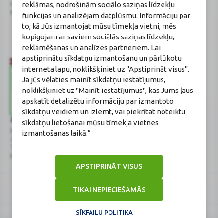
reklāmas, nodrošinām sociālo saziņas līdzekļu
novads, LV-2130
Aptiekas vadītāja:
Reģistrācijas Nr.: 40003252167
Sertificēta farmaceite: Jeļena
funkcijas un analizējam datplūsmu. Informāciju par
Gončarova
to, kā Jūs izmantojat mūsu tīmekļa vietni, mēs
Reģistrācijas Nr.: F-0834
kopīgojam ar saviem sociālās saziņas līdzekļu,
Sertifikāta Nr.: 215.2025
reklamēšanas un analīzes partneriem. Lai
apstiprinātu sīkdatņu izmantošanu un pārlūkotu
interneta lapu, noklikšķiniet uz "Apstiprināt visus".
Ja jūs vēlaties mainīt sīkdatņu iestatījumus,
noklikšķiniet uz "Mainīt iestatījumus", kas Jums ļaus
apskatīt detalizētu informāciju par izmantoto
sīkdatņu veidiem un izlemt, vai piekrītat noteiktu
Zāļu valsts aģentūra
Veselības inspekcija
sīkdatņu lietošanai mūsu tīmekļa vietnes
www.zva.gov.lv
www.vi.gov.lv
izmantošanas laikā.”
Jersikas iela 15, Rīga
Klijānu iela 7, Rīga
Tālr: 67 078 424
Tālr: 67081600
E-pasts: info@zva.gov.lv
E-pasts: vi@vi.gov.lv
APSTIPRINĀT VISUS
TIKAI NEPIECIEŠAMĀS
SĪKFAILU POLITIKA