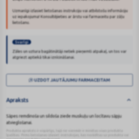
Uzmanīgi izlasiet lietošanas instrukciju vai atbilstošu informāciju
uz iepakojuma! Konsultējieties ar ārstu vai farmaceitu par zāļu
lietošanu.
Svarīgi
Zāles un uztura bagātinātāji netiek pieņemti atpakaļ, un tos var
atgriezt aptiekā tikai iznīcināšanai.
UZDOT JAUTĀJUMU FARMACEITAM
Apraksts
Sāpes remdinoša un sildoša ziede muskuļu un locītavu sāpju
atvieglošanai.
Produkta apraksts ir vispārīgs, tajā ne vienmēr ir minētas visas produkta
īpašības. Pirms lietošanas izlasiet instrukcijas, kas norādītas uz produkta vai