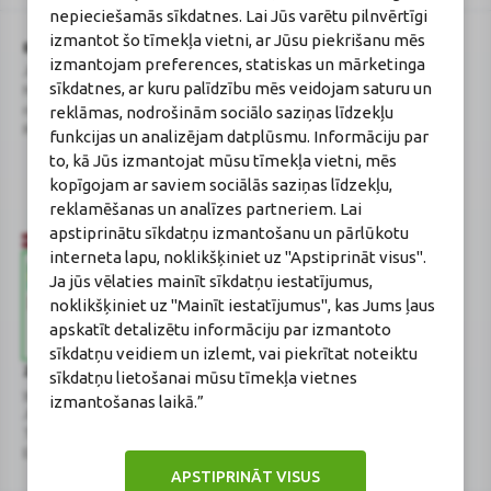
nepieciešamās sīkdatnes. Lai Jūs varētu pilnvērtīgi
izmantot šo tīmekļa vietni, ar Jūsu piekrišanu mēs
BENU Aptieka Latvija, SIA
Licence
izmantojam preferences, statiskas un mārketinga
Juridiskā adrese / Faktiskā adrese:
Licences numurs:
A00010
sīkdatnes, ar kuru palīdzību mēs veidojam saturu un
Noliktavu iela 5, Dreiliņi, Stopiņu
E-aptiekas kontakti
reklāmas, nodrošinām sociālo saziņas līdzekļu
novads, LV-2130
Aptiekas vadītāja:
Reģistrācijas Nr.: 40003252167
Sertificēta farmaceite: Jeļena
funkcijas un analizējam datplūsmu. Informāciju par
Gončarova
to, kā Jūs izmantojat mūsu tīmekļa vietni, mēs
Reģistrācijas Nr.: F-0834
kopīgojam ar saviem sociālās saziņas līdzekļu,
Sertifikāta Nr.: 215.2025
reklamēšanas un analīzes partneriem. Lai
apstiprinātu sīkdatņu izmantošanu un pārlūkotu
interneta lapu, noklikšķiniet uz "Apstiprināt visus".
Ja jūs vēlaties mainīt sīkdatņu iestatījumus,
noklikšķiniet uz "Mainīt iestatījumus", kas Jums ļaus
apskatīt detalizētu informāciju par izmantoto
sīkdatņu veidiem un izlemt, vai piekrītat noteiktu
Zāļu valsts aģentūra
Veselības inspekcija
sīkdatņu lietošanai mūsu tīmekļa vietnes
www.zva.gov.lv
www.vi.gov.lv
izmantošanas laikā.”
Jersikas iela 15, Rīga
Klijānu iela 7, Rīga
Tālr: 67 078 424
Tālr: 67081600
E-pasts: info@zva.gov.lv
E-pasts: vi@vi.gov.lv
APSTIPRINĀT VISUS