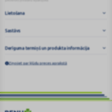
pievienots produkta iepakojumā.
Lietošana
Sastāvs
Derīguma termiņš un produkta informācija
Ziņojiet par kļūdu preces aprakstā