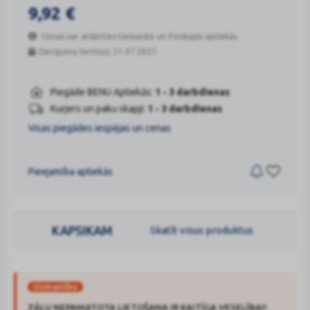
9,92
€
Cenas var atšķirties tiešsaistē un fiziskajās aptiekās.
Derīguma termiņš: 31.07.2027.
Piegāde BENU Aptiekās:
1 - 3 darbdienas
Kurjers un paku skapji:
1 - 3 darbdienas
Visas piegādes iespējas un cenas
Pieejamība aptiekās
KAPSIKAM
Skatīt visus produktus
Uzmanību
ZĀĻU NEPAMATOTA LIETOŠANA IR KAITĪGA VESELĪBAI!