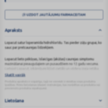
UZDOT JAUTĀJUMU FARMACEITAM
Apraksts
Lopacut satur loperamīda hidrohlorīdu. Tas pieder zāļu grupai, ko
sauc par pretcaurejas līdzekļiem.
Lopacut lieto pēkšņas, īslaicīgas (akūtas) caurejas simptomu
mazināšanai pieaugušajiem un pusaudžiem no 12 gadu vecuma.
Lietojot Lopacut, izkārnījumi kļūst cietāki un vēdera izeja retāka.
Skatīt vairāk
Produkta apraksts ir vispārīgs, tajā ne vienmēr ir minētas visas produkta
īpašības. Pirms lietošanas izlasiet instrukcijas, kas norādītas uz produkta vai
pievienots produkta iepakojumā.
Lietošana