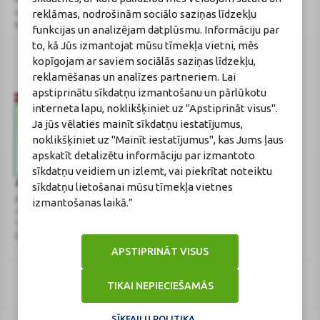
reklāmas, nodrošinām sociālo saziņas līdzekļu
novads, LV-2130
Aptiekas vadītāja:
Reģistrācijas Nr.: 40003252167
Sertificēta farmaceite: Jeļena
funkcijas un analizējam datplūsmu. Informāciju par
Gončarova
to, kā Jūs izmantojat mūsu tīmekļa vietni, mēs
Reģistrācijas Nr.: F-0834
kopīgojam ar saviem sociālās saziņas līdzekļu,
Sertifikāta Nr.: 215.2025
reklamēšanas un analīzes partneriem. Lai
apstiprinātu sīkdatņu izmantošanu un pārlūkotu
interneta lapu, noklikšķiniet uz "Apstiprināt visus".
Ja jūs vēlaties mainīt sīkdatņu iestatījumus,
noklikšķiniet uz "Mainīt iestatījumus", kas Jums ļaus
apskatīt detalizētu informāciju par izmantoto
sīkdatņu veidiem un izlemt, vai piekrītat noteiktu
Zāļu valsts aģentūra
Veselības inspekcija
sīkdatņu lietošanai mūsu tīmekļa vietnes
www.zva.gov.lv
www.vi.gov.lv
izmantošanas laikā.”
Jersikas iela 15, Rīga
Klijānu iela 7, Rīga
Tālr: 67 078 424
Tālr: 67081600
E-pasts: info@zva.gov.lv
E-pasts: vi@vi.gov.lv
APSTIPRINĀT VISUS
TIKAI NEPIECIEŠAMĀS
SĪKFAILU POLITIKA