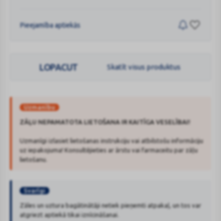
Pieejamība aptiekās
LOPACUT
Skatīt visus produktus
Uzmanību
ZĀĻU NEPAMATOTA LIETOŠANA IR KAITĪGA VESELĪBAI!
Uzmanīgi izlasiet lietošanas instrukciju vai atbilstošu informāciju
uz iepakojuma! Konsultējieties ar ārstu vai farmaceitu par zāļu
lietošanu.
Svarīgi
Zāles un uztura bagātinātāji netiek pieņemti atpakaļ, un tos var
atgriezt aptiekā tikai iznīcināšanai.