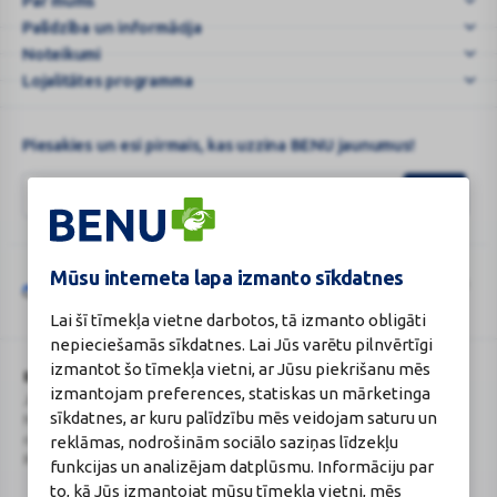
Par mums
–
Palīdzība un informācija
e-
Aptieka
Noteikumi
vi
Lojalitātes programma
...
Piesakies un esi pirmais, kas uzzina BENU jaunumus!
Mūsu interneta lapa izmanto sīkdatnes
Šo vietni aizsargā „reCAPTCHA“, un uz to attiecas „Google“
privātuma
Google
politika
un
pakalpojumu sniegšanas noteikumi
.
Lai šī tīmekļa vietne darbotos, tā izmanto obligāti
reCAPTCHA
nepieciešamās sīkdatnes. Lai Jūs varētu pilnvērtīgi
izmantot šo tīmekļa vietni, ar Jūsu piekrišanu mēs
BENU Aptieka Latvija, SIA
Licence
izmantojam preferences, statiskas un mārketinga
Juridiskā adrese / Faktiskā adrese:
Licences numurs:
A00010
sīkdatnes, ar kuru palīdzību mēs veidojam saturu un
Noliktavu iela 5, Dreiliņi, Stopiņu
E-aptiekas kontakti
reklāmas, nodrošinām sociālo saziņas līdzekļu
novads, LV-2130
Aptiekas vadītāja:
Reģistrācijas Nr.: 40003252167
Sertificēta farmaceite: Jeļena
funkcijas un analizējam datplūsmu. Informāciju par
Gončarova
to, kā Jūs izmantojat mūsu tīmekļa vietni, mēs