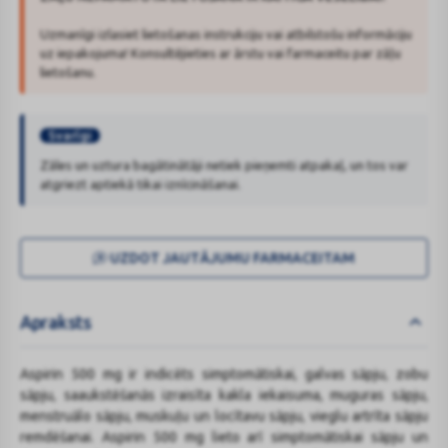
Uzmanīgi izlasiet lietošanas instrukciju vai atbilstošu informāciju
uz iepakojuma! Konsultējieties ar ārstu vai farmaceitu par zāļu
lietošanu.
Svarīgi
Zāles un uztura bagātinātāji netiek pieņemti atpakaļ, un tos var
atgriezt aptiekā tikai iznīcināšanai.
UZDOT JAUTĀJUMU FARMACEITAM
Apraksts
Aspirin 500 mg ir indicēts simptomātiskai, galvas sāpju, zobu
sāpju, saaukstēšanās izraisīta kakla iekaisuma, muguras sāpju,
menstruālo sāpju, muskuļu un locītavu sāpju, vieglu artrīta sāpju
remdēšanai. Aspirin 500 mg lieto arī simptomātiskai sāpju un