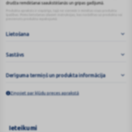
drudža remdēšanai saaukstēšanās un gripas gadījumā.
Produkta apraksts ir vispārīgs, tajā ne vienmēr ir minētas visas produkta
īpašības. Pirms lietošanas izlasiet instrukcijas, kas norādītas uz produkta vai
pievienots produkta iepakojumā.
Lietošana
Sastāvs
Derīguma termiņš un produkta informācija
Ziņojiet par kļūdu preces aprakstā
Ieteikumi