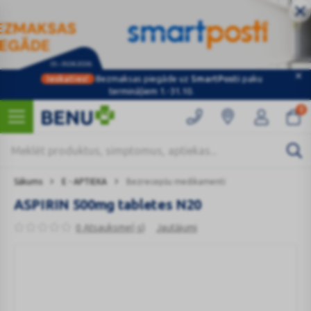
Ieskaties!
Bezmaksas piegāde uz
SmartPosti
paku
termināļiem 1.-31.10.
0
Sākums
E - APTIEKA
Bezrecepšu medikamenti
ASPIRIN 500mg tabletes N20
0 Atsauksme(-s)
Jautājumi