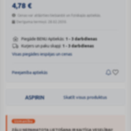
4,78
€
Cenas var atšķirties tiešsaistē un fiziskajās aptiekās.
Derīguma termiņš: 28.02.2030.
Piegāde BENU Aptiekās:
1 - 3 darbdienas
Kurjers un paku skapji:
1 - 3 darbdienas
Visas piegādes iespējas un cenas
Pieejamība aptiekās
ASPIRIN
Skatīt visus produktus
Uzmanību
ZĀĻU NEPAMATOTA LIETOŠANA IR KAITĪGA VESELĪBAI!