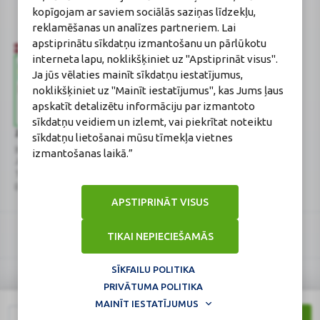
Reģistrācijas Nr.: F-0834
kopīgojam ar saviem sociālās saziņas līdzekļu,
Sertifikāta Nr.: 215.2025
reklamēšanas un analīzes partneriem. Lai
apstiprinātu sīkdatņu izmantošanu un pārlūkotu
interneta lapu, noklikšķiniet uz "Apstiprināt visus".
Ja jūs vēlaties mainīt sīkdatņu iestatījumus,
noklikšķiniet uz "Mainīt iestatījumus", kas Jums ļaus
apskatīt detalizētu informāciju par izmantoto
sīkdatņu veidiem un izlemt, vai piekrītat noteiktu
Zāļu valsts aģentūra
Veselības inspekcija
sīkdatņu lietošanai mūsu tīmekļa vietnes
www.zva.gov.lv
www.vi.gov.lv
izmantošanas laikā.”
Jersikas iela 15, Rīga
Klijānu iela 7, Rīga
Tālr: 67 078 424
Tālr: 67081600
E-pasts: info@zva.gov.lv
E-pasts: vi@vi.gov.lv
APSTIPRINĀT VISUS
TIKAI NEPIECIEŠAMĀS
SĪKFAILU POLITIKA
PRIVĀTUMA POLITIKA
Logo
Logo
© 2026
BENU.LV
. Visas tiesības aizsargātas.
MAINĪT IESTATĪJUMUS
Lapa atjaunināta: 08.08.2026.