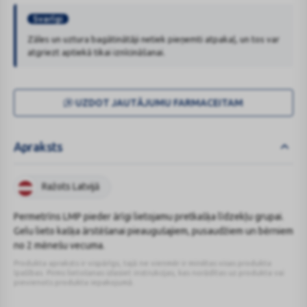
Svarīgi
Zāles un uztura bagātinātāji netiek pieņemti atpakaļ, un tos var
atgriezt aptiekā tikai iznīcināšanai.
UZDOT JAUTĀJUMU FARMACEITAM
Apraksts
Ražots Latvijā
Permetrīns LMP pieder ārīgi lietojamu pretkašķa līdzekļu grupai.
Gelu lieto kašķa ārstēšanai pieaugušajiem, pusaudžiem un bērniem
no 2 mēnešu vecuma.
Produkta apraksts ir vispārīgs, tajā ne vienmēr ir minētas visas produkta
īpašības. Pirms lietošanas izlasiet instrukcijas, kas norādītas uz produkta vai
pievienots produkta iepakojumā.