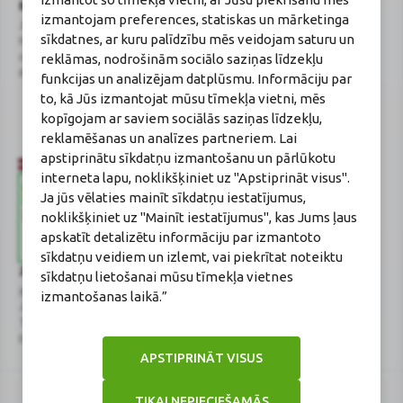
BENU Aptieka Latvija, SIA
Licence
izmantojam preferences, statiskas un mārketinga
Juridiskā adrese / Faktiskā adrese:
Licences numurs:
A00010
sīkdatnes, ar kuru palīdzību mēs veidojam saturu un
Noliktavu iela 5, Dreiliņi, Stopiņu
E-aptiekas kontakti
reklāmas, nodrošinām sociālo saziņas līdzekļu
novads, LV-2130
Aptiekas vadītāja:
Reģistrācijas Nr.: 40003252167
Sertificēta farmaceite: Jeļena
funkcijas un analizējam datplūsmu. Informāciju par
Gončarova
to, kā Jūs izmantojat mūsu tīmekļa vietni, mēs
Reģistrācijas Nr.: F-0834
kopīgojam ar saviem sociālās saziņas līdzekļu,
Sertifikāta Nr.: 215.2025
reklamēšanas un analīzes partneriem. Lai
apstiprinātu sīkdatņu izmantošanu un pārlūkotu
interneta lapu, noklikšķiniet uz "Apstiprināt visus".
Ja jūs vēlaties mainīt sīkdatņu iestatījumus,
noklikšķiniet uz "Mainīt iestatījumus", kas Jums ļaus
apskatīt detalizētu informāciju par izmantoto
sīkdatņu veidiem un izlemt, vai piekrītat noteiktu
Zāļu valsts aģentūra
Veselības inspekcija
sīkdatņu lietošanai mūsu tīmekļa vietnes
www.zva.gov.lv
www.vi.gov.lv
izmantošanas laikā.”
Jersikas iela 15, Rīga
Klijānu iela 7, Rīga
Tālr: 67 078 424
Tālr: 67081600
E-pasts: info@zva.gov.lv
E-pasts: vi@vi.gov.lv
APSTIPRINĀT VISUS
TIKAI NEPIECIEŠAMĀS