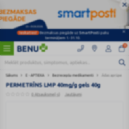
Ieskaties!
Bezmaksas piegāde uz
SmartPosti
paku
termināļiem 1.-31.10.
0
Sākums
E - APTIEKA
Bezrecepšu medikamenti
Ādas aprūpe
PERMETRĪNS LMP 40mg/g gels 40g
0 Atsauksme(-s)
Jautājumi