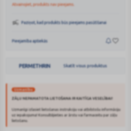
Atvainojiet, produkts nav pieejams.
Paziņot, kad produkts būs pieejams pasūtīšanai
Pieejamība aptiekās
PERMETHRIN
Skatīt visus produktus
Uzmanību
ZĀĻU NEPAMATOTA LIETOŠANA IR KAITĪGA VESELĪBAI!
Uzmanīgi izlasiet lietošanas instrukciju vai atbilstošu informāciju
uz iepakojuma! Konsultējieties ar ārstu vai farmaceitu par zāļu
lietošanu.