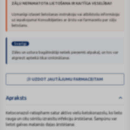
ZĀĻU NEPAMATOTA LIETOŠANA IR KAITĪGA VESELĪBAI!
Uzmanīgi izlasiet lietošanas instrukciju vai atbilstošu informāciju
uz iepakojuma! Konsultējieties ar ārstu vai farmaceitu par zāļu
lietošanu.
Svarīgi
Zāles un uztura bagātinātāji netiek pieņemti atpakaļ, un tos var
atgriezt aptiekā tikai iznīcināšanai.
UZDOT JAUTĀJUMU FARMACEITAM
Apraksts
Ketoconazol-ratiopharm satur aktīvo vielu ketokonazolu, ko lieto
rauga un citu sēnīšu izraisītu infekciju ārstēšanai. Šampūnu var
lietot galvas matainās daļas ārstēšanai.