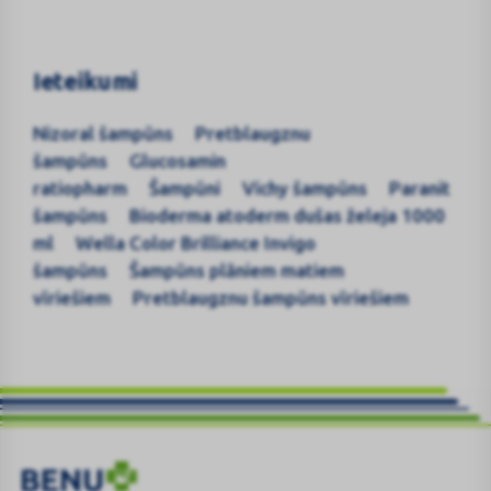
Ieteikumi
Nizoral šampūns
Pretblaugznu
šampūns
Glucosamin
ratiopharm
Šampūni
Vichy šampūns
Paranit
šampūns
Bioderma atoderm dušas želeja 1000
ml
Wella Color Brilliance Invigo
šampūns
Šampūns plāniem matiem
vīriešiem
Pretblaugznu šampūns vīriešiem