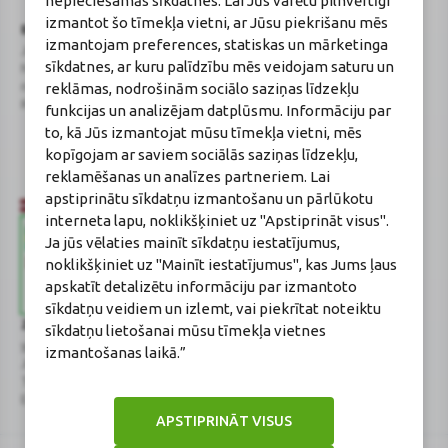
nepieciešamās sīkdatnes. Lai Jūs varētu pilnvērtīgi
izmantot šo tīmekļa vietni, ar Jūsu piekrišanu mēs
BENU Aptieka Latvija, SIA
Licence
izmantojam preferences, statiskas un mārketinga
Juridiskā adrese / Faktiskā adrese:
Licences numurs:
A00010
sīkdatnes, ar kuru palīdzību mēs veidojam saturu un
Noliktavu iela 5, Dreiliņi, Stopiņu
E-aptiekas kontakti
reklāmas, nodrošinām sociālo saziņas līdzekļu
novads, LV-2130
Aptiekas vadītāja:
Reģistrācijas Nr.: 40003252167
Sertificēta farmaceite: Jeļena
funkcijas un analizējam datplūsmu. Informāciju par
Gončarova
to, kā Jūs izmantojat mūsu tīmekļa vietni, mēs
Reģistrācijas Nr.: F-0834
kopīgojam ar saviem sociālās saziņas līdzekļu,
Sertifikāta Nr.: 215.2025
reklamēšanas un analīzes partneriem. Lai
apstiprinātu sīkdatņu izmantošanu un pārlūkotu
interneta lapu, noklikšķiniet uz "Apstiprināt visus".
Ja jūs vēlaties mainīt sīkdatņu iestatījumus,
noklikšķiniet uz "Mainīt iestatījumus", kas Jums ļaus
apskatīt detalizētu informāciju par izmantoto
sīkdatņu veidiem un izlemt, vai piekrītat noteiktu
Zāļu valsts aģentūra
Veselības inspekcija
sīkdatņu lietošanai mūsu tīmekļa vietnes
www.zva.gov.lv
www.vi.gov.lv
izmantošanas laikā.”
Jersikas iela 15, Rīga
Klijānu iela 7, Rīga
Tālr: 67 078 424
Tālr: 67081600
E-pasts: info@zva.gov.lv
E-pasts: vi@vi.gov.lv
APSTIPRINĀT VISUS