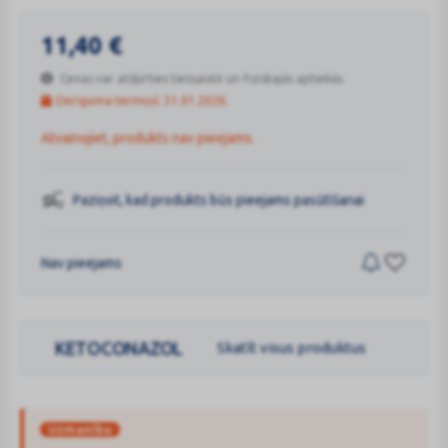
11,40
€
Cenas var atšķirties tiešsaistē un fiziskajās aptiekās.
Derīguma termiņš: 31.01.2026.
Atvainojiet, produkts nav pieejams.
Paziņot, kad produkts būs pieejams pasūtīšanai
Nav pieejams
KETOCONAZOL
Skatīt visus produktus
Uzmanību