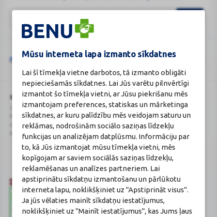
Mūsu interneta lapa izmanto sīkdatnes
Šo vietni aizsargā „reCAPTCHA“, un uz to attiecas „Google“
privātuma
Google
politika
un
pakalpojumu sniegšanas noteikumi
.
Lai šī tīmekļa vietne darbotos, tā izmanto obligāti
reCAPTCHA
nepieciešamās sīkdatnes. Lai Jūs varētu pilnvērtīgi
izmantot šo tīmekļa vietni, ar Jūsu piekrišanu mēs
BENU Aptieka Latvija, SIA
Licence
izmantojam preferences, statiskas un mārketinga
Juridiskā adrese / Faktiskā adrese:
Licences numurs:
A00010
sīkdatnes, ar kuru palīdzību mēs veidojam saturu un
Noliktavu iela 5, Dreiliņi, Stopiņu
E-aptiekas kontakti
novads, LV-2130
Aptiekas vadītāja:
reklāmas, nodrošinām sociālo saziņas līdzekļu
Reģistrācijas Nr.: 40003252167
Sertificēta farmaceite: Jeļena
funkcijas un analizējam datplūsmu. Informāciju par
Gončarova
to, kā Jūs izmantojat mūsu tīmekļa vietni, mēs
Reģistrācijas Nr.: F-0834
kopīgojam ar saviem sociālās saziņas līdzekļu,
Sertifikāta Nr.: 215.2025
reklamēšanas un analīzes partneriem. Lai
apstiprinātu sīkdatņu izmantošanu un pārlūkotu
interneta lapu, noklikšķiniet uz "Apstiprināt visus".
Ja jūs vēlaties mainīt sīkdatņu iestatījumus,
noklikšķiniet uz "Mainīt iestatījumus", kas Jums ļaus