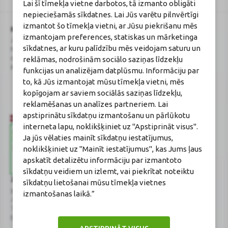
Lai šī tīmekļa vietne darbotos, tā izmanto obligāti
reCAPTCHA
nepieciešamās sīkdatnes. Lai Jūs varētu pilnvērtīgi
izmantot šo tīmekļa vietni, ar Jūsu piekrišanu mēs
BENU Aptieka Latvija, SIA
Licence
izmantojam preferences, statiskas un mārketinga
Juridiskā adrese / Faktiskā adrese:
Licences numurs:
A00010
sīkdatnes, ar kuru palīdzību mēs veidojam saturu un
Noliktavu iela 5, Dreiliņi, Stopiņu
E-aptiekas kontakti
novads, LV-2130
Aptiekas vadītāja:
reklāmas, nodrošinām sociālo saziņas līdzekļu
Reģistrācijas Nr.: 40003252167
Sertificēta farmaceite: Jeļena
funkcijas un analizējam datplūsmu. Informāciju par
Gončarova
to, kā Jūs izmantojat mūsu tīmekļa vietni, mēs
Reģistrācijas Nr.: F-0834
kopīgojam ar saviem sociālās saziņas līdzekļu,
Sertifikāta Nr.: 215.2025
reklamēšanas un analīzes partneriem. Lai
apstiprinātu sīkdatņu izmantošanu un pārlūkotu
interneta lapu, noklikšķiniet uz "Apstiprināt visus".
Ja jūs vēlaties mainīt sīkdatņu iestatījumus,
noklikšķiniet uz "Mainīt iestatījumus", kas Jums ļaus
apskatīt detalizētu informāciju par izmantoto
sīkdatņu veidiem un izlemt, vai piekrītat noteiktu
Zāļu valsts aģentūra
Veselības inspekcija
sīkdatņu lietošanai mūsu tīmekļa vietnes
www.zva.gov.lv
www.vi.gov.lv
izmantošanas laikā.”
Jersikas iela 15, Rīga
Klijānu iela 7, Rīga
Tālr: 67 078 424
Tālr: 67081600
E-pasts: info@zva.gov.lv
E-pasts: vi@vi.gov.lv