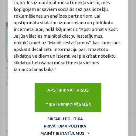
to, kā Jūs izmantojat mūsu tīmekļa vietni, mēs
Reģistrācijas Nr.: F-0834
kopīgojam ar saviem sociālās saziņas līdzekļu,
Sertifikāta Nr.: 215.2025
reklamēšanas un analīzes partneriem. Lai
apstiprinātu sīkdatņu izmantošanu un pārlūkotu
interneta lapu, noklikšķiniet uz "Apstiprināt visus".
Ja jūs vēlaties mainīt sīkdatņu iestatījumus,
noklikšķiniet uz "Mainīt iestatījumus", kas Jums ļaus
apskatīt detalizētu informāciju par izmantoto
sīkdatņu veidiem un izlemt, vai piekrītat noteiktu
Zāļu valsts aģentūra
Veselības inspekcija
sīkdatņu lietošanai mūsu tīmekļa vietnes
www.zva.gov.lv
www.vi.gov.lv
izmantošanas laikā.”
Jersikas iela 15, Rīga
Klijānu iela 7, Rīga
Tālr: 67 078 424
Tālr: 67081600
E-pasts: info@zva.gov.lv
E-pasts: vi@vi.gov.lv
APSTIPRINĀT VISUS
TIKAI NEPIECIEŠAMĀS
SĪKFAILU POLITIKA
PRIVĀTUMA POLITIKA
Logo
Logo
© 2026
BENU.LV
. Visas tiesības aizsargātas.
MAINĪT IESTATĪJUMUS