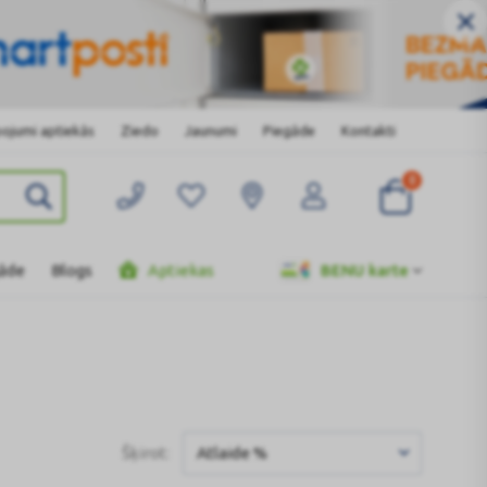
ojumi aptiekās
Ziedo
Jaunumi
Piegāde
Kontakti
0
gāde
Blogs
Aptiekas
BENU karte
Šķirot:
Atlaide %