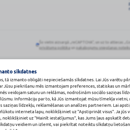
Šo vietni aizsargā „reCAPTCHA“, un uz to attiecas „G
Google
privātuma politika
un
pakalpojumu sniegšanas noteik
reCAPTCHA
manto sīkdatnes
os, tā izmanto obligāti nepieciešamās sīkdatnes. Lai Jūs varētu pil
Zāļu valsts aģen
 ar Jūsu piekrišanu mēs izmantojam preferences, statiskas un mār
:
A00010
www.zva.gov.lv
u mēs veidojam saturu un reklāmas, nodrošinām sociālo saziņas līdz
akti
Jersikas iela 15, Rīg
plūsmu. Informāciju par to, kā Jūs izmantojat mūsu tīmekļa vietni,
a:
Tālr: 67 078 424
maceite: Jeļena Gončarova
E-pasts: info@zva.g
s saziņas līdzekļu, reklamēšanas un analīzes partneriem. Lai apsti
: F-0834
ūkotu interneta lapu, noklikšķiniet uz "Apstiprināt visus". Ja jūs v
215.2025
, noklikšķiniet uz "Mainīt iestatījumus", kas Jums ļaus apskatīt det
īkdatņu veidiem un izlemt, vai piekrītat noteiktu sīkdatņu lietoša