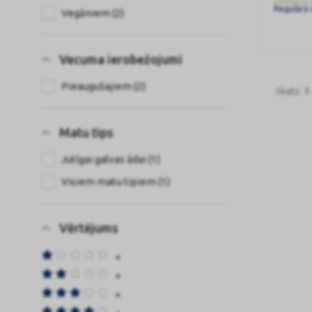
Zemākā cena
Regulārā 
Vegāniem (2)
Vecuma ierobežojumi
Pieaugušajiem (2)
Skats:
1 
Matu tips
Jutīgai galvas ādai (1)
Visiem matu tipiem (1)
Vērtējums
+
+
+