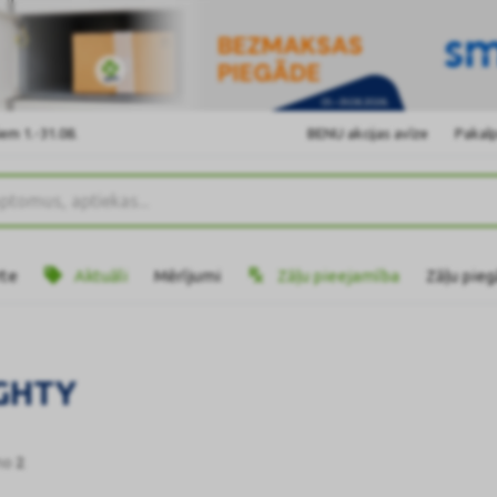
em 1.-31.08.
BENU akcijas avīze
Pakalp
rte
Aktuāli
Mērījumi
Zāļu pieejamība
Zāļu pie
GHTY
no
2