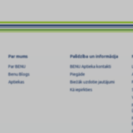
Par mums
Palīdzība un informācija
Par BENU
BENU Aptieka kontakti
Benu Blogs
Piegāde
Aptiekas
Biežāk uzdotie jautājumi
Kā iepirkties