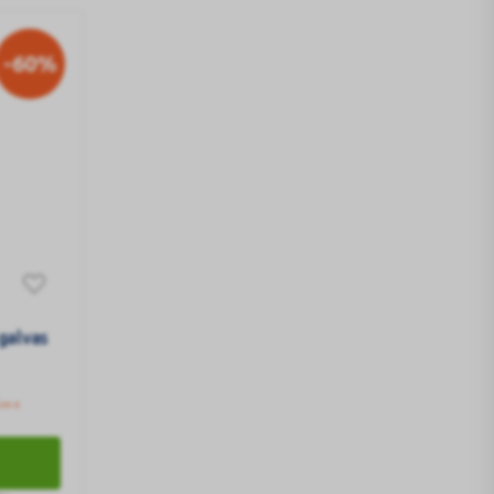
-60%
 galvas
99 €