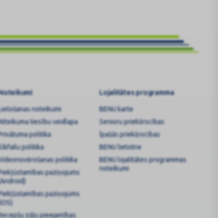
Noteikumi
Lojalitātes programma
Lietošanas noteikumi
BENU karte
Atteikuma tiesību veidlapa
Senioru priekšrocības
Privātuma politika
Īpašās priekšrocības
Sīkfailu politika
BENU lietotne
Videonovērošanas politika
BENU lojalitātes programmas
noteikumi
Piekļūstamības paziņojums
(Android)
Piekļūstamības paziņojums
(iOS)
Recepšu zāļu pieejamības