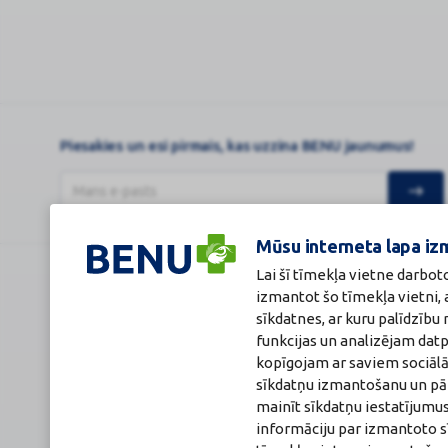
Piesakies un esi pirmais, kas uzzina BENU jaunumus!
Mūsu interneta lapa iz
Lai šī tīmekļa vietne darbot
BENU Aptieka Latvija, SIA
Licence
izmantot šo tīmekļa vietni,
Juridiskā adrese / Faktiskā adrese:
Licences numurs
sīkdatnes, ar kuru palīdzīb
Noliktavu iela 5, Dreiliņi, Stopiņu novads, LV-2130
E-aptiekas kont
funkcijas un analizējam dat
Reģistrācijas Nr.: 40003252167
Aptiekas vadītāj
Sertificēta far
kopīgojam ar saviem sociālā
Reģistrācijas Nr.
sīkdatņu izmantošanu un pārl
Sertifikāta Nr.: 
mainīt sīkdatņu iestatījumus
informāciju par izmantoto s