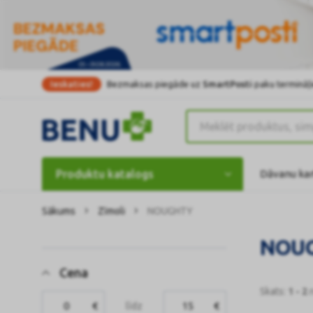
Ieskaties!
Bezmaksas piegāde uz
SmartPosti
paku termināļi
Produktu katalogs
Dāvanu ka
Sākums
Zīmoli
NOUGHTY
NOU
Cena
Skats:
1 - 2
€
līdz
€