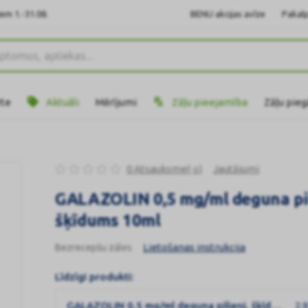
em 1.-31.08.
BENU akcijas avīze
Pakalp
rte
Aktuāli
Mērījumi
Zāļu pieejamība
Zāļu pie
0 Atsauksme(-s)
Jautājumi
GALAZOLIN 0,5 mg/ml deguna pil
šķīdums 10ml
Lietošanas instrukcija
Bezrecepšu zāles
Līdzīgi produkti:
GALAZOLIN 0,5 mg/ml deguna pilieni, šķīdums 10ml
2,