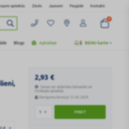
ojumi aptiekās
Ziedo
Jaunumi
Piegāde
Kontakti
0
gāde
Blogs
Aptiekas
BENU karte
2,93
€
ieni,
Cenas var atšķirties tiešsaistē un
fiziskajās aptiekās.
Derīguma termiņš: 31.03.2029.
1
PIRKT
93
€