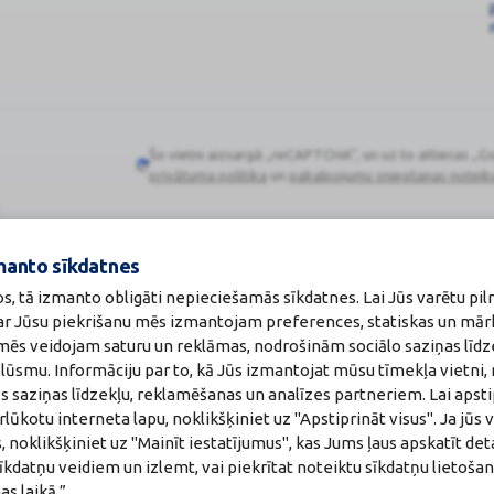
Šo vietni aizsargā „reCAPTCHA“, un uz to attiecas „G
Google
privātuma politika
un
pakalpojumu sniegšanas noteik
reCAPTCHA
manto sīkdatnes
os, tā izmanto obligāti nepieciešamās sīkdatnes. Lai Jūs varētu pil
Zāļu valsts aģen
 ar Jūsu piekrišanu mēs izmantojam preferences, statiskas un mār
:
A00010
www.zva.gov.lv
u mēs veidojam saturu un reklāmas, nodrošinām sociālo saziņas līdz
akti
Jersikas iela 15, Rīg
plūsmu. Informāciju par to, kā Jūs izmantojat mūsu tīmekļa vietni,
a:
Tālr: 67 078 424
maceite: Jeļena Gončarova
E-pasts: info@zva.g
s saziņas līdzekļu, reklamēšanas un analīzes partneriem. Lai apsti
: F-0834
ūkotu interneta lapu, noklikšķiniet uz "Apstiprināt visus". Ja jūs v
215.2025
, noklikšķiniet uz "Mainīt iestatījumus", kas Jums ļaus apskatīt det
īkdatņu veidiem un izlemt, vai piekrītat noteiktu sīkdatņu lietoša
s laikā.”