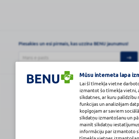
Piesakies un esi pirmais, kas uzzina BENU jaunumus!
Mūsu interneta lapa iz
Lai šī tīmekļa vietne darbot
BENU Aptieka Latvija, SIA
Licence
izmantot šo tīmekļa vietni,
Juridiskā adrese / Faktiskā adrese:
Licences numurs
sīkdatnes, ar kuru palīdzīb
Noliktavu iela 5, Dreiliņi, Stopiņu novads, LV-2130
E-aptiekas kont
funkcijas un analizējam dat
Reģistrācijas Nr.: 40003252167
Aptiekas vadītāj
Sertificēta far
kopīgojam ar saviem sociālā
Reģistrācijas Nr.
sīkdatņu izmantošanu un pārl
Sertifikāta Nr.: 
mainīt sīkdatņu iestatījumus
informāciju par izmantoto s
tīmekļa vietnes izmantošana