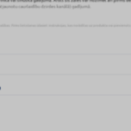
nīta vai sinusīta gadījumā. Ārsts šīs zāles var nozīmēt arī pirms d
jaunotu caurlaidību dzirdes kanālā) gadījumā.
lietošanai pieaugušā uzraudzībā.
pašības. Pirms lietošanas izlasiet instrukcijas, kas norādītas uz produkta vai pievienot
a