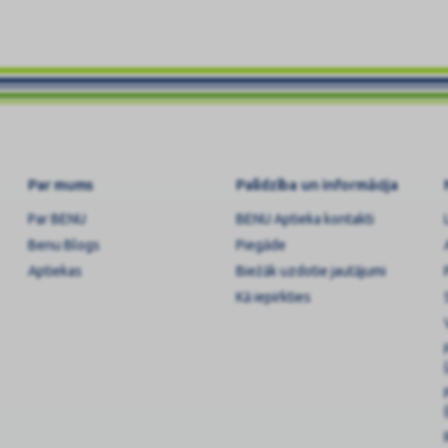
Par mums
Palīdzība un informācija
Par BENU
BENU Aptieka kontakti
Benu Blogs
Piegāde
Aptiekas
Biežāk uzdotie jautājumi
Kā iepirkties