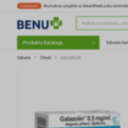
Ieskaties!
Bezmaksas piegāde uz
SmartPosti
paku termināļi
Produktu katalogs
Dāvanu ka
Sākums
Zīmoli
GALAZOLIN