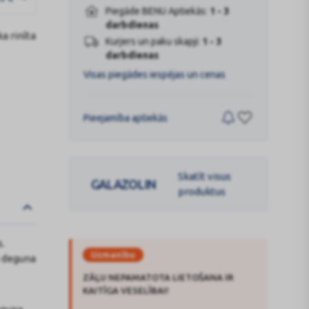
Piegāde BENU Aptiekās:
1 - 3
darbdienas
a rinīta
Kurjers un paku skapji:
1 - 3
darbdienas
Visas piegādes iespējas un cenas
Pieejamība aptiekās
Skatīt visus
GALAZOLIN
produktus
s.
Uzmanību
o deguna
ZĀĻU NEPAMATOTA LIETOŠANA IR
KAITĪGA VESELĪBAI!