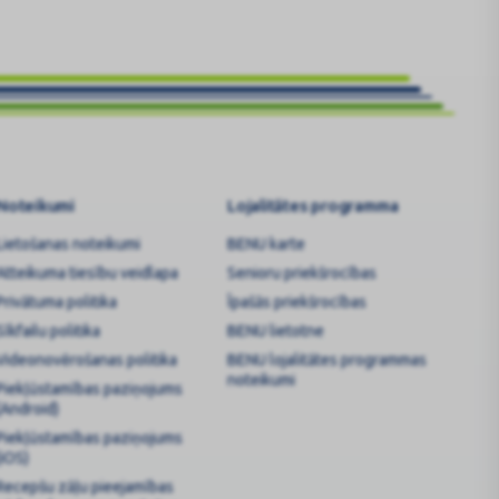
Noteikumi
Lojalitātes programma
Lietošanas noteikumi
BENU karte
Atteikuma tiesību veidlapa
Senioru priekšrocības
Privātuma politika
Īpašās priekšrocības
Sīkfailu politika
BENU lietotne
Videonovērošanas politika
BENU lojalitātes programmas
noteikumi
Piekļūstamības paziņojums
(Android)
Piekļūstamības paziņojums
(iOS)
Recepšu zāļu pieejamības