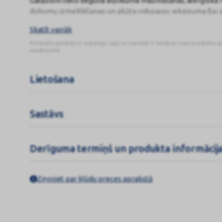
Galazolin lieto deguna aizlikuma mazināšanai, alerģiska ri
dobumu izmeklēšanas un akūta vidusauss iekaisuma (lai at
Skatīt vairāk
Galazolin 0,5 mg/ml indicēts 2–12 gadus veciem bērniem 
Produkta apraksts ir vispārīgs, tajā ne vienmēr ir minētas visas produkta ī
iepakojumā.
Lietošana
Sastāvs
Derīguma termiņš un produkta informācij
Ziņojiet par kļūdu preces aprakstā