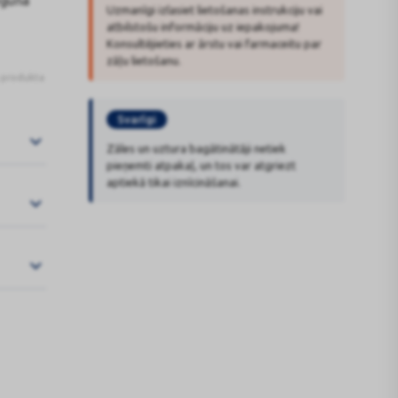
eguna
Uzmanīgi izlasiet lietošanas instrukciju vai
atbilstošu informāciju uz iepakojuma!
Konsultējieties ar ārstu vai farmaceitu par
zāļu lietošanu.
s produkta
Svarīgi
Zāles un uztura bagātinātāji netiek
pieņemti atpakaļ, un tos var atgriezt
aptiekā tikai iznīcināšanai.