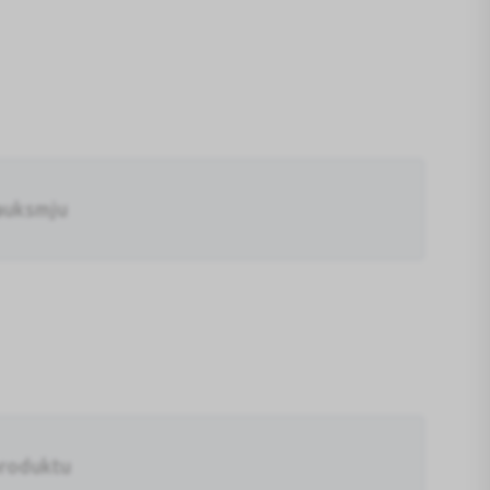
auksmju
produktu