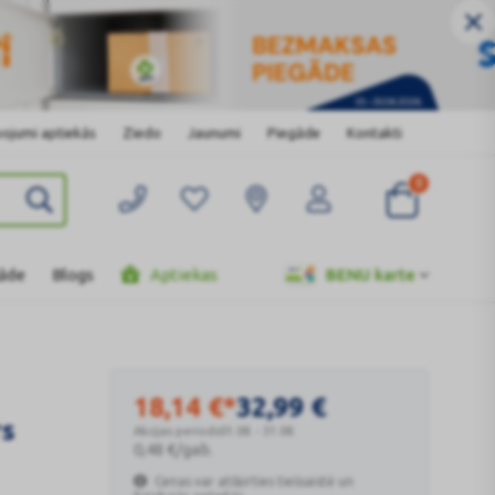
ojumi aptiekās
Ziedo
Jaunumi
Piegāde
Kontakti
0
gāde
Blogs
Aptiekas
BENU karte
18,14
€
*
32,99
€
rs
Akcijas periods
01.08. - 31.08.
0,48
€
/gab.
Cenas var atšķirties tiešsaistē un