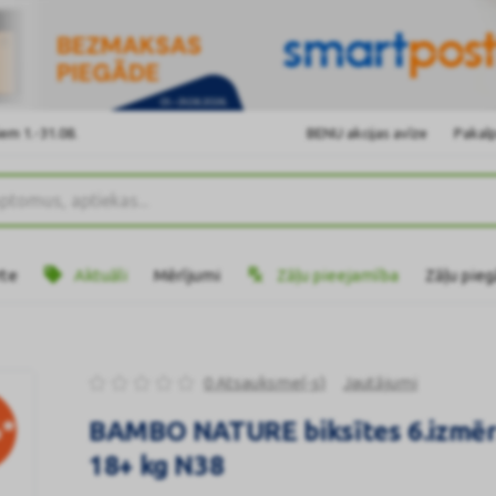
em 1.-31.08.
BENU akcijas avīze
Pakalp
rte
Aktuāli
Mērījumi
Zāļu pieejamība
Zāļu pie
0 Atsauksme(-s)
Jautājumi
*
BAMBO NATURE biksītes 6.izmē
18+ kg N38