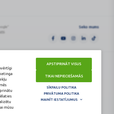
Seko mums
oogle“
umi
.
tūra
Veselības inspekcija
APSTIPRINĀT VISUS
nvērtīgi
www.vi.gov.lv
a
Klijānu iela 7, Rīga
ketinga
TIKAI NEPIECIEŠAMĀS
Tālr: 67081600
ekļu
ov.lv
E-pasts: vi@vi.gov.lv
 mēs
SĪKFAILU POLITIKA
prinātu
PRIVĀTUMA POLITIKA
ēlaties
MAINĪT IESTATĪJUMUS
alizētu
nai mūsu