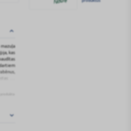
produktus
BAMBO
NATURE
t mazuļa
ija, kas
baudītas
ndartiem
rabēnus,
kstas un
s produkta