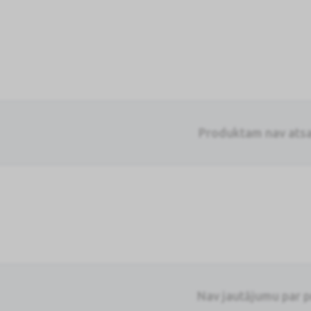
Produktam nav ats
Nav jautājumu par 