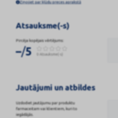
Ziņojiet par kļūdu preces aprakstā
Atsauksme(-s)
Pircēja kopējais vērtējums:
/
–
5
0 Atsauksme(-s)
Jautājumi un atbildes
Uzdodiet jautājumu par produktu
farmaceitam vai klientiem, kuri to
iegādājās.