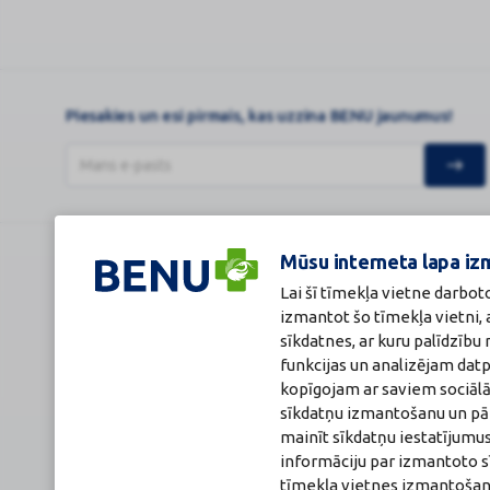
Piesakies un esi pirmais, kas uzzina BENU jaunumus!
Mūsu interneta lapa iz
BENU Aptieka Latvija, SIA
Licence
Lai šī tīmekļa vietne darbot
Juridiskā adrese / Faktiskā adrese:
Licences numurs
Noliktavu iela 5, Dreiliņi, Stopiņu novads, LV-2130
E-aptiekas kont
izmantot šo tīmekļa vietni,
Reģistrācijas Nr.: 40003252167
Aptiekas vadītāj
sīkdatnes, ar kuru palīdzīb
Sertificēta far
funkcijas un analizējam dat
Reģistrācijas Nr.
Sertifikāta Nr.: 
kopīgojam ar saviem sociālā
sīkdatņu izmantošanu un pārl
mainīt sīkdatņu iestatījumus
informāciju par izmantoto s
tīmekļa vietnes izmantošana