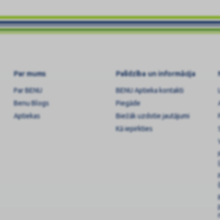
Par mums
Palīdzība un informācija
Par BENU
BENU Aptieka kontakti
Benu Blogs
Piegāde
Aptiekas
Biežāk uzdotie jautājumi
Kā iepirkties