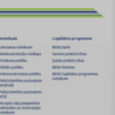
Noteikumi
Lojalitātes programma
Lietošanas noteikumi
BENU karte
Atteikuma tiesību veidlapa
Senioru priekšrocības
Privātuma politika
Īpašās priekšrocības
Sīkfailu politika
BENU lietotne
Videonovērošanas politika
BENU lojalitātes programmas
noteikumi
Piekļūstamības paziņojums
(Android)
Piekļūstamības paziņojums
(iOS)
Recepšu zāļu pieejamības
pārbaudes un rezervācijas
noteikumi