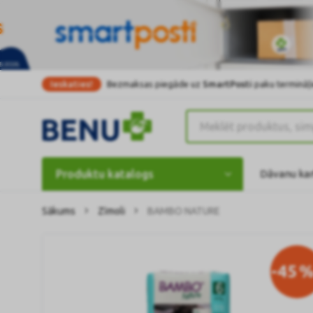
Ieskaties!
Bezmaksas piegāde uz
SmartPosti
paku termināļi
Produktu katalogs
Dāvanu ka
Sākums
Zīmoli
BAMBO NATURE
-45
%