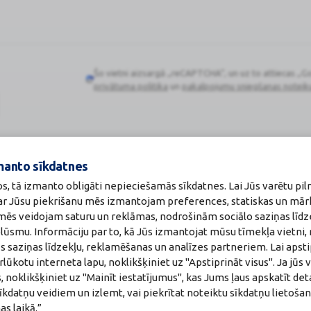
Šo vietni aizsargā „reCAPTCHA“, un uz to attiecas „G
Google
privātuma politika
un
pakalpojumu sniegšanas noteik
reCAPTCHA
manto sīkdatnes
Zāļu valsts aģen
os, tā izmanto obligāti nepieciešamās sīkdatnes. Lai Jūs varētu pil
:
A00010
www.zva.gov.lv
akti
Jersikas iela 15, Rīg
 ar Jūsu piekrišanu mēs izmantojam preferences, statiskas un mār
a:
Tālr: 67 078 424
u mēs veidojam saturu un reklāmas, nodrošinām sociālo saziņas līdz
maceite: Jeļena Gončarova
E-pasts: info@zva.g
plūsmu. Informāciju par to, kā Jūs izmantojat mūsu tīmekļa vietni,
: F-0834
215.2025
s saziņas līdzekļu, reklamēšanas un analīzes partneriem. Lai apsti
ūkotu interneta lapu, noklikšķiniet uz "Apstiprināt visus". Ja jūs v
, noklikšķiniet uz "Mainīt iestatījumus", kas Jums ļaus apskatīt det
īkdatņu veidiem un izlemt, vai piekrītat noteiktu sīkdatņu lietoša
s laikā.”