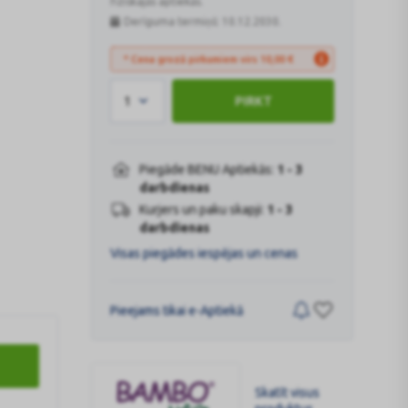
fiziskajās aptiekās.
Derīguma termiņš: 10.12.2030.
* Cena grozā pirkumiem virs
10,00
€
1
PIRKT
Piegāde BENU Aptiekās:
1 - 3
darbdienas
Kurjers un paku skapji:
1 - 3
darbdienas
Visas piegādes iespējas un cenas
Pieejams tikai e-Aptiekā
Skatīt visus