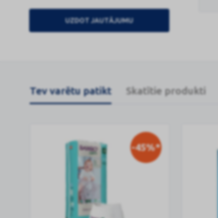
UZDOT JAUTĀJUMU
Tev varētu patikt
Skatītie produkti
-45%*