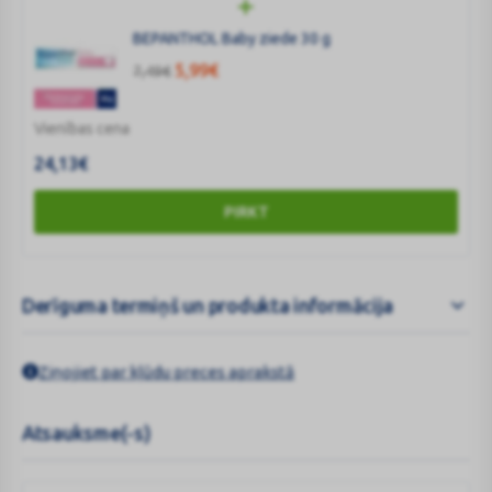
BEPANTHOL Baby ziede 30 g
5,99
€
7,49
€
Vienības cena
24,13
€
PIRKT
Derīguma termiņš un produkta informācija
Ziņojiet par kļūdu preces aprakstā
Atsauksme(-s)