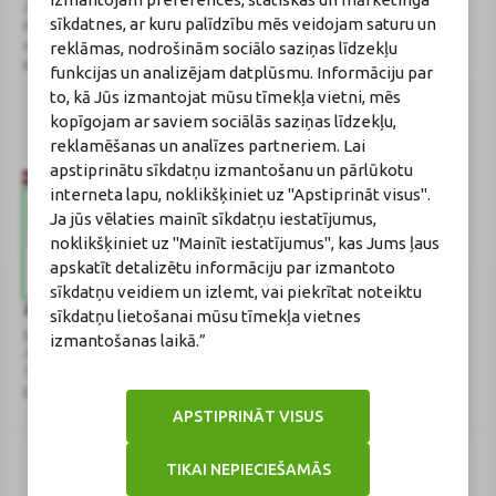
Juridiskā adrese / Faktiskā adrese:
Licences numurs:
A00010
sīkdatnes, ar kuru palīdzību mēs veidojam saturu un
Noliktavu iela 5, Dreiliņi, Stopiņu
E-aptiekas kontakti
reklāmas, nodrošinām sociālo saziņas līdzekļu
novads, LV-2130
Aptiekas vadītāja:
Reģistrācijas Nr.: 40003252167
Sertificēta farmaceite: Jeļena
funkcijas un analizējam datplūsmu. Informāciju par
Gončarova
to, kā Jūs izmantojat mūsu tīmekļa vietni, mēs
Reģistrācijas Nr.: F-0834
kopīgojam ar saviem sociālās saziņas līdzekļu,
Sertifikāta Nr.: 215.2025
reklamēšanas un analīzes partneriem. Lai
apstiprinātu sīkdatņu izmantošanu un pārlūkotu
interneta lapu, noklikšķiniet uz "Apstiprināt visus".
Ja jūs vēlaties mainīt sīkdatņu iestatījumus,
noklikšķiniet uz "Mainīt iestatījumus", kas Jums ļaus
apskatīt detalizētu informāciju par izmantoto
sīkdatņu veidiem un izlemt, vai piekrītat noteiktu
Zāļu valsts aģentūra
Veselības inspekcija
sīkdatņu lietošanai mūsu tīmekļa vietnes
www.zva.gov.lv
www.vi.gov.lv
izmantošanas laikā.”
Jersikas iela 15, Rīga
Klijānu iela 7, Rīga
Tālr: 67 078 424
Tālr: 67081600
E-pasts: info@zva.gov.lv
E-pasts: vi@vi.gov.lv
APSTIPRINĀT VISUS
TIKAI NEPIECIEŠAMĀS