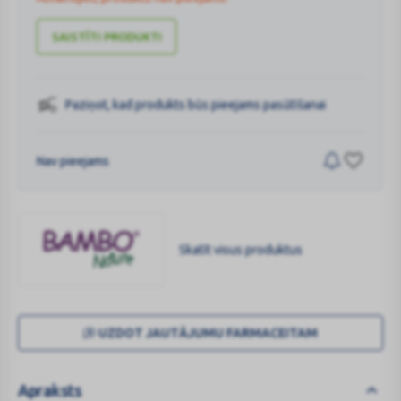
SAISTĪTI PRODUKTI
Paziņot, kad produkts būs pieejams pasūtīšanai
Nav pieejams
Skatīt visus produktus
BAMBO
NATURE
UZDOT JAUTĀJUMU FARMACEITAM
Apraksts