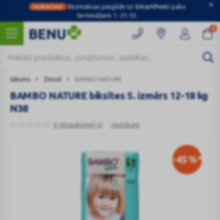
Ieskaties!
Bezmaksas piegāde uz
SmartPosti
paku
termināļiem 1.-31.10.
0
Sākums
Zīmoli
BAMBO NATURE
BAMBO NATURE biksītes 5. izmērs 12-18 kg
N38
0 Atsauksme(-s)
Jautājumi
-45
%*