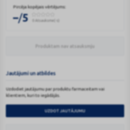
Pircēja kopējais vērtējums:
/
–
5
0 Atsauksme(-s)
Produktam nav atsauksmju
Jautājumi un atbildes
Uzdodiet jautājumu par produktu farmaceitam vai
klientiem, kuri to iegādājās.
UZDOT JAUTĀJUMU