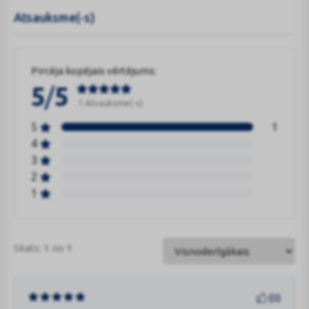
Atsauksme(-s)
Pircēja kopējais vērtējums:
/
5
5
1 Atsauksme(-s)
5
1
4
3
2
1
Skats:
1
no
1
(
0
)