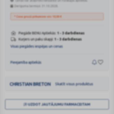
Cenas var atšķirties tiešsaistē un fiziskajās aptiekās.
Derīguma termiņš: 31.10.2028.
* Cena grozā pirkumiem virs
10,00
€
Piegāde BENU Aptiekās:
1 - 3 darbdienas
Kurjers un paku skapji:
1 - 3 darbdienas
Visas piegādes iespējas un cenas
Pieejamība aptiekās
CHRISTIAN BRETON
Skatīt visus produktus
UZDOT JAUTĀJUMU FARMACEITAM