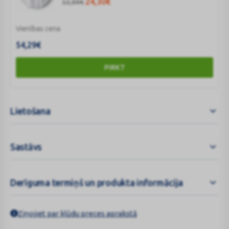
24,30
€
53,99
€
Vienības cena
54,29
€
PIRKT
Lietošana
Sastāvs
Derīguma termiņš un produkta informācija
Ziņojiet par kļūdu preces aprakstā