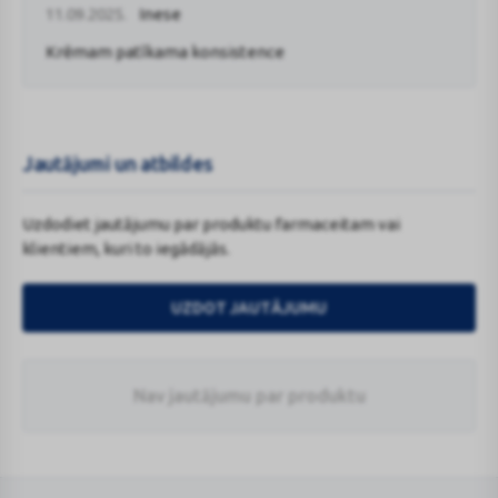
11.09.2025.
Inese
Krēmam patīkama konsistence
Jautājumi un atbildes
Uzdodiet jautājumu par produktu farmaceitam vai
klientiem, kuri to iegādājās.
UZDOT JAUTĀJUMU
Nav jautājumu par produktu