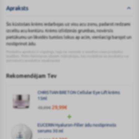
Apraksts
Šis kūstošais krēms iedarbojas uz visu acu zonu, padarot redzami
izceltu acu kontūru. Krēms izlīdzinās grumbas, novērsīs
pietūkumu un likvidēs tumšos lokus ap acīm, vienlaicīgi barojot un
nostiprinot ādu.
Produkta apraksts ir vispārīgs, tajā ne vienmēr ir minētas visas produkta
īpašības. Pirms lietošanas izlasiet instrukcijas, kas norādītas uz produkta vai
pievienots produkta iepakojumā.
Rekomendējam Tev
CHRISTIAN BRETON Cellular Eye Lift krēms
15ml
29,99
€
49,99
€
EUCERIN Hyaluron-Filler ādu nostiprinošs
serums 30 ml