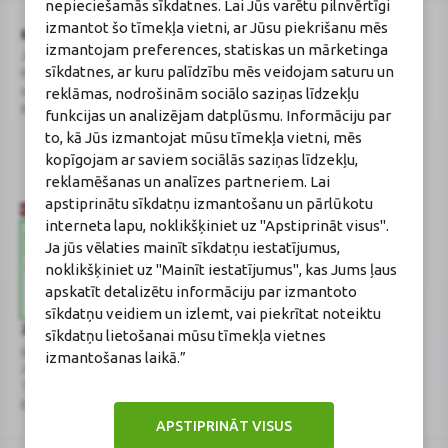
nepieciešamās sīkdatnes. Lai Jūs varētu pilnvērtīgi
izmantot šo tīmekļa vietni, ar Jūsu piekrišanu mēs
BENU Aptieka Latvija, SIA
Licence
izmantojam preferences, statiskas un mārketinga
Juridiskā adrese / Faktiskā adrese:
Licences numurs:
A00010
sīkdatnes, ar kuru palīdzību mēs veidojam saturu un
Noliktavu iela 5, Dreiliņi, Stopiņu
E-aptiekas kontakti
novads, LV-2130
Aptiekas vadītāja:
reklāmas, nodrošinām sociālo saziņas līdzekļu
Reģistrācijas Nr.: 40003252167
Sertificēta farmaceite: Jeļena
funkcijas un analizējam datplūsmu. Informāciju par
Gončarova
to, kā Jūs izmantojat mūsu tīmekļa vietni, mēs
Reģistrācijas Nr.: F-0834
kopīgojam ar saviem sociālās saziņas līdzekļu,
Sertifikāta Nr.: 215.2025
reklamēšanas un analīzes partneriem. Lai
apstiprinātu sīkdatņu izmantošanu un pārlūkotu
interneta lapu, noklikšķiniet uz "Apstiprināt visus".
Ja jūs vēlaties mainīt sīkdatņu iestatījumus,
noklikšķiniet uz "Mainīt iestatījumus", kas Jums ļaus
apskatīt detalizētu informāciju par izmantoto
sīkdatņu veidiem un izlemt, vai piekrītat noteiktu
Zāļu valsts aģentūra
Veselības inspekcija
sīkdatņu lietošanai mūsu tīmekļa vietnes
www.zva.gov.lv
www.vi.gov.lv
izmantošanas laikā.”
Jersikas iela 15, Rīga
Klijānu iela 7, Rīga
Tālr: 67 078 424
Tālr: 67081600
E-pasts: info@zva.gov.lv
E-pasts: vi@vi.gov.lv
APSTIPRINĀT VISUS