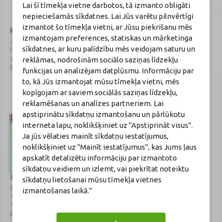
Lai šī tīmekļa vietne darbotos, tā izmanto obligāti
reCAPTCHA
nepieciešamās sīkdatnes. Lai Jūs varētu pilnvērtīgi
izmantot šo tīmekļa vietni, ar Jūsu piekrišanu mēs
BENU Aptieka Latvija, SIA
Licence
izmantojam preferences, statiskas un mārketinga
Juridiskā adrese / Faktiskā adrese:
Licences numurs:
A00010
sīkdatnes, ar kuru palīdzību mēs veidojam saturu un
Noliktavu iela 5, Dreiliņi, Stopiņu
E-aptiekas kontakti
reklāmas, nodrošinām sociālo saziņas līdzekļu
novads, LV-2130
Aptiekas vadītāja:
Reģistrācijas Nr.: 40003252167
Sertificēta farmaceite: Jeļena
funkcijas un analizējam datplūsmu. Informāciju par
Gončarova
to, kā Jūs izmantojat mūsu tīmekļa vietni, mēs
Reģistrācijas Nr.: F-0834
kopīgojam ar saviem sociālās saziņas līdzekļu,
Sertifikāta Nr.: 215.2025
reklamēšanas un analīzes partneriem. Lai
apstiprinātu sīkdatņu izmantošanu un pārlūkotu
interneta lapu, noklikšķiniet uz "Apstiprināt visus".
Ja jūs vēlaties mainīt sīkdatņu iestatījumus,
noklikšķiniet uz "Mainīt iestatījumus", kas Jums ļaus
apskatīt detalizētu informāciju par izmantoto
sīkdatņu veidiem un izlemt, vai piekrītat noteiktu
Zāļu valsts aģentūra
Veselības inspekcija
sīkdatņu lietošanai mūsu tīmekļa vietnes
www.zva.gov.lv
www.vi.gov.lv
izmantošanas laikā.”
Jersikas iela 15, Rīga
Klijānu iela 7, Rīga
Tālr: 67 078 424
Tālr: 67081600
E-pasts: info@zva.gov.lv
E-pasts: vi@vi.gov.lv