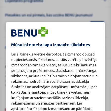
Lojalitātes programma
Piesakies un esi pirmais, kas uzzina BENU jaunumus!
Mūsu interneta lapa izmanto sīkdatnes
Šo vietni aizsargā „reCAPTCHA“, un uz to attiecas „Google“
privātuma
Google
politika
un
pakalpojumu sniegšanas noteikumi
.
Lai šī tīmekļa vietne darbotos, tā izmanto obligāti
reCAPTCHA
nepieciešamās sīkdatnes. Lai Jūs varētu pilnvērtīgi
izmantot šo tīmekļa vietni, ar Jūsu piekrišanu mēs
BENU Aptieka Latvija, SIA
Licence
izmantojam preferences, statiskas un mārketinga
Juridiskā adrese / Faktiskā adrese:
Licences numurs:
A00010
sīkdatnes, ar kuru palīdzību mēs veidojam saturu un
Noliktavu iela 5, Dreiliņi, Stopiņu
E-aptiekas kontakti
novads, LV-2130
Aptiekas vadītāja:
reklāmas, nodrošinām sociālo saziņas līdzekļu
Reģistrācijas Nr.: 40003252167
Sertificēta farmaceite: Jeļena
funkcijas un analizējam datplūsmu. Informāciju par
Gončarova
to, kā Jūs izmantojat mūsu tīmekļa vietni, mēs
Reģistrācijas Nr.: F-0834
kopīgojam ar saviem sociālās saziņas līdzekļu,
Sertifikāta Nr.: 215.2025
reklamēšanas un analīzes partneriem. Lai
apstiprinātu sīkdatņu izmantošanu un pārlūkotu