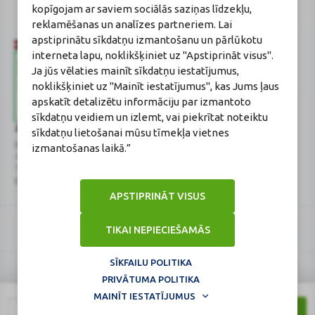
kopīgojam ar saviem sociālās saziņas līdzekļu,
Sertifikāta Nr.: 215.2025
reklamēšanas un analīzes partneriem. Lai
apstiprinātu sīkdatņu izmantošanu un pārlūkotu
interneta lapu, noklikšķiniet uz "Apstiprināt visus".
Ja jūs vēlaties mainīt sīkdatņu iestatījumus,
noklikšķiniet uz "Mainīt iestatījumus", kas Jums ļaus
apskatīt detalizētu informāciju par izmantoto
sīkdatņu veidiem un izlemt, vai piekrītat noteiktu
Zāļu valsts aģentūra
Veselības inspekcija
sīkdatņu lietošanai mūsu tīmekļa vietnes
www.zva.gov.lv
www.vi.gov.lv
izmantošanas laikā.”
Jersikas iela 15, Rīga
Klijānu iela 7, Rīga
Tālr: 67 078 424
Tālr: 67081600
E-pasts: info@zva.gov.lv
E-pasts: vi@vi.gov.lv
APSTIPRINĀT VISUS
TIKAI NEPIECIEŠAMĀS
SĪKFAILU POLITIKA
PRIVĀTUMA POLITIKA
Logo
Logo
© 2026
BENU.LV
. Visas tiesības aizsargātas.
MAINĪT IESTATĪJUMUS
Lapa atjaunināta: 10.08.2026.
1
PIRKT