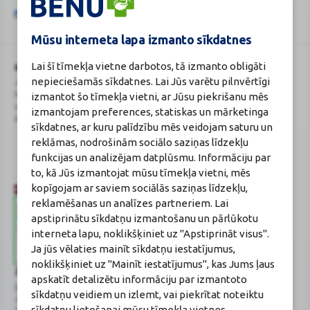
Šo vietni aizsargā „reCAPTCHA“, un uz to attiecas „Google“
privātuma
Google
politika
un
pakalpojumu sniegšanas noteikumi
.
reCAPTCHA
Mūsu interneta lapa izmanto sīkdatnes
Lai šī tīmekļa vietne darbotos, tā izmanto obligāti
BENU Aptieka Latvija, SIA
Licence
nepieciešamās sīkdatnes. Lai Jūs varētu pilnvērtīgi
Juridiskā adrese / Faktiskā adrese:
Licences numurs:
A00010
Noliktavu iela 5, Dreiliņi, Stopiņu
E-aptiekas kontakti
izmantot šo tīmekļa vietni, ar Jūsu piekrišanu mēs
novads, LV-2130
Aptiekas vadītāja:
izmantojam preferences, statiskas un mārketinga
Reģistrācijas Nr.: 40003252167
Sertificēta farmaceite: Jeļena
sīkdatnes, ar kuru palīdzību mēs veidojam saturu un
Gončarova
reklāmas, nodrošinām sociālo saziņas līdzekļu
Reģistrācijas Nr.: F-0834
funkcijas un analizējam datplūsmu. Informāciju par
Sertifikāta Nr.: 215.2025
to, kā Jūs izmantojat mūsu tīmekļa vietni, mēs
kopīgojam ar saviem sociālās saziņas līdzekļu,
reklamēšanas un analīzes partneriem. Lai
apstiprinātu sīkdatņu izmantošanu un pārlūkotu
interneta lapu, noklikšķiniet uz "Apstiprināt visus".
Ja jūs vēlaties mainīt sīkdatņu iestatījumus,
noklikšķiniet uz "Mainīt iestatījumus", kas Jums ļaus
Zāļu valsts aģentūra
Veselības inspekcija
apskatīt detalizētu informāciju par izmantoto
www.zva.gov.lv
www.vi.gov.lv
sīkdatņu veidiem un izlemt, vai piekrītat noteiktu
Jersikas iela 15, Rīga
Klijānu iela 7, Rīga
sīkdatņu lietošanai mūsu tīmekļa vietnes