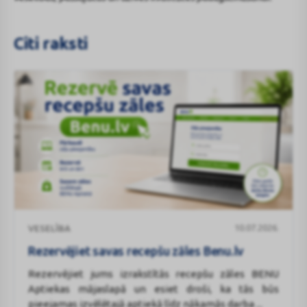
Citi raksti
Rezervējiet
10.07.2026.
VESELĪBA
savas
recepšu
Rezervējiet savas recepšu zāles Benu.lv
zāles
Rezervējiet jums izrakstītās recepšu zāles BENU
Benu.lv
Aptiekas mājaslapā un esiet droši, ka tās būs
pieejamas izvēlētajā aptiekā līdz nākamās darba ...