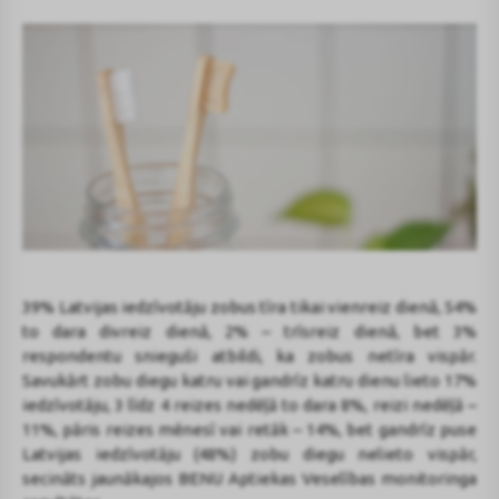
39% Latvijas iedzīvotāju zobus tīra tikai vienreiz dienā, 54%
to dara divreiz dienā, 2% – trīsreiz dienā, bet 3%
respondentu snieguši atbildi, ka zobus netīra vispār.
Savukārt zobu diegu katru vai gandrīz katru dienu lieto 17%
iedzīvotāju, 3 līdz 4 reizes nedēļā to dara 8%, reizi nedēļā –
11%, pāris reizes mēnesī vai retāk – 14%, bet gandrīz puse
Latvijas iedzīvotāju (48%) zobu diegu nelieto vispār,
secināts jaunākajos BENU Aptiekas Veselības monitoringa