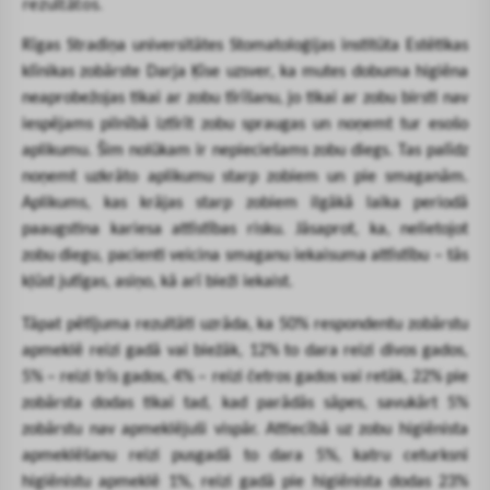
rezultātos.
Rīgas Stradiņa universitātes Stomatoloģijas institūta Estētikas
klīnikas zobārste Darja Ķīse uzsver, ka mutes dobuma higiēna
neaprobežojas tikai ar zobu tīrīšanu, jo tikai ar zobu birsti nav
iespējams pilnībā iztīrīt zobu spraugas un noņemt tur esošo
aplikumu. Šim nolūkam ir nepieciešams zobu diegs. Tas
palīdz
noņemt uzkrāto aplikumu starp zobiem un pie smaganām.
Aplikums, kas krājas starp zobiem ilgākā laika periodā
paaugstina kariesa attīstības risku. Jāsaprot, ka, nelietojot
zobu diegu, pacienti veicina smaganu iekaisuma attīstību – tās
kļūst jutīgas, asiņo, kā arī bieži iekaist.
Tāpat pētījuma rezultāti uzrāda, ka 50% respondentu zobārstu
apmeklē reizi gadā vai biežāk, 12% to dara reizi divos gados,
5% – reizi trīs gados, 4% – reizi četros gados vai retāk, 22% pie
zobārsta dodas tikai tad, kad parādās sāpes, savukārt 5%
zobārstu nav apmeklējuši vispār. Attiecībā uz zobu higiēnista
apmeklēšanu reizi pusgadā to dara 5%, katru ceturksni
higiēnistu apmeklē 1%, reizi gadā pie higiēnista dodas 23%