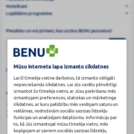
Noteikumi
Lojalitātes programma
Piesakies un esi pirmais, kas uzzina BENU jaunumus!
Mūsu interneta lapa izmanto sīkdatnes
Šo vietni aizsargā „reCAPTCHA“, un uz to attiecas „Google“
privātuma
Google
politika
un
pakalpojumu sniegšanas noteikumi
.
Lai šī tīmekļa vietne darbotos, tā izmanto obligāti
reCAPTCHA
nepieciešamās sīkdatnes. Lai Jūs varētu pilnvērtīgi
izmantot šo tīmekļa vietni, ar Jūsu piekrišanu mēs
BENU Aptieka Latvija, SIA
Licence
izmantojam preferences, statiskas un mārketinga
Juridiskā adrese / Faktiskā adrese:
Licences numurs:
A00010
sīkdatnes, ar kuru palīdzību mēs veidojam saturu un
Noliktavu iela 5, Dreiliņi, Stopiņu
E-aptiekas kontakti
novads, LV-2130
Aptiekas vadītāja:
reklāmas, nodrošinām sociālo saziņas līdzekļu
Reģistrācijas Nr.: 40003252167
Sertificēta farmaceite: Jeļena
funkcijas un analizējam datplūsmu. Informāciju par
Gončarova
to, kā Jūs izmantojat mūsu tīmekļa vietni, mēs
Reģistrācijas Nr.: F-0834
kopīgojam ar saviem sociālās saziņas līdzekļu,
Sertifikāta Nr.: 215.2025