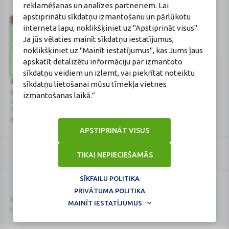
reklamēšanas un analīzes partneriem. Lai
apstiprinātu sīkdatņu izmantošanu un pārlūkotu
interneta lapu, noklikšķiniet uz "Apstiprināt visus".
Ja jūs vēlaties mainīt sīkdatņu iestatījumus,
noklikšķiniet uz "Mainīt iestatījumus", kas Jums ļaus
apskatīt detalizētu informāciju par izmantoto
sīkdatņu veidiem un izlemt, vai piekrītat noteiktu
Zāļu valsts aģentūra
Veselības inspekcija
sīkdatņu lietošanai mūsu tīmekļa vietnes
www.zva.gov.lv
www.vi.gov.lv
izmantošanas laikā.”
Jersikas iela 15, Rīga
Klijānu iela 7, Rīga
Tālr: 67 078 424
Tālr: 67081600
E-pasts: info@zva.gov.lv
E-pasts: vi@vi.gov.lv
APSTIPRINĀT VISUS
TIKAI NEPIECIEŠAMĀS
SĪKFAILU POLITIKA
PRIVĀTUMA POLITIKA
Logo
Logo
© 2026
BENU.LV
. Visas tiesības aizsargātas.
MAINĪT IESTATĪJUMUS
Lapa atjaunināta: 10.08.2026.