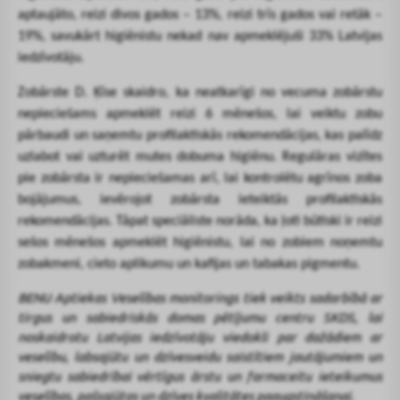
aptaujāto, reizi divos gados – 13%, reizi trīs gados vai retāk –
19%, savukārt higiēnistu nekad nav apmeklējuši 33% Latvijas
iedzīvotāju.
Zobārste D. Ķīse
skaidro, ka neatkarīgi no vecuma zobārstu
nepieciešams apmeklēt reizi 6 mēnešos, lai veiktu zobu
pārbaudi un saņemtu profilaktiskās rekomendācijas, kas palīdz
uzlabot vai uzturēt mutes dobuma higiēnu. Regulāras vizītes
pie zobārsta ir nepieciešamas arī, lai kontrolētu agrīnos zoba
bojājumus, ievērojot zobārsta ieteiktās profilaktiskās
rekomendācijas. Tāpat speciāliste norāda, ka ļoti būtiski ir reizi
sešos mēnešos apmeklēt higiēnistu, lai no zobiem noņemtu
zobakmeni, cieto aplikumu un kafijas un tabakas pigmentu.
BENU Aptiekas Veselības monitorings tiek veikts sadarbībā ar
tirgus un sabiedriskās domas pētījumu centru SKDS, lai
noskaidrotu Latvijas iedzīvotāju viedokli par dažādiem ar
veselību, labsajūtu un dzīvesveidu saistītiem jautājumiem un
sniegtu sabiedrībai vērtīgus ārstu un farmaceitu ieteikumus
veselības, pašsajūtas un dzīves kvalitātes paaugstināšanai.