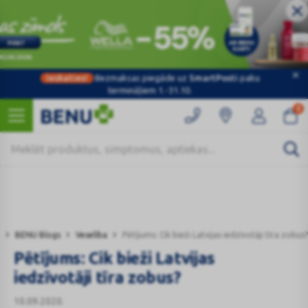
Ieskaties!
Bezmaksas piegāde uz
SmartPosti
paku
Kategorijas
termināļiem 1.-31.10.
0
BENU Blogs
Veselība
Pētījums: Cik bieži Latvijas iedzīvotāji tīra zobus?
Pētījums: Cik bieži Latvijas
iedzīvotāji tīra zobus?
10.09.2020.