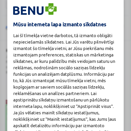
Mūsu interneta lapa izmanto sīkdatnes
Šo vietni aizsargā „reCAPTCHA“, un uz to attiecas „Google“
privātuma
Google
politika
un
pakalpojumu sniegšanas noteikumi
.
Lai šī tīmekļa vietne darbotos, tā izmanto obligāti
reCAPTCHA
nepieciešamās sīkdatnes. Lai Jūs varētu pilnvērtīgi
izmantot šo tīmekļa vietni, ar Jūsu piekrišanu mēs
BENU Aptieka Latvija, SIA
Licence
izmantojam preferences, statiskas un mārketinga
Juridiskā adrese / Faktiskā adrese:
Licences numurs:
A00010
sīkdatnes, ar kuru palīdzību mēs veidojam saturu un
Noliktavu iela 5, Dreiliņi, Stopiņu
E-aptiekas kontakti
reklāmas, nodrošinām sociālo saziņas līdzekļu
novads, LV-2130
Aptiekas vadītāja:
Reģistrācijas Nr.: 40003252167
Sertificēta farmaceite: Jeļena
funkcijas un analizējam datplūsmu. Informāciju par
Gončarova
to, kā Jūs izmantojat mūsu tīmekļa vietni, mēs
Reģistrācijas Nr.: F-0834
kopīgojam ar saviem sociālās saziņas līdzekļu,
Sertifikāta Nr.: 215.2025
reklamēšanas un analīzes partneriem. Lai
apstiprinātu sīkdatņu izmantošanu un pārlūkotu
interneta lapu, noklikšķiniet uz "Apstiprināt visus".
Ja jūs vēlaties mainīt sīkdatņu iestatījumus,
noklikšķiniet uz "Mainīt iestatījumus", kas Jums ļaus
apskatīt detalizētu informāciju par izmantoto