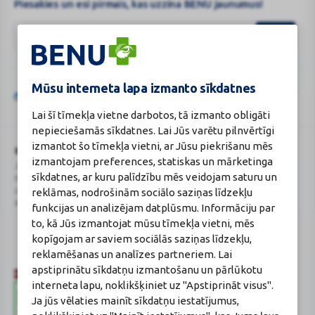
Piesakies un esi pirmais, kas uzzina BENU jaunumus!
Mūsu interneta lapa izmanto sīkdatnes
Šo vietni aizsargā „reCAPTCHA“, un uz to attiecas „Google“
privātuma
Google
politika
un
pakalpojumu sniegšanas noteikumi
.
Lai šī tīmekļa vietne darbotos, tā izmanto obligāti
reCAPTCHA
nepieciešamās sīkdatnes. Lai Jūs varētu pilnvērtīgi
izmantot šo tīmekļa vietni, ar Jūsu piekrišanu mēs
BENU Aptieka Latvija, SIA
Licence
izmantojam preferences, statiskas un mārketinga
Juridiskā adrese / Faktiskā adrese:
Licences numurs:
A00010
sīkdatnes, ar kuru palīdzību mēs veidojam saturu un
Noliktavu iela 5, Dreiliņi, Stopiņu
E-aptiekas kontakti
novads, LV-2130
Aptiekas vadītāja:
reklāmas, nodrošinām sociālo saziņas līdzekļu
Reģistrācijas Nr.: 40003252167
Sertificēta farmaceite: Jeļena
funkcijas un analizējam datplūsmu. Informāciju par
Gončarova
to, kā Jūs izmantojat mūsu tīmekļa vietni, mēs
Reģistrācijas Nr.: F-0834
kopīgojam ar saviem sociālās saziņas līdzekļu,
Sertifikāta Nr.: 215.2025
reklamēšanas un analīzes partneriem. Lai
apstiprinātu sīkdatņu izmantošanu un pārlūkotu
interneta lapu, noklikšķiniet uz "Apstiprināt visus".
Ja jūs vēlaties mainīt sīkdatņu iestatījumus,