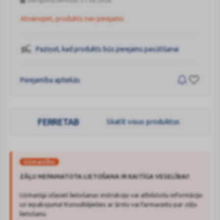
Derīguma termiņš: 31.08.2028.
Atvainojiet, produkts nav pieejams.
Paziņot, kad produkts būs pieejams pasūtīšanai
Pieejamība aptiekās
FERRETAB
Skatīt visus produktus
Uzmanību
ZĀĻU NEPAMATOTA LIETOŠANA IR KAITĪGA VESELĪBAI!
Uzmanīgi izlasiet lietošanas instrukciju vai atbilstošu informāciju
uz iepakojuma! Konsultējieties ar ārstu vai farmaceitu par zāļu
lietošanu.