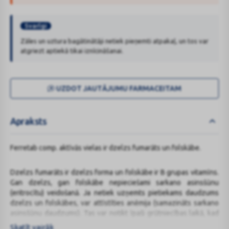
Svarīgi
Zāles un uztura bagātinātāji netiek pieņemti atpakaļ, un tos var
atgriezt aptiekā tikai iznīcināšanai.
UZDOT JAUTĀJUMU FARMACEITAM
Apraksts
Ferretab comp. aktīvās vielas ir dzelzs fumarāts un folskābe.
Dzelzs fumarāts ir dzelzs forma un folskābe ir B grupas vitamīns.
Gan dzelzs, gan folskābe nepieciešami sarkano asinsšūnu
(eritrocītu) veidošanā. Ja netiek uzņemts pietiekams daudzums
dzelzs un folskābes, var attīstīties anēmija (samazināts sarkano
asinsšūnu daudzums). Tas var notikt īpaši grūtniecības laikā, kad
nepieciešamība pēc dzelzs un folskābes palielinās. Ferretab
Skatīt vairāk