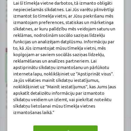
Lai šī tīmekļa vietne darbotos, tā izmanto obligāti
Juridiskā adrese / Faktiskā adrese:
Licences numurs:
A00010
nepieciešamās sīkdatnes. Lai Jūs varētu pilnvērtīgi
Noliktavu iela 5, Dreiliņi, Stopiņu
E-aptiekas kontakti
izmantot šo tīmekļa vietni, ar Jūsu piekrišanu mēs
novads, LV-2130
Aptiekas vadītāja:
Reģistrācijas Nr.: 40003252167
Sertificēta farmaceite: Jeļena
izmantojam preferences, statiskas un mārketinga
Gončarova
sīkdatnes, ar kuru palīdzību mēs veidojam saturu un
Reģistrācijas Nr.: F-0834
reklāmas, nodrošinām sociālo saziņas līdzekļu
Sertifikāta Nr.: 215.2025
funkcijas un analizējam datplūsmu. Informāciju par
to, kā Jūs izmantojat mūsu tīmekļa vietni, mēs
kopīgojam ar saviem sociālās saziņas līdzekļu,
reklamēšanas un analīzes partneriem. Lai
apstiprinātu sīkdatņu izmantošanu un pārlūkotu
interneta lapu, noklikšķiniet uz "Apstiprināt visus".
Ja jūs vēlaties mainīt sīkdatņu iestatījumus,
Zāļu valsts aģentūra
Veselības inspekcija
noklikšķiniet uz "Mainīt iestatījumus", kas Jums ļaus
www.zva.gov.lv
www.vi.gov.lv
apskatīt detalizētu informāciju par izmantoto
Jersikas iela 15, Rīga
Klijānu iela 7, Rīga
sīkdatņu veidiem un izlemt, vai piekrītat noteiktu
Tālr: 67 078 424
Tālr: 67081600
sīkdatņu lietošanai mūsu tīmekļa vietnes
E-pasts: info@zva.gov.lv
E-pasts: vi@vi.gov.lv
izmantošanas laikā.”