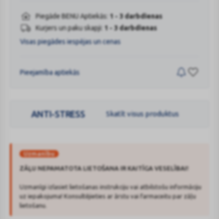
Piegāde BENU Aptiekās:
1 - 3 darbdienas
Kurjers un paku skapji:
1 - 3 darbdienas
Visas piegādes iespējas un cenas
Pieejamība aptiekās
ANTI-STRESS
Skatīt visus produktus
Uzmanību
ZĀĻU NEPAMATOTA LIETOŠANA IR KAITĪGA VESELĪBAI!
Uzmanīgi izlasiet lietošanas instrukciju vai atbilstošu informāciju
uz iepakojuma! Konsultējieties ar ārstu vai farmaceitu par zāļu
lietošanu.