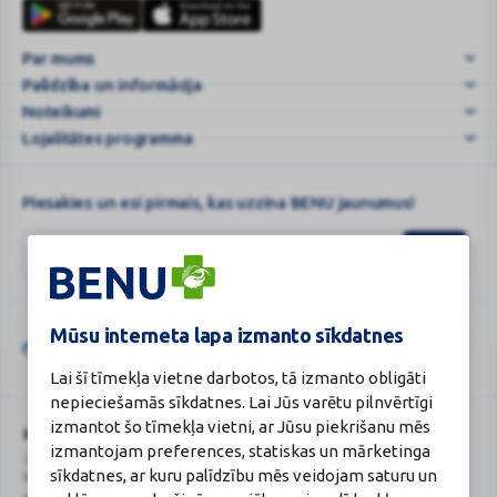
-
karte
blisteros
Par mums
|
Palīdzība un informācija
BENU.LV
–
Noteikumi
e-
Lojalitātes programma
A
...
Piesakies un esi pirmais, kas uzzina BENU jaunumus!
Mūsu interneta lapa izmanto sīkdatnes
Šo vietni aizsargā „reCAPTCHA“, un uz to attiecas „Google“
privātuma
Google
politika
un
pakalpojumu sniegšanas noteikumi
.
Lai šī tīmekļa vietne darbotos, tā izmanto obligāti
reCAPTCHA
nepieciešamās sīkdatnes. Lai Jūs varētu pilnvērtīgi
izmantot šo tīmekļa vietni, ar Jūsu piekrišanu mēs
BENU Aptieka Latvija, SIA
Licence
izmantojam preferences, statiskas un mārketinga
Juridiskā adrese / Faktiskā adrese:
Licences numurs:
A00010
sīkdatnes, ar kuru palīdzību mēs veidojam saturu un
Noliktavu iela 5, Dreiliņi, Stopiņu
E-aptiekas kontakti