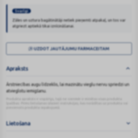
Svarīgi
Zāles un uztura bagātinātāji netiek pieņemti atpakaļ, un tos var
atgriezt aptiekā tikai iznīcināšanai.
UZDOT JAUTĀJUMU FARMACEITAM
Apraksts
Ārstniecības augu līdzeklis, lai mazinātu vieglu nervu spriedzi un
atvieglotu iemigšanu.
Produkta apraksts ir vispārīgs, tajā ne vienmēr ir minētas visas produkta
īpašības. Pirms lietošanas izlasiet instrukcijas, kas norādītas uz produkta vai
pievienots produkta iepakojumā.
Lietošana