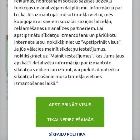
reklāmas, nodrošinām sociālo saziņas līdzekļu
novads, LV-2130
Aptiekas vadītāja:
Reģistrācijas Nr.: 40003252167
Sertificēta farmaceite: Jeļena
funkcijas un analizējam datplūsmu. Informāciju par
Gončarova
to, kā Jūs izmantojat mūsu tīmekļa vietni, mēs
Reģistrācijas Nr.: F-0834
kopīgojam ar saviem sociālās saziņas līdzekļu,
Sertifikāta Nr.: 215.2025
reklamēšanas un analīzes partneriem. Lai
apstiprinātu sīkdatņu izmantošanu un pārlūkotu
interneta lapu, noklikšķiniet uz "Apstiprināt visus".
Ja jūs vēlaties mainīt sīkdatņu iestatījumus,
noklikšķiniet uz "Mainīt iestatījumus", kas Jums ļaus
apskatīt detalizētu informāciju par izmantoto
sīkdatņu veidiem un izlemt, vai piekrītat noteiktu
Zāļu valsts aģentūra
Veselības inspekcija
sīkdatņu lietošanai mūsu tīmekļa vietnes
www.zva.gov.lv
www.vi.gov.lv
izmantošanas laikā.”
Jersikas iela 15, Rīga
Klijānu iela 7, Rīga
Tālr: 67 078 424
Tālr: 67081600
E-pasts: info@zva.gov.lv
E-pasts: vi@vi.gov.lv
APSTIPRINĀT VISUS
TIKAI NEPIECIEŠAMĀS
SĪKFAILU POLITIKA