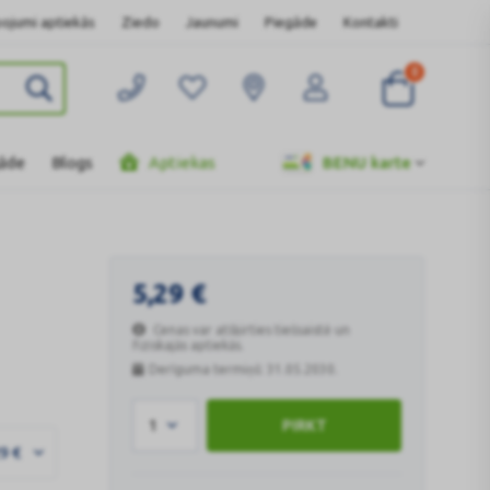
ojumi aptiekās
Ziedo
Jaunumi
Piegāde
Kontakti
0
gāde
Blogs
Aptiekas
BENU karte
5,29
€
Cenas var atšķirties tiešsaistē un
fiziskajās aptiekās.
Derīguma termiņš: 31.05.2030.
1
PIRKT
29
€