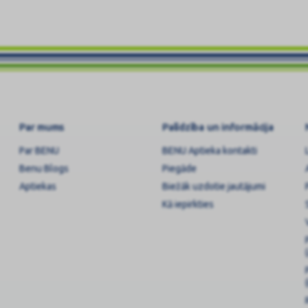
Par mums
Palīdzība un informācija
Par BENU
BENU Aptieka kontakti
Benu Blogs
Piegāde
Aptiekas
Biežāk uzdotie jautājumi
Kā iepirkties