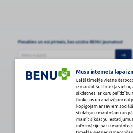
Piesakies un esi pirmais, kas uzzina BENU jaunumus!
Mūsu interneta lapa iz
Lai šī tīmekļa vietne darbot
BENU Aptieka Latvija, SIA
Licence
izmantot šo tīmekļa vietni,
Juridiskā adrese / Faktiskā adrese:
Licences numurs
sīkdatnes, ar kuru palīdzīb
Noliktavu iela 5, Dreiliņi, Stopiņu novads, LV-2130
E-aptiekas kont
funkcijas un analizējam dat
Reģistrācijas Nr.: 40003252167
Aptiekas vadītāj
Sertificēta far
kopīgojam ar saviem sociālā
Reģistrācijas Nr.
sīkdatņu izmantošanu un pārl
Sertifikāta Nr.: 
mainīt sīkdatņu iestatījumus
informāciju par izmantoto s
tīmekļa vietnes izmantošana