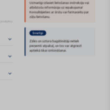
Uzmanīgi izlasiet lietošanas instrukciju vai
atbilstošu informāciju uz iepakojuma!
s
Konsultējieties ar ārstu vai farmaceitu par
zāļu lietošanu.
s produkta
Svarīgi
Zāles un uztura bagātinātāji netiek
pieņemti atpakaļ, un tos var atgriezt
aptiekā tikai iznīcināšanai.