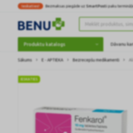
Ieskaties!
Bezmaksas piegāde uz
SmartPosti
paku termināļi
Produktu katalogs
Dāvanu ka
Sākums
E - APTIEKA
Bezrecepšu medikamenti
Al
IESKATIES