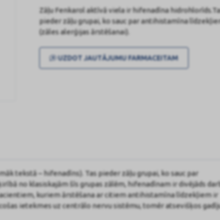
Zāļu Fenkarol aktīvā viela ir hifenadīna hidrohlorīds.T
pieder zāļu grupai, ko sauc par antihistamīna līdzekļi
(zāles alerģijas ārstēšanai).
UZDOT JAUTĀJUMU FARMACEITAM
pmāk tekstā – hifenadīns). Tas pieder zāļu grupai, ko sauc par
ķirībā no klasiskajām šīs grupas zālēm, hifenadīnam ir divējāds dar
pacientiem, kuriem ārstēšana ar citiem antihistamīna līdzekļiem ir
ācošas ietekmes uz centrālo nervu sistēmu, tomēr atsevišķos gadī