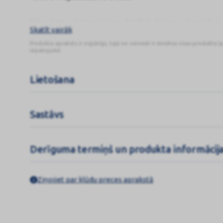
Zāles lieto polinozes (siena drudža), akūtas un hroniskas 
Skatīt vairāk
tūskas, dermatozes, ekzēmas, neirodermīta, ādas niezes, 
Produkta apraksts ir vispārīgs, tajā ne vienmēr ir minētas visas produkta ī
iepakojumā.
Lietošana
Sastāvs
Derīguma termiņš un produkta informācij
Ziņojiet par kļūdu preces aprakstā