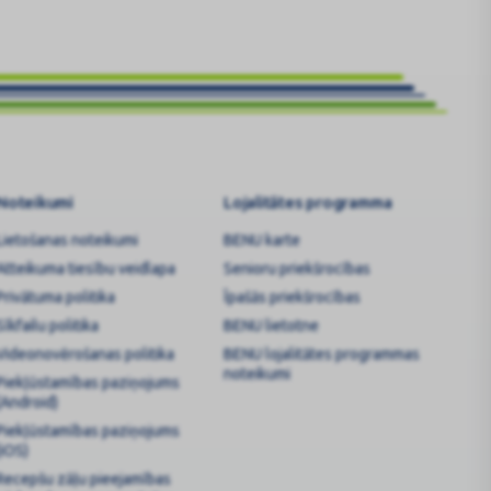
Noteikumi
Lojalitātes programma
Lietošanas noteikumi
BENU karte
Atteikuma tiesību veidlapa
Senioru priekšrocības
Privātuma politika
Īpašās priekšrocības
Sīkfailu politika
BENU lietotne
Videonovērošanas politika
BENU lojalitātes programmas
noteikumi
Piekļūstamības paziņojums
(Android)
Piekļūstamības paziņojums
(iOS)
Recepšu zāļu pieejamības