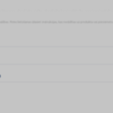
nātrenes, alerģiska rinīta, alerģiska konjunktivīta, angioneirotiska
uztura vai medikamentu izraisītas alerģijas ārstēšanai.
pašības. Pirms lietošanas izlasiet instrukcijas, kas norādītas uz produkta vai pievienot
a