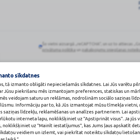
Šo vietni aizsargā „reCAPTCHA“, un uz to attiecas „G
Google
privātuma politika
un
pakalpojumu sniegšanas noteik
reCAPTCHA
manto sīkdatnes
os, tā izmanto obligāti nepieciešamās sīkdatnes. Lai Jūs varētu pil
Zāļu valsts aģen
 ar Jūsu piekrišanu mēs izmantojam preferences, statiskas un mār
:
A00010
www.zva.gov.lv
u mēs veidojam saturu un reklāmas, nodrošinām sociālo saziņas līdz
akti
Jersikas iela 15, Rīg
plūsmu. Informāciju par to, kā Jūs izmantojat mūsu tīmekļa vietni,
a:
Tālr: 67 078 424
maceite: Jeļena Gončarova
E-pasts: info@zva.g
s saziņas līdzekļu, reklamēšanas un analīzes partneriem. Lai apsti
: F-0834
ūkotu interneta lapu, noklikšķiniet uz "Apstiprināt visus". Ja jūs v
215.2025
, noklikšķiniet uz "Mainīt iestatījumus", kas Jums ļaus apskatīt det
īkdatņu veidiem un izlemt, vai piekrītat noteiktu sīkdatņu lietoša
s laikā.”