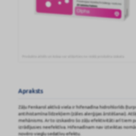
Produkta attēls un krāsa var atšķirties no reālā produkta izskata.
FENKAROL
10mg
tabletes
N20
Apraksts
Zāļu Fenkarol aktīvā viela ir hifenadīna hidrohlorīds (tur
antihistamīna līdzekļiem (zāles alerģijas ārstēšanai). Atš
mehānisms. Ar to izskaidro šo zāļu efektivitāti arī tiem 
izrādījusies neefektīva. Hifenadīnam nav izteiktas nom
novēro vieglu sedatīvu efektu.