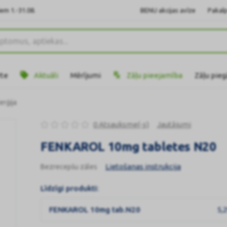
em 1.-31.08.
BENU akcijas avīze
Pakalp
rte
Aktuāli
Mērījumi
Zāļu pieejamība
Zāļu pie
erģija
0 Atsauksme(-s)
Jautājumi
FENKAROL 10mg tabletes N20
Lietošanas instrukcija
Bezrecepšu zāles
Līdzīgi produkti:
FENKAROL 10mg tab.N20
5,