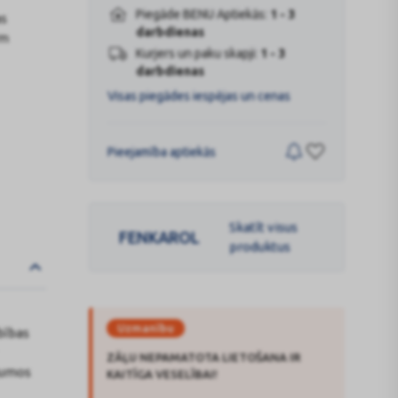
Piegāde BENU Aptiekās:
1 - 3
as
darbdienas
em
Kurjers un paku skapji:
1 - 3
darbdienas
Visas piegādes iespējas un cenas
Pieejamība aptiekās
Skatīt visus
FENKAROL
produktus
Uzmanību
bības
ZĀĻU NEPAMATOTA LIETOŠANA IR
jumos
KAITĪGA VESELĪBAI!