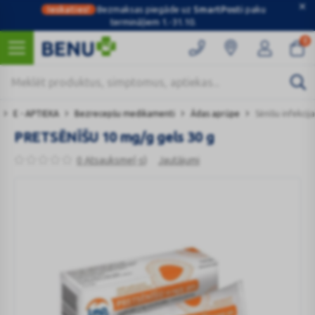
Ieskaties!
Bezmaksas piegāde uz
SmartPosti
paku
termināļiem 1.-31.10.
0
E - APTIEKA
Bezrecepšu medikamenti
Ādas aprūpe
Sēnīšu infekcija
PRETSĒNĪŠU 10 mg/g gels 30 g
0 Atsauksme(-s)
Jautājumi