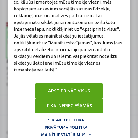
to, kā Jūs izmantojat mūsu tīmekļa vietni, mēs
Reģistrācijas Nr.: F-0834
kopīgojam ar saviem sociālās saziņas līdzekļu,
Sertifikāta Nr.: 215.2025
reklamēšanas un analīzes partneriem. Lai
apstiprinātu sīkdatņu izmantošanu un pārlūkotu
interneta lapu, noklikšķiniet uz "Apstiprināt visus".
Ja jūs vēlaties mainīt sīkdatņu iestatījumus,
noklikšķiniet uz "Mainīt iestatījumus", kas Jums ļaus
apskatīt detalizētu informāciju par izmantoto
sīkdatņu veidiem un izlemt, vai piekrītat noteiktu
Zāļu valsts aģentūra
Veselības inspekcija
sīkdatņu lietošanai mūsu tīmekļa vietnes
www.zva.gov.lv
www.vi.gov.lv
izmantošanas laikā.”
Jersikas iela 15, Rīga
Klijānu iela 7, Rīga
Tālr: 67 078 424
Tālr: 67081600
E-pasts: info@zva.gov.lv
E-pasts: vi@vi.gov.lv
APSTIPRINĀT VISUS
TIKAI NEPIECIEŠAMĀS
SĪKFAILU POLITIKA
PRIVĀTUMA POLITIKA
Logo
Logo
© 2026
BENU.LV
. Visas tiesības aizsargātas.
MAINĪT IESTATĪJUMUS