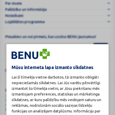
Par mums
|
Palīdzība un informācija
BENU.LV
–
Noteikumi
e-
Lojalitātes programma
Aptieka
v
Piesakies un esi pirmais, kas uzzina BENU jaunumus!
...
Mūsu interneta lapa izmanto sīkdatnes
Šo vietni aizsargā „reCAPTCHA“, un uz to attiecas „Google“
privātuma
Google
politika
un
pakalpojumu sniegšanas noteikumi
.
Lai šī tīmekļa vietne darbotos, tā izmanto obligāti
reCAPTCHA
nepieciešamās sīkdatnes. Lai Jūs varētu pilnvērtīgi
izmantot šo tīmekļa vietni, ar Jūsu piekrišanu mēs
BENU Aptieka Latvija, SIA
Licence
izmantojam preferences, statiskas un mārketinga
Juridiskā adrese / Faktiskā adrese:
Licences numurs:
A00010
sīkdatnes, ar kuru palīdzību mēs veidojam saturu un
Noliktavu iela 5, Dreiliņi, Stopiņu
E-aptiekas kontakti
reklāmas, nodrošinām sociālo saziņas līdzekļu
novads, LV-2130
Aptiekas vadītāja:
Reģistrācijas Nr.: 40003252167
Sertificēta farmaceite: Jeļena
funkcijas un analizējam datplūsmu. Informāciju par
Gončarova