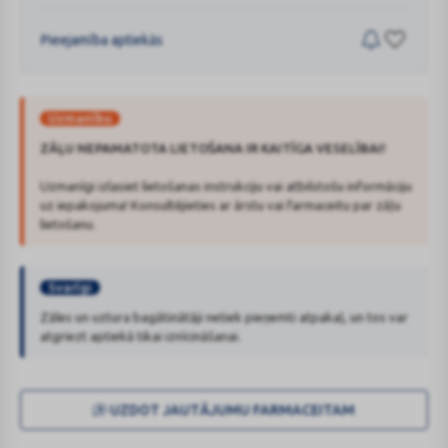
Pieejamība aptiekās
Uzmanību
ZĀĻU NEPAMATOTA LIETOŠANA IR KAITĪGA VESELĪBAI!
Uzmanīgi izlasiet lietošanas instrukciju vai atbilstošu informāciju
uz iepakojuma! Konsultējieties ar ārstu vai farmaceitu par zāļu
lietošanu.
Svarīgi
Zāles un uztura bagātinātāji netiek pieņemti atpakaļ, un tos var
atgriezt aptiekā tikai iznīcināšanai.
UZDOT JAUTĀJUMU FARMACEITAM