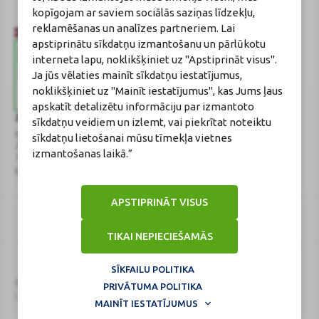
kopīgojam ar saviem sociālās saziņas līdzekļu,
reklamēšanas un analīzes partneriem. Lai
apstiprinātu sīkdatņu izmantošanu un pārlūkotu
interneta lapu, noklikšķiniet uz "Apstiprināt visus".
Ja jūs vēlaties mainīt sīkdatņu iestatījumus,
noklikšķiniet uz "Mainīt iestatījumus", kas Jums ļaus
apskatīt detalizētu informāciju par izmantoto
Zāļu valsts aģentūra
Veselības inspekcija
sīkdatņu veidiem un izlemt, vai piekrītat noteiktu
www.zva.gov.lv
www.vi.gov.lv
sīkdatņu lietošanai mūsu tīmekļa vietnes
Jersikas iela 15, Rīga
Klijānu iela 7, Rīga
izmantošanas laikā.”
Tālr: 67 078 424
Tālr: 67081600
E-pasts: info@zva.gov.lv
E-pasts: vi@vi.gov.lv
APSTIPRINĀT VISUS
TIKAI NEPIECIEŠAMĀS
SĪKFAILU POLITIKA
Logo
Logo
© 2026
BENU.LV
. Visas tiesības aizsargātas.
PRIVĀTUMA POLITIKA
Lapa atjaunināta: 09.08.2026.
MAINĪT IESTATĪJUMUS