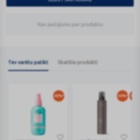
Nav jautājumu par produktu
Tev varētu patikt
Skatītie produkti
-40%*
-50%*
-50%