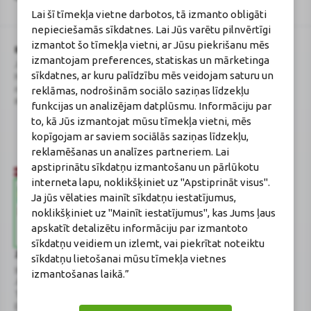
Google
politika
un
pakalpojumu sniegšanas noteikumi
.
Lai šī tīmekļa vietne darbotos, tā izmanto obligāti
reCAPTCHA
nepieciešamās sīkdatnes. Lai Jūs varētu pilnvērtīgi
izmantot šo tīmekļa vietni, ar Jūsu piekrišanu mēs
BENU Aptieka Latvija, SIA
Licence
izmantojam preferences, statiskas un mārketinga
Juridiskā adrese / Faktiskā adrese:
Licences numurs:
A00010
sīkdatnes, ar kuru palīdzību mēs veidojam saturu un
Noliktavu iela 5, Dreiliņi, Stopiņu
E-aptiekas kontakti
reklāmas, nodrošinām sociālo saziņas līdzekļu
novads, LV-2130
Aptiekas vadītāja:
Reģistrācijas Nr.: 40003252167
Sertificēta farmaceite: Jeļena
funkcijas un analizējam datplūsmu. Informāciju par
Gončarova
to, kā Jūs izmantojat mūsu tīmekļa vietni, mēs
Reģistrācijas Nr.: F-0834
kopīgojam ar saviem sociālās saziņas līdzekļu,
Sertifikāta Nr.: 215.2025
reklamēšanas un analīzes partneriem. Lai
apstiprinātu sīkdatņu izmantošanu un pārlūkotu
interneta lapu, noklikšķiniet uz "Apstiprināt visus".
Ja jūs vēlaties mainīt sīkdatņu iestatījumus,
noklikšķiniet uz "Mainīt iestatījumus", kas Jums ļaus
apskatīt detalizētu informāciju par izmantoto
sīkdatņu veidiem un izlemt, vai piekrītat noteiktu
Zāļu valsts aģentūra
Veselības inspekcija
sīkdatņu lietošanai mūsu tīmekļa vietnes
www.zva.gov.lv
www.vi.gov.lv
izmantošanas laikā.”
Jersikas iela 15, Rīga
Klijānu iela 7, Rīga
Tālr: 67 078 424
Tālr: 67081600
E-pasts: info@zva.gov.lv
E-pasts: vi@vi.gov.lv