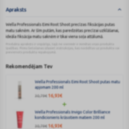
Apraksts
Wella Professionals Eimi Root Shoot precīzas fiksācijas putas
matu saknēm. Ar šīm putām, kas paredzētas precīzai uzklāšanai,
ideāla fiksācija matu saknēm ir tikai viena soļa attālumā.
Produkta apraksts ir vispārīgs, tajā ne vienmēr ir minētas visas produkta
īpašības. Pirms lietošanas izlasiet instrukcijas, kas norādītas uz produkta vai
pievienots produkta iepakojumā.
Rekomendējam Tev
Wella Professionals Eimi Root Shoot putas matu
apjomam 200 ml
16,93
€
30,79
€
Wella Professionals Invigo Color Brilliance
kondicionieris krāsotiem matiem 200 ml
16,93
€
30,79
€