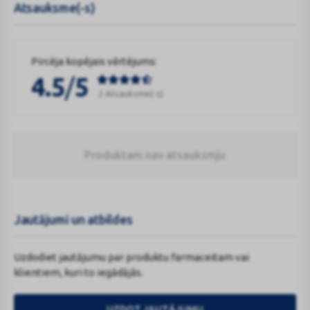
Atsauksme(-s)
Pircēja kopējais vērtējums:
/
4.5
5
2 Atsauksme(-s)
Produktam nav atsauksmju
Jautājumi un atbildes
Uzdodiet jautājumu par produktu farmaceitam vai
klientiem, kuri to iegādājās.
UZDOT JAUTĀJUMU