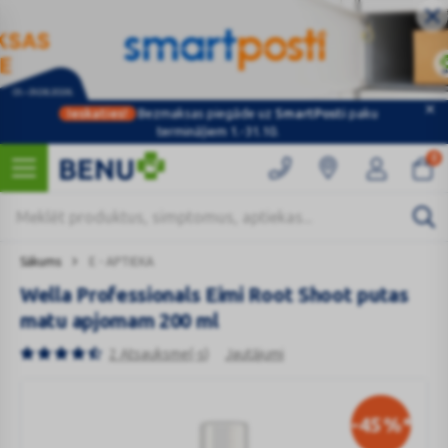
Ieskaties!
Bezmaksas piegāde uz
SmartPosti
paku
termināļiem 1.-31.10.
0
Sākums
E - APTIEKA
Wella Professionals Eimi Root Shoot putas
matu apjomam 200 ml
2 Atsauksme(-s)
Jautājumi
-45
%*