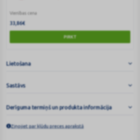
Vienības cena
33,86
€
PIRKT
Lietošana
Sastāvs
Derīguma termiņš un produkta informācija
Ziņojiet par kļūdu preces aprakstā