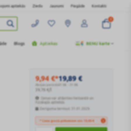
ojumi aptiekās
Ziedo
Jaunumi
Piegāde
Kontakti
0
gāde
Blogs
Aptiekas
BENU karte
9,94
€
*
19,89
€
Akcijas periods
01.08. - 31.08.
39,76
€
/l
Cenas var atšķirties tiešsaistē un
fiziskajās aptiekās.
Derīguma termiņš: 31.01.2029.
* Cena grozā pirkumiem virs
10,00
€