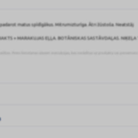
 padarot matus spīdīgākus. Mitrumizturīga. Ātri žūstoša. Neatstāj
AKTS + MARAKUJAS EĻĻA. BOTĀNISKAS SASTĀVDAĻAS. NIĶEĻA
pašības. Pirms lietošanas izlasiet instrukcijas, kas norādītas uz produkta vai pievienot
a