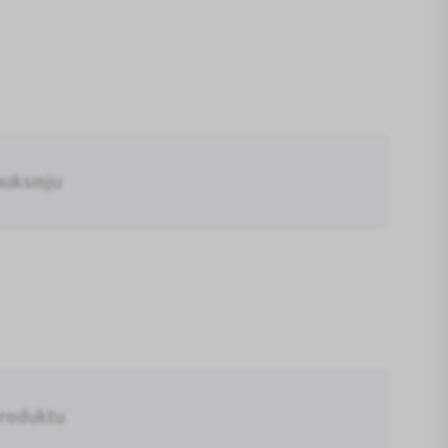
auksmju
produktu