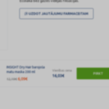
Ecolaka bez gāzes vidējas fiksācijas.
UZDOT JAUTĀJUMU FARMACEITAM
INSIGHT Dry Hair barojoša
Vienības cena
matu maska 200 ml
PIRKT
16,03
€
6,09
€
12,19
€