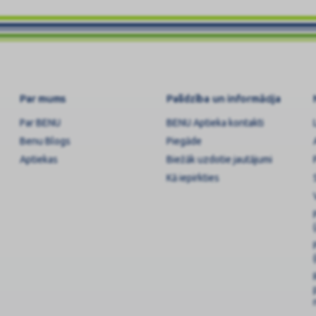
Par mums
Palīdzība un informācija
Par BENU
BENU Aptieka kontakti
Benu Blogs
Piegāde
Aptiekas
Biežāk uzdotie jautājumi
Kā iepirkties