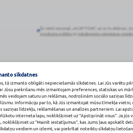
Šo vietni aizsargā „reCAPTCHA“, un uz to attiecas „G
Google
privātuma politika
un
pakalpojumu sniegšanas noteik
reCAPTCHA
Zāļu valsts aģen
manto sīkdatnes
:
A00010
www.zva.gov.lv
akti
Jersikas iela 15, Rīg
os, tā izmanto obligāti nepieciešamās sīkdatnes. Lai Jūs varētu pil
a:
Tālr: 67 078 424
 ar Jūsu piekrišanu mēs izmantojam preferences, statiskas un mār
maceite: Jeļena Gončarova
E-pasts: info@zva.g
u mēs veidojam saturu un reklāmas, nodrošinām sociālo saziņas līdz
: F-0834
215.2025
plūsmu. Informāciju par to, kā Jūs izmantojat mūsu tīmekļa vietni,
s saziņas līdzekļu, reklamēšanas un analīzes partneriem. Lai apsti
ūkotu interneta lapu, noklikšķiniet uz "Apstiprināt visus". Ja jūs v
, noklikšķiniet uz "Mainīt iestatījumus", kas Jums ļaus apskatīt det
īkdatņu veidiem un izlemt, vai piekrītat noteiktu sīkdatņu lietoša
8.2026.