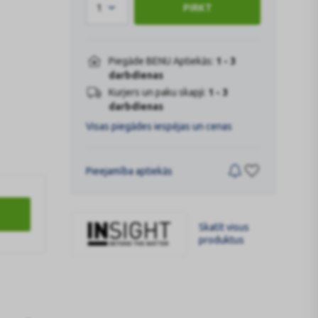
1
PIRKT
Piegāde BENU Aptiekās:
1 - 3
darbdienas
Kurjers un paku skapji:
1 - 3
darbdienas
Visas piegādes iespējas un cenas
Pieejamība aptiekās
Skatīt visus
produktus
INSIGHT