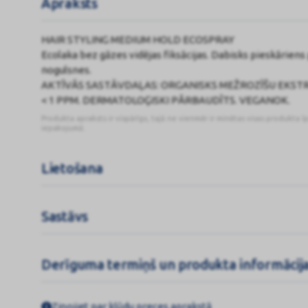
Apraksts
HAIR STYLING MEDIUM HOLD ECOSPRAY
Ecolaka bez gāzes vidējas fiksācijas. Dabisks pieskāriens
nogulsnes.
AKTĪVĀS SASTĀVDAĻAS: ORGANISKS MEŽROZĪŠU EKSTR
< 1 PPM. DERMATOLOĢISKI PĀRBAUDĪTS. VEGANOK.
Produkta apraksts ir vispārīgs, tajā ne vienmēr ir minētas visas produkta ī
iepakojumā.
Lietošana
Sastāvs
Derīguma termiņš un produkta informācij
Ziņojiet par kļūdu preces aprakstā