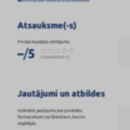
Atsauksme(-s)
Pircēja kopējais vērtējums:
/
–
5
0 Atsauksme(-s)
Jautājumi un atbildes
Uzdodiet jautājumu par produktu
farmaceitam vai klientiem, kuri to
iegādājās.