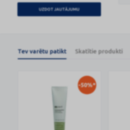
UZDOT JAUTĀJUMU
Tev varētu patikt
Skatītie produkti
-50%*