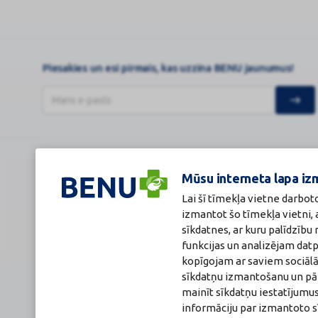
Piesakies un esi pirmais, kas uzzina BENU jaunumus!
BENU Aptieka Latvija, SIA
Licence
Mūsu interneta lapa iz
Juridiskā adrese / Faktiskā adrese:
Licences numurs
Noliktavu iela 5, Dreiliņi, Stopiņu novads, LV-2130
E-aptiekas kont
Lai šī tīmekļa vietne darbot
Reģistrācijas Nr.: 40003252167
Aptiekas vadītāj
izmantot šo tīmekļa vietni,
Sertificēta far
sīkdatnes, ar kuru palīdzīb
Reģistrācijas Nr.
Sertifikāta Nr.: 
funkcijas un analizējam dat
kopīgojam ar saviem sociālā
sīkdatņu izmantošanu un pārl
mainīt sīkdatņu iestatījumus
informāciju par izmantoto s
© 2026
BENU.LV
. Visas tiesības aizsargātas.
Lapa atjaunināta: 06.0