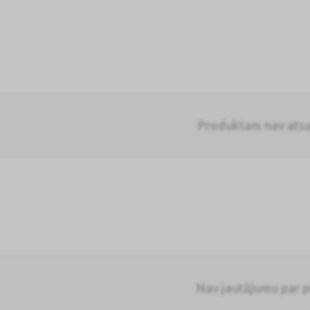
Produktam nav ats
Nav jautājumu par 