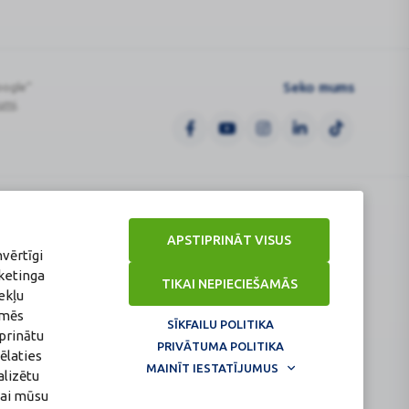
Seko mums
oogle“
umi
.
tūra
Veselības inspekcija
www.vi.gov.lv
APSTIPRINĀT VISUS
a
Klijānu iela 7, Rīga
nvērtīgi
Tālr: 67081600
ketinga
ov.lv
E-pasts: vi@vi.gov.lv
TIKAI NEPIECIEŠAMĀS
ekļu
 mēs
SĪKFAILU POLITIKA
prinātu
PRIVĀTUMA POLITIKA
ēlaties
MAINĪT IESTATĪJUMUS
alizētu
nai mūsu