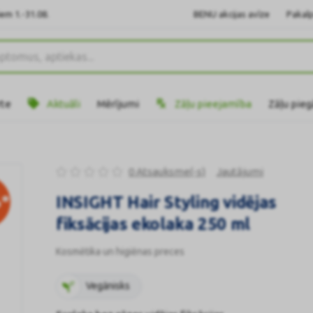
em 1.-31.08.
BENU akcijas avīze
Pakalp
rte
Aktuāli
Mērījumi
Zāļu pieejamība
Zāļu pie
0 Atsauksme(-s)
Jautājumi
*
INSIGHT Hair Styling vidējas
fiksācijas ekolaka 250 ml
Kosmētika un higiēnas preces
Vegānisks