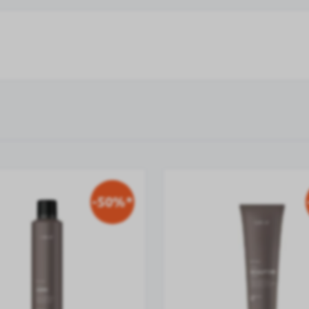
-50%*