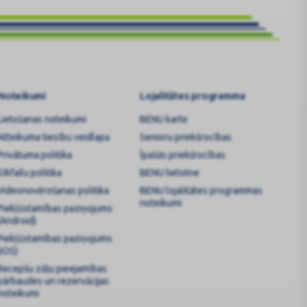
Noteikumi
Lojalitātes programma
Lietošanas noteikumi
BENU karte
Atteikuma tiesību veidlapa
Senioru priekšrocības
Privātuma politika
Īpašās priekšrocības
Sīkfailu politika
BENU lietotne
Videonovērošanas politika
BENU lojalitātes programmas
noteikumi
Piekļūstamības paziņojums
(Android)
Piekļūstamības paziņojums
(iOS)
Recepšu zāļu pieejamības
pārbaudes un rezervācijas
noteikumi