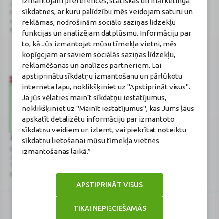
izmantojam preferences, statiskas un mārketinga
Juridiskā adrese / Faktiskā adrese:
Licences numurs:
A00010
sīkdatnes, ar kuru palīdzību mēs veidojam saturu un
Noliktavu iela 5, Dreiliņi, Stopiņu
E-aptiekas kontakti
novads, LV-2130
Aptiekas vadītāja:
reklāmas, nodrošinām sociālo saziņas līdzekļu
Reģistrācijas Nr.: 40003252167
Sertificēta farmaceite: Jeļena
funkcijas un analizējam datplūsmu. Informāciju par
Gončarova
to, kā Jūs izmantojat mūsu tīmekļa vietni, mēs
Reģistrācijas Nr.: F-0834
kopīgojam ar saviem sociālās saziņas līdzekļu,
Sertifikāta Nr.: 215.2025
reklamēšanas un analīzes partneriem. Lai
apstiprinātu sīkdatņu izmantošanu un pārlūkotu
interneta lapu, noklikšķiniet uz "Apstiprināt visus".
Ja jūs vēlaties mainīt sīkdatņu iestatījumus,
noklikšķiniet uz "Mainīt iestatījumus", kas Jums ļaus
apskatīt detalizētu informāciju par izmantoto
sīkdatņu veidiem un izlemt, vai piekrītat noteiktu
Zāļu valsts aģentūra
Veselības inspekcija
sīkdatņu lietošanai mūsu tīmekļa vietnes
www.zva.gov.lv
www.vi.gov.lv
izmantošanas laikā.”
Jersikas iela 15, Rīga
Klijānu iela 7, Rīga
Tālr: 67 078 424
Tālr: 67081600
E-pasts: info@zva.gov.lv
E-pasts: vi@vi.gov.lv
APSTIPRINĀT VISUS
TIKAI NEPIECIEŠAMĀS