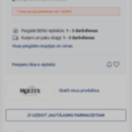
* Cena grozā pirkumiem virs
10,00
€
Piegāde BENU Aptiekās:
1 - 3 darbdienas
Kurjers un paku skapji:
1 - 3 darbdienas
Visas piegādes iespējas un cenas
Pieejams tikai e-Aptiekā
Skatīt visus produktus
MOLTEX
UZDOT JAUTĀJUMU FARMACEITAM