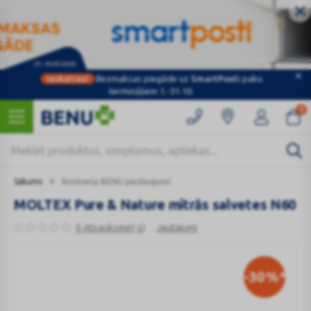
Ieskaties!
Bezmaksas piegāde uz
SmartPosti
paku
termināļiem 1.-31.10.
0
Sākums
Ikmēneša BENU piedāvājumi
MOLTEX Pure & Nature mitrās salvetes N60
0 Atsauksme(-s)
Jautājumi
-30
%*