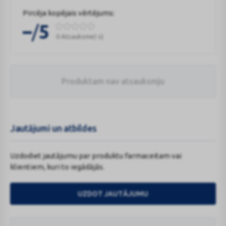
Pircēja kopējais vērtējums:
/
–
5
0 Atsauksme(-s)
Produktam nav atsauksmju
Jautājumi un atbildes
Uzdodiet jautājumu par produktu farmaceitam vai
klientiem, kuri to iegādājās.
UZDOT JAUTĀJUMU