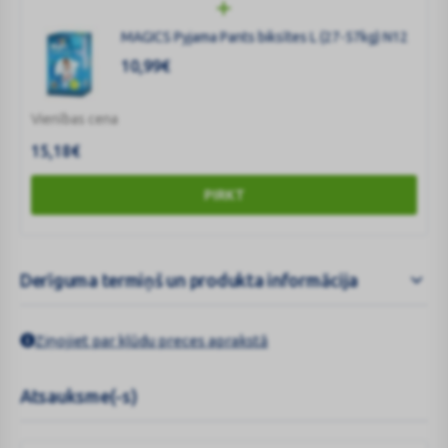
MAGICS Pyjama Pants biksītes L (27-57kg) N12
10,99
€
Vienības cena
15,18
€
PIRKT
Derīguma termiņš un produkta informācija
Ziņojiet par kļūdu preces aprakstā
Atsauksme(-s)