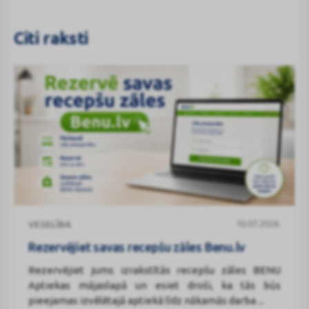
Citi raksti
Rezervējiet
10.07.2026.
VESELĪBA
savas
recepšu
Rezervējiet savas recepšu zāles Benu.lv
zāles
Rezervējiet jums izrakstītās recepšu zāles BENU
Benu.lv
Aptiekas mājaslapā un esiet droši, ka tās būs
pieejamas izvēlētajā aptiekā līdz nākamās darba ...