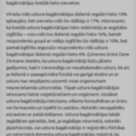
bagātinātājus biežāk lieto sievietes.
Vīriešu vidū uztura bagātinātājus ikdienā regulāri lieto 10%
aptaujāto, bet sieviešu vidū šis rādītājs ir 17%. Interesanti,
ka biežāk uztura bagātinātājus lieto iedzīvotāji ar augstāko
izglītību – viņu vidū tos ikdienā regulāri lieto 16%, kamēr
respondentu grupā ar vidējo izglītību šis rādītājs ir 10%, bet
pamatizglītību ieguvušo respondentu vidū uztura
bagātinātājus ikdienā regulāri lieto 6%. Ģimenes ārste Zane
Zitmane skaidro, ka uztura bagātinātāji būtu jālieto
gadījumos, kad ir vienveidīgs un nesabalansēts uzturs, kā arī,
ja ikdienā ir paaugstināta fiziskā vai garīgā slodze un ar
uzturu nav iespējams uzņemt visas organismam
nepieciešamās uzturvielas. Tāpat uztura bagātinātājus
ieteicams lietot veģetāriešiem un vegāniem. Uzsākot
uztura bagātinātāju lietošanu, vēlams konsultēties ar ārstu
vai farmaceitu un izpētīt to sastāvu. Noteikti nevajadzētu
aizrauties ar pašārstēšanos. Uztura bagātinātājus labāk
iegādāties aptiekās, bet, ja iegādājas internetā, noteikti
jāpārliecinās, vai uztura bagātinātājs ir reģistrēts Pārtikas
un veterinārā dienesta uztura bagātinātāju reģistrā, lai