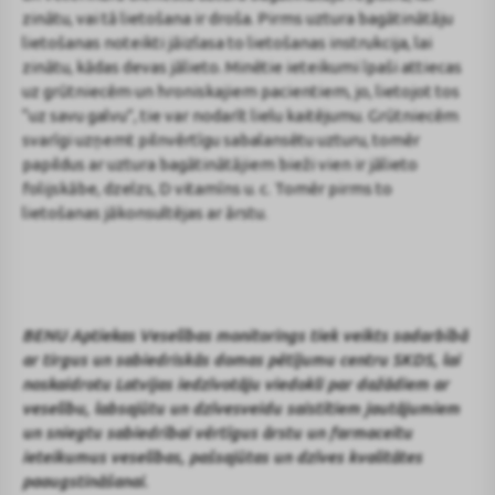
zinātu, vai tā lietošana ir droša. Pirms uztura bagātinātāju
lietošanas noteikti jāizlasa to lietošanas instrukcija, lai
zinātu, kādas devas jālieto. Minētie ieteikumi īpaši attiecas
uz grūtniecēm un hroniskajiem pacientiem, jo, lietojot tos
“uz savu galvu”, tie var nodarīt lielu kaitējumu. Grūtniecēm
svarīgi uzņemt pilnvērtīgu sabalansētu uzturu, tomēr
papildus ar uztura bagātinātājiem bieži vien ir jālieto
folijskābe, dzelzs, D vitamīns u. c. Tomēr pirms to
lietošanas jākonsultējas ar ārstu.
BENU Aptiekas Veselības monitorings tiek veikts sadarbībā
ar tirgus un sabiedriskās domas pētījumu centru SKDS, lai
noskaidrotu Latvijas iedzīvotāju viedokli par dažādiem ar
veselību, labsajūtu un dzīvesveidu saistītiem jautājumiem
un sniegtu sabiedrībai vērtīgus ārstu un farmaceitu
ieteikumus veselības, pašsajūtas un dzīves kvalitātes
paaugstināšanai.