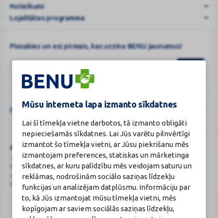
Noteikumi
Lojalitātes programma
Piesakies un esi pirmais, kas uzzina BENU jaunumus!
Mūsu interneta lapa izmanto sīkdatnes
Šo vietni aizsargā „reCAPTCHA“, un uz to attiecas „Google“
privātuma
Google
politika
un
pakalpojumu sniegšanas noteikumi
.
Lai šī tīmekļa vietne darbotos, tā izmanto obligāti
reCAPTCHA
nepieciešamās sīkdatnes. Lai Jūs varētu pilnvērtīgi
izmantot šo tīmekļa vietni, ar Jūsu piekrišanu mēs
BENU Aptieka Latvija, SIA
Licence
izmantojam preferences, statiskas un mārketinga
Juridiskā adrese / Faktiskā adrese:
Licences numurs:
A00010
sīkdatnes, ar kuru palīdzību mēs veidojam saturu un
Noliktavu iela 5, Dreiliņi, Stopiņu
E-aptiekas kontakti
novads, LV-2130
Aptiekas vadītāja:
reklāmas, nodrošinām sociālo saziņas līdzekļu
Reģistrācijas Nr.: 40003252167
Sertificēta farmaceite: Jeļena
funkcijas un analizējam datplūsmu. Informāciju par
Gončarova
to, kā Jūs izmantojat mūsu tīmekļa vietni, mēs
Reģistrācijas Nr.: F-0834
kopīgojam ar saviem sociālās saziņas līdzekļu,
Sertifikāta Nr.: 215.2025