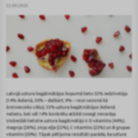
22.09.2020.
Latvijā uztura bagātinātājus kopumā lieto 53% iedzīvotāju
(14% ikdienā, 30% – dažkārt, 9% – reizi sezonā kā
ārstniecisko ciklu), 33% uztura bagātinātājus ikdienā
nelieto, bet vēl 14% konkrētu atbildi sniegt nevarēja.
Visbiežāk lietotie uztura bagātinātāji ir D vitamīns (44%),
magnijs (26%), zivju eļļa (22%), C vitamīns (22%) un B grupas
vitamīni (20%). Tāpat pētījuma rezultāti parāda, ka uztura