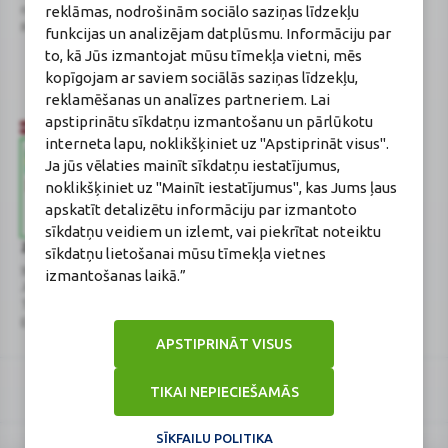
novads, LV-2130
Aptiekas vadītāja:
reklāmas, nodrošinām sociālo saziņas līdzekļu
Reģistrācijas Nr.: 40003252167
Sertificēta farmaceite: Jeļena
funkcijas un analizējam datplūsmu. Informāciju par
Gončarova
to, kā Jūs izmantojat mūsu tīmekļa vietni, mēs
Reģistrācijas Nr.: F-0834
kopīgojam ar saviem sociālās saziņas līdzekļu,
Sertifikāta Nr.: 215.2025
reklamēšanas un analīzes partneriem. Lai
apstiprinātu sīkdatņu izmantošanu un pārlūkotu
interneta lapu, noklikšķiniet uz "Apstiprināt visus".
Ja jūs vēlaties mainīt sīkdatņu iestatījumus,
noklikšķiniet uz "Mainīt iestatījumus", kas Jums ļaus
apskatīt detalizētu informāciju par izmantoto
sīkdatņu veidiem un izlemt, vai piekrītat noteiktu
Zāļu valsts aģentūra
Veselības inspekcija
sīkdatņu lietošanai mūsu tīmekļa vietnes
www.zva.gov.lv
www.vi.gov.lv
izmantošanas laikā.”
Jersikas iela 15, Rīga
Klijānu iela 7, Rīga
Tālr: 67 078 424
Tālr: 67081600
E-pasts: info@zva.gov.lv
E-pasts: vi@vi.gov.lv
APSTIPRINĀT VISUS
TIKAI NEPIECIEŠAMĀS
SĪKFAILU POLITIKA