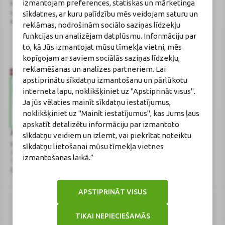
izmantojam preferences, statiskas un mārketinga
Noliktavu iela 5, Dreiliņi, Stopiņu
E-aptiekas kontakti
novads, LV-2130
Aptiekas vadītāja:
sīkdatnes, ar kuru palīdzību mēs veidojam saturu un
Reģistrācijas Nr.: 40003252167
Sertificēta farmaceite: Jeļena
reklāmas, nodrošinām sociālo saziņas līdzekļu
Gončarova
funkcijas un analizējam datplūsmu. Informāciju par
Reģistrācijas Nr.: F-0834
to, kā Jūs izmantojat mūsu tīmekļa vietni, mēs
Sertifikāta Nr.: 215.2025
kopīgojam ar saviem sociālās saziņas līdzekļu,
reklamēšanas un analīzes partneriem. Lai
apstiprinātu sīkdatņu izmantošanu un pārlūkotu
interneta lapu, noklikšķiniet uz "Apstiprināt visus".
Ja jūs vēlaties mainīt sīkdatņu iestatījumus,
noklikšķiniet uz "Mainīt iestatījumus", kas Jums ļaus
apskatīt detalizētu informāciju par izmantoto
Zāļu valsts aģentūra
Veselības inspekcija
sīkdatņu veidiem un izlemt, vai piekrītat noteiktu
www.zva.gov.lv
www.vi.gov.lv
sīkdatņu lietošanai mūsu tīmekļa vietnes
Jersikas iela 15, Rīga
Klijānu iela 7, Rīga
izmantošanas laikā.”
Tālr: 67 078 424
Tālr: 67081600
E-pasts: info@zva.gov.lv
E-pasts: vi@vi.gov.lv
APSTIPRINĀT VISUS
TIKAI NEPIECIEŠAMĀS