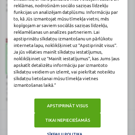
novads, LV-2130
Aptiekas vadītāja:
reklāmas, nodrošinām sociālo saziņas līdzekļu
Reģistrācijas Nr.: 40003252167
Sertificēta farmaceite: Jeļena
funkcijas un analizējam datplūsmu. Informāciju par
Gončarova
to, kā Jūs izmantojat mūsu tīmekļa vietni, mēs
Reģistrācijas Nr.: F-0834
kopīgojam ar saviem sociālās saziņas līdzekļu,
Sertifikāta Nr.: 215.2025
reklamēšanas un analīzes partneriem. Lai
apstiprinātu sīkdatņu izmantošanu un pārlūkotu
interneta lapu, noklikšķiniet uz "Apstiprināt visus".
Ja jūs vēlaties mainīt sīkdatņu iestatījumus,
noklikšķiniet uz "Mainīt iestatījumus", kas Jums ļaus
apskatīt detalizētu informāciju par izmantoto
sīkdatņu veidiem un izlemt, vai piekrītat noteiktu
Zāļu valsts aģentūra
Veselības inspekcija
sīkdatņu lietošanai mūsu tīmekļa vietnes
www.zva.gov.lv
www.vi.gov.lv
izmantošanas laikā.”
Jersikas iela 15, Rīga
Klijānu iela 7, Rīga
Tālr: 67 078 424
Tālr: 67081600
E-pasts: info@zva.gov.lv
E-pasts: vi@vi.gov.lv
APSTIPRINĀT VISUS
TIKAI NEPIECIEŠAMĀS
SĪKFAILU POLITIKA