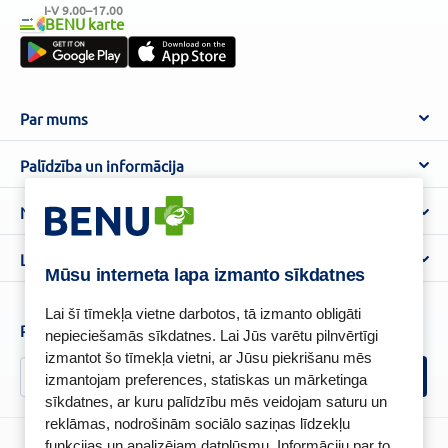
I-V 9.00–17.00
BENU karte
Par mums
Par BENU
Palīdzība un informācija
Benu Blogs
BENU Aptieka kontakti
Noteikumi
Aptiekas
Piegāde
Lietošanas noteikumi
Lojalitātes programma
Biežāk uzdotie jautājumi
Mūsu interneta lapa izmanto sīkdatnes
Atteikuma tiesību veidlapa
Kā iepirkties
BENU karte
Privātuma politika
Lai šī tīmekļa vietne darbotos, tā izmanto obligāti
Senioru priekšrocības
Piesakies un esi pirmais, kas uzzina BENU jaunumus!
nepieciešamās sīkdatnes. Lai Jūs varētu pilnvērtīgi
Sīkfailu politika
izmantot šo tīmekļa vietni, ar Jūsu piekrišanu mēs
Īpašās priekšrocības
Videonovērošanas politika
izmantojam preferences, statiskas un mārketinga
BENU lietotne
sīkdatnes, ar kuru palīdzību mēs veidojam saturu un
BENU lojalitātes programmas noteikumi
reklāmas, nodrošinām sociālo saziņas līdzekļu
funkcijas un analizējam datplūsmu. Informāciju par to,