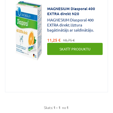
MAGNESIUM Diasporal 400
EXTRA direkt N20
MAGNESIUM Diasporal 400
EXTRA direkt.Uztura
bagātinātājs ar saldinātāju.
Zīmols
11,25 €
18,75 €
SKATĪT PRODUKTU
MAGNESIUM
DIASPORAL
(1)
Forma
Pulveris
(1)
Skats:
1 -
1
no
1