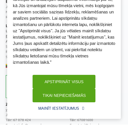
BENU Aptieka Latvija, SIA
kā Jūs izmantojat mūsu tīmekļa vietni, mēs kopīgojam
Juridiskā adrese / Faktiskā adrese:
Noliktavu iela 5, Dreiliņi, Stopiņu novads, LV-2130
ar saviem sociālās saziņas līdzekļu, reklamēšanas un
Reģistrācijas Nr.: 40003252167
analīzes partneriem. Lai apstiprinātu sīkdatņu
izmantošanu un pārlūkotu interneta lapu, noklikšķiniet
Licence
uz "Apstiprināt visus". Ja jūs vēlaties mainīt sīkdatņu
Licences numurs:
A00010
E-aptiekas kontakti
iestatījumus, noklikšķiniet uz "Mainīt iestatījumus", kas
Aptiekas vadītāja:
Jums ļaus apskatīt detalizētu informāciju par izmantoto
Sertificēta farmaceite: Jeļena Gončarova
sīkdatņu veidiem un izlemt, vai piekrītat noteiktu
Reģistrācijas Nr.: F-0834
sīkdatņu lietošanai mūsu tīmekļa vietnes
Sertifikāta Nr.: 092.2020
izmantošanas laikā.”
APSTIPRINĀT VISUS
TIKAI NEPIECIEŠAMĀS
Zāļu valsts aģentūra
Veselības inspekcija
MAINĪT IESTATĪJUMUS
www.zva.gov.lv
www.vi.gov.lv
Jersikas iela 15, Rīga
Klijānu iela 7, Rīga
Tālr: 67 078 424
Tālr: 67081600
E-pasts: info@zva.gov.lv
E-pasts: vi@vi.gov.lv