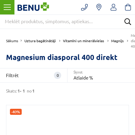
Filtrēt
Noņemt
filtrus
Kategorijas
Ma
E
Uztura bagātinātāji
Vitamīni un minerālvielas
Magnijs
Sākums
di
-
40
APTIEKA
Magnesium diasporal 400 direkt
(1)
Magnijs
(1)
Šķirot:
Uztura
Filtrēt
0
Atlaide %
bagātinātāji
(1)
Skats:
1-
1
no
1
VAIRĀK
-40%
CENA
€
€
līdz