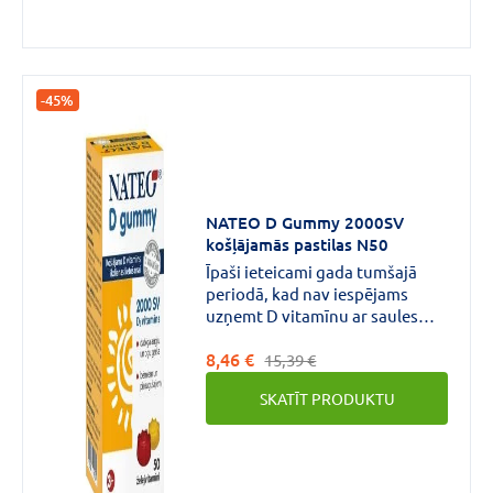
taukskābes EPS un DHS veicina
normālu sirds
darbību.Labvēlīgo ietekmi
panāk, ik dienas uzņemot
-45%
vismaz 250mg EPS un DHS, kas
atbilst vienai kapsulai NATEO D
PLUS
NATEO D Gummy 2000SV
košļājamās pastilas N50
Īpaši ieteicami gada tumšajā
periodā, kad nav iespējams
uzņemt D vitamīnu ar saules
gaismu.Pie tam, gan bērniem,
8,46 €
gan pieaugušajiem, kuri daudz
15,39 €
laika pavada iekštelpās, ir
SKATĪT PRODUKTU
lietderīgi apsvērt Nateo D
Gummy lietošanu visa gada
garumā.