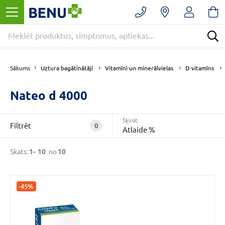
Filtrēt
Noņemt
filtrus
Kategorijas
Uztura bagātinātāji
Vitamīni un minerālvielas
D vitamīns
Sākums
Nateo d 4000
E
-
APTIEKA
Šķirot:
(10)
Filtrēt
0
Atlaide %
Uztura
bagātinātāji
Skats:
1-
10
no
10
(10)
D
vitamīns
(9)
-45%
VAIRĀK