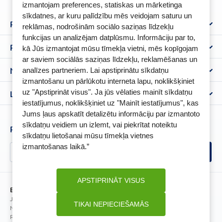
izmantojam preferences, statiskas un mārketinga
sīkdatnes, ar kuru palīdzību mēs veidojam saturu un
Par mums
reklāmas, nodrošinām sociālo saziņas līdzekļu
funkcijas un analizējam datplūsmu. Informāciju par to,
Par BENU
Palīdzība un informācija
kā Jūs izmantojat mūsu tīmekļa vietni, mēs kopīgojam
Benu Blogs
ar saviem sociālās saziņas līdzekļu, reklamēšanas un
BENU Aptieka kontakti
Noteikumi
analīzes partneriem. Lai apstiprinātu sīkdatņu
Aptiekas
izmantošanu un pārlūkotu interneta lapu, noklikšķiniet
Piegāde
Lietošanas noteikumi
uz "Apstiprināt visus". Ja jūs vēlaties mainīt sīkdatņu
Lojalitātes programma
Biežāk uzdotie jautājumi
iestatījumus, noklikšķiniet uz "Mainīt iestatījumus", kas
Atteikuma tiesību veidlapa
Kā iepirkties
Jums ļaus apskatīt detalizētu informāciju par izmantoto
BENU karte
Privātuma politika
sīkdatņu veidiem un izlemt, vai piekrītat noteiktu
Senioru priekšrocības
Piesakies un esi pirmais, kas uzzina BENU jaunumus!
Sīkfailu politika
sīkdatņu lietošanai mūsu tīmekļa vietnes
Īpašās priekšrocības
izmantošanas laikā.”
Videonovērošanas politika
BENU lietotne
BENU lojalitātes programmas noteikumi
APSTIPRINĀT VISUS
BENU Aptieka Latvija, SIA
Juridiskā adrese / Faktiskā adrese:
TIKAI NEPIECIEŠAMĀS
Noliktavu iela 5, Dreiliņi, Stopiņu novads, LV-2130
Reģistrācijas Nr.: 40003252167