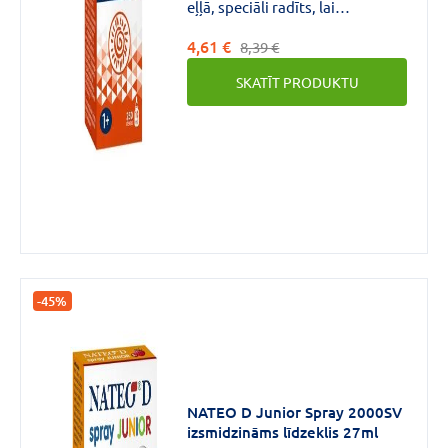
eļļā, speciāli radīts, lai
nodrošinātu nepieciešamā D
4,61 €
vitamīna daudzuma
8,39 €
uzņemšanu.Pudelīte ar pipeti
SKATĪT PRODUKTU
precīzai dozēšanai un ērtībai.
Imunitātei, kaulu un zobu
veselībai.Košļājams D vitamīns
ikdienas lietošanai!
-45%
NATEO D Junior Spray 2000SV
izsmidzināms līdzeklis 27ml