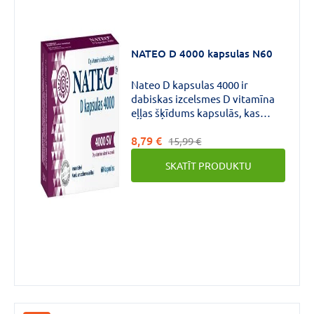
Pilieni
(3)
Aerosols
(1)
NATEO D 4000 kapsulas N60
VAIRĀK
Nateo D kapsulas 4000 ir
dabiskas izcelsmes D vitamīna
eļļas šķīdums kapsulās, kas
Aktīvās
speciāli radītas, lai nodrošinātu
vielas
8,79 €
nepieciešamā D vitamīna
15,99 €
daudzuma uzņemšanu
stiprums
SKATĪT PRODUKTU
pieaugušajiem tikai ar 1 kapsulu
dienā. Imunitātei, kaulu un
zobu veselībai.Košļājams D
vitamīns ikdienas lietošanai!
2000IU
(2)
4000SV
(2)
10
MCG
(1)
VAIRĀK