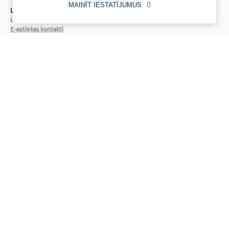
MAINĪT IESTATĪJUMUS
Licence
Licences numurs:
A00010
E-aptiekas kontakti
Aptiekas vadītāja:
Sertificēta farmaceite: Jeļena Gončarova
Reģistrācijas Nr.: F-0834
Sertifikāta Nr.: 092.2020
Zāļu valsts aģentūra
Veselības inspekcija
www.zva.gov.lv
www.vi.gov.lv
Jersikas iela 15, Rīga
Klijānu iela 7, Rīga
Tālr: 67 078 424
Tālr: 67081600
E-pasts: info@zva.gov.lv
E-pasts: vi@vi.gov.lv