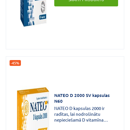
vitamīns un cinks – veicina
normālu imūnsistēmas darbību,
sniedzot trīskāršu aizsardzību.
-45%
NATEO D 2000 SV kapsulas
N60
NATEO D kapsulas 2000 ir
radītas, lai nodrošinātu
nepieciešamā D vitamīna
daudzuma uzņemšanu.D