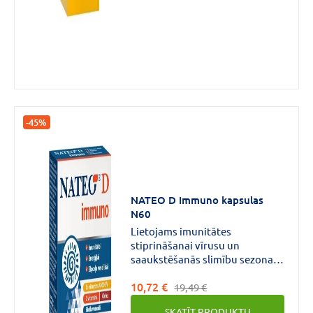
Imunitātei, kaulu un zobu
veselībai.
-45%
NATEO D Immuno kapsulas
N60
Lietojams imunitātes
stiprināšanai vīrusu un
saaukstēšanās slimību sezonas
laikā, kā arī cilvēkiem
10,72 €
atveseļošanās periodā.Trīs
19,49 €
sastāvdaļas – D vitamīns, C
SKATĪT PRODUKTU