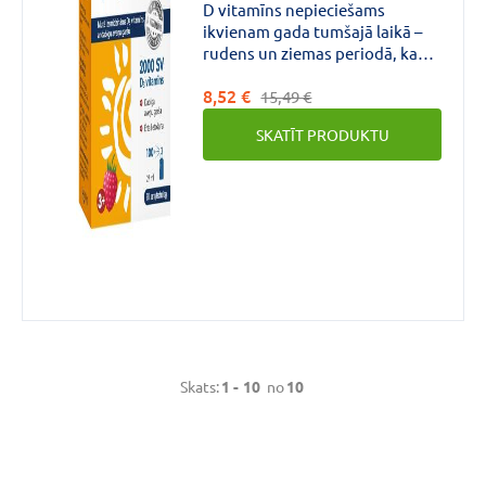
D vitamīns nepieciešams
ikvienam gada tumšajā laikā –
rudens un ziemas periodā, kad
ir īsākas dienas un mazāk saules
8,52 €
gaismas.Īpaši ieteicams
15,49 €
bērniem un pusaudžiem:
SKATĪT PRODUKTU
straujas augšanas periodā; kuri
daudz laika pavada telpās; kuri
sauļojoties lieto saules
aizsargkrēmus.
Skats:
1 -
10
no
10