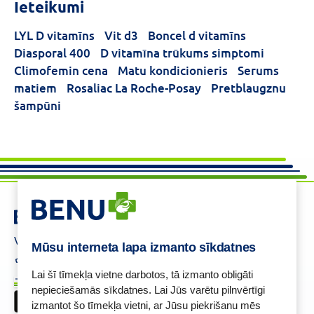
Ieteikumi
LYL D vitamīns
Vit d3
Boncel d vitamīns
Diasporal 400
D vitamīna trūkums simptomi
Climofemin cena
Matu kondicionieris
Serums
matiem
Rosaliac La Roche-Posay
Pretblaugznu
šampūni
Vajadzīga palīdzība ?
Mūsu interneta lapa izmanto sīkdatnes
+37125621621
eaptieka@benu.lv
I-V 9.00–17.00
Lai šī tīmekļa vietne darbotos, tā izmanto obligāti
BENU karte
nepieciešamās sīkdatnes. Lai Jūs varētu pilnvērtīgi
izmantot šo tīmekļa vietni, ar Jūsu piekrišanu mēs