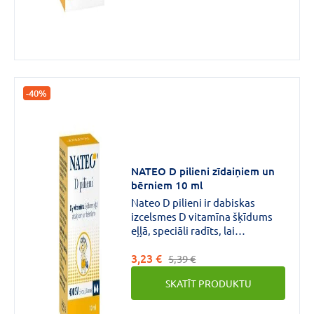
-40%
NATEO D pilieni zīdaiņiem un
bērniem 10 ml
Nateo D pilieni ir dabiskas
izcelsmes D vitamīna šķīdums
eļļā, speciāli radīts, lai
nodrošinātu nepieciešamā D
3,23 €
vitamīna daudzuma uzņemšanu
5,39 €
zīdaiņiem un maziem
SKATĪT PRODUKTU
bērniem.Pudelīte ar pipeti
precīzai dozēšanai un ērtībai.