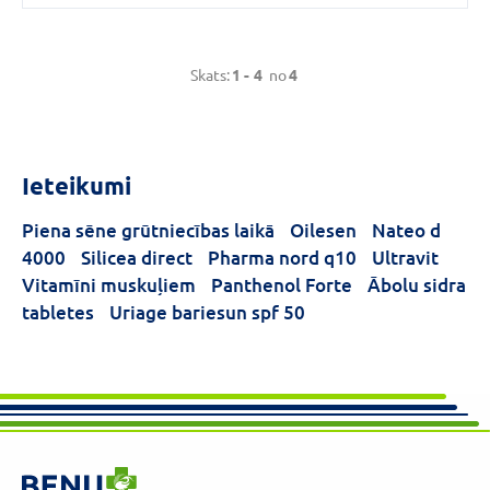
Skats:
1 -
4
no
4
Ieteikumi
Piena sēne grūtniecības laikā
Oilesen
Nateo d
4000
Silicea direct
Pharma nord q10
Ultravit
Vitamīni muskuļiem
Panthenol Forte
Ābolu sidra
tabletes
Uriage bariesun spf 50