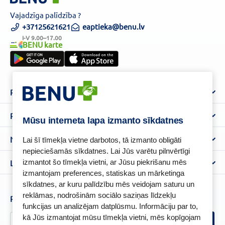
Vajadzīga palīdzība ?
+37125621621
eaptieka@benu.lv
I-V 9.00–17.00
BENU karte
Par mums
Par BENU
Palīdzība un informācija
Mūsu interneta lapa izmanto sīkdatnes
Benu Blogs
BENU Aptieka kontakti
Noteikumi
Lai šī tīmekļa vietne darbotos, tā izmanto obligāti
Aptiekas
Piegāde
nepieciešamās sīkdatnes. Lai Jūs varētu pilnvērtīgi
Lietošanas noteikumi
izmantot šo tīmekļa vietni, ar Jūsu piekrišanu mēs
Lojalitātes programma
Biežāk uzdotie jautājumi
izmantojam preferences, statiskas un mārketinga
Atteikuma tiesību veidlapa
Kā iepirkties
BENU karte
sīkdatnes, ar kuru palīdzību mēs veidojam saturu un
Privātuma politika
reklāmas, nodrošinām sociālo saziņas līdzekļu
Senioru priekšrocības
Piesakies un esi pirmais, kas uzzina BENU jaunumus!
Sīkfailu politika
funkcijas un analizējam datplūsmu. Informāciju par to,
Īpašās priekšrocības
kā Jūs izmantojat mūsu tīmekļa vietni, mēs kopīgojam
Videonovērošanas politika