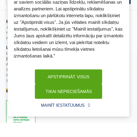
BENU lietotne
ar saviem sociālās saziņas līdzekļu, reklamēšanas un
analīzes partneriem. Lai apstiprinātu sīkdatņu
BENU lojalitātes programmas noteikumi
izmantošanu un pārlūkotu interneta lapu, noklikšķiniet
BENU Aptieka Latvija, SIA
uz "Apstiprināt visus". Ja jūs vēlaties mainīt sīkdatņu
Juridiskā adrese / Faktiskā adrese:
iestatījumus, noklikšķiniet uz "Mainīt iestatījumus", kas
Noliktavu iela 5, Dreiliņi, Stopiņu novads, LV-2130
Jums ļaus apskatīt detalizētu informāciju par izmantoto
Reģistrācijas Nr.: 40003252167
sīkdatņu veidiem un izlemt, vai piekrītat noteiktu
Licence
sīkdatņu lietošanai mūsu tīmekļa vietnes
Licences numurs:
A00010
izmantošanas laikā.”
E-aptiekas kontakti
Aptiekas vadītāja:
Sertificēta farmaceite: Jeļena Gončarova
Reģistrācijas Nr.: F-0834
APSTIPRINĀT VISUS
Sertifikāta Nr.: 092.2020
TIKAI NEPIECIEŠAMĀS
MAINĪT IESTATĪJUMUS
Zāļu valsts aģentūra
Veselības inspekcija