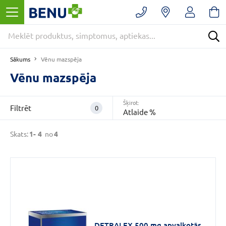
Filtrēt
Noņemt
filtrus
Kategorijas
Sākums
Vēnu mazspēja
Bezrecepšu
medikamenti
Vēnu mazspēja
(4)
E
Šķirot:
Filtrēt
0
-
Atlaide %
APTIEKA
(4)
Skats:
1-
4
no
4
Sirds
un
asinsrite
(4)
VAIRĀK
DETRALEX 500 mg apvalkotās