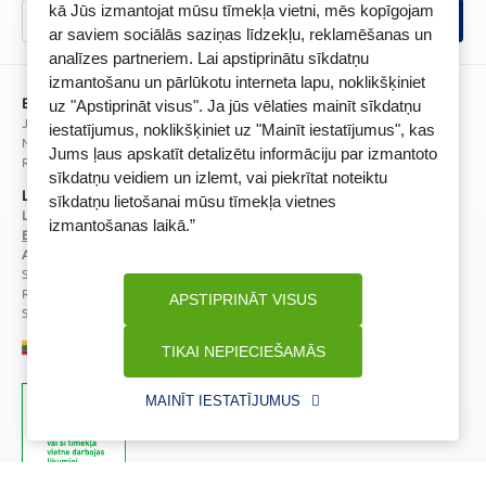
Īpašās priekšrocības
kā Jūs izmantojat mūsu tīmekļa vietni, mēs kopīgojam
Videonovērošanas politika
BENU lietotne
ar saviem sociālās saziņas līdzekļu, reklamēšanas un
analīzes partneriem. Lai apstiprinātu sīkdatņu
BENU lojalitātes programmas noteikumi
izmantošanu un pārlūkotu interneta lapu, noklikšķiniet
BENU Aptieka Latvija, SIA
uz "Apstiprināt visus". Ja jūs vēlaties mainīt sīkdatņu
Juridiskā adrese / Faktiskā adrese:
iestatījumus, noklikšķiniet uz "Mainīt iestatījumus", kas
Noliktavu iela 5, Dreiliņi, Stopiņu novads, LV-2130
Jums ļaus apskatīt detalizētu informāciju par izmantoto
Reģistrācijas Nr.: 40003252167
sīkdatņu veidiem un izlemt, vai piekrītat noteiktu
Licence
sīkdatņu lietošanai mūsu tīmekļa vietnes
Licences numurs:
A00010
izmantošanas laikā.”
E-aptiekas kontakti
Aptiekas vadītāja:
Sertificēta farmaceite: Jeļena Gončarova
Reģistrācijas Nr.: F-0834
APSTIPRINĀT VISUS
Sertifikāta Nr.: 092.2020
TIKAI NEPIECIEŠAMĀS
MAINĪT IESTATĪJUMUS