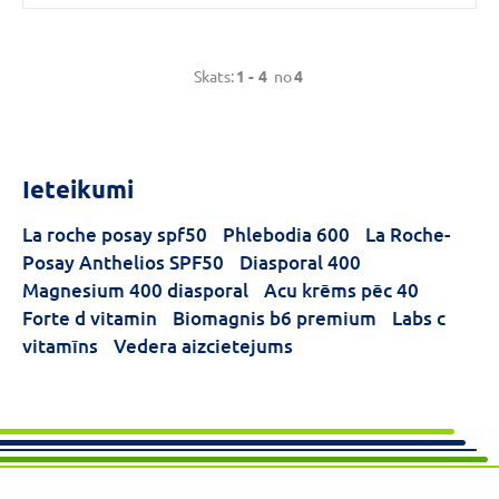
Skats:
1 -
4
no
4
Ieteikumi
La roche posay spf50
Phlebodia 600
La Roche-
Posay Anthelios SPF50
Diasporal 400
Magnesium 400 diasporal
Acu krēms pēc 40
Forte d vitamin
Biomagnis b6 premium
Labs c
vitamīns
Vedera aizcietejums