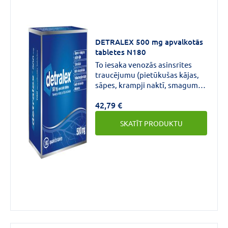
DETRALEX 500 mg apvalkotās
tabletes N180
To iesaka venozās asinsrites
traucējumu (pietūkušas kājas,
sāpes, krampji naktī, smaguma
sajūta kājās, trofikas
42,79 €
traucējumi) gadījumā un
hemoroīdu izraisītu simptomu
SKATĪT PRODUKTU
ārstēšanai.