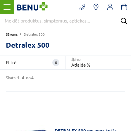
Filtrēt
Noņemt
filtrus
Kategorijas
Sākums
Detralex 500
Bezrecepšu
medikamenti
Detralex 500
(4)
E
Šķirot:
Filtrēt
0
-
Atlaide %
APTIEKA
(4)
Skats:
1-
4
no
4
Sirds
un
asinsrite
(4)
VAIRĀK
DETRALEX 500 mg apvalkotās