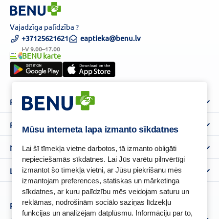
Vajadzīga palīdzība ?
+37125621621
eaptieka@benu.lv
I-V 9.00–17.00
BENU karte
Par mums
Par BENU
Palīdzība un informācija
Mūsu interneta lapa izmanto sīkdatnes
Benu Blogs
BENU Aptieka kontakti
Noteikumi
Lai šī tīmekļa vietne darbotos, tā izmanto obligāti
Aptiekas
Piegāde
nepieciešamās sīkdatnes. Lai Jūs varētu pilnvērtīgi
Lietošanas noteikumi
izmantot šo tīmekļa vietni, ar Jūsu piekrišanu mēs
Lojalitātes programma
Biežāk uzdotie jautājumi
izmantojam preferences, statiskas un mārketinga
Atteikuma tiesību veidlapa
Kā iepirkties
BENU karte
sīkdatnes, ar kuru palīdzību mēs veidojam saturu un
Privātuma politika
reklāmas, nodrošinām sociālo saziņas līdzekļu
Senioru priekšrocības
Piesakies un esi pirmais, kas uzzina BENU jaunumus!
Sīkfailu politika
funkcijas un analizējam datplūsmu. Informāciju par to,