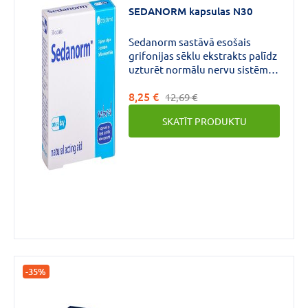
SEDANORM kapsulas N30
Sedanorm sastāvā esošais
CENA
grifonijas sēklu ekstrakts palīdz
uzturēt normālu nervu sistēmas
€
€
līdz
un smadzeņu darbību.
8,25 €
12,69 €
SKATĪT PRODUKTU
Zīmols
SEDANORM
(2)
-35%
Forma
Aerosols
(1)