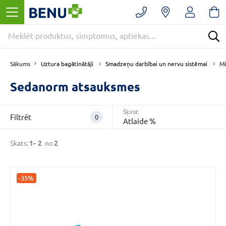
Filtrēt
Noņemt
filtrus
Kategorijas
E
Uztura bagātinātāji
Smadzeņu darbībai un nervu sistēmai
Mi
Sākums
-
APTIEKA
Sedanorm atsauksmes
(2)
Miegam
Šķirot:
Filtrēt
0
un
Atlaide %
nervu
sistēmai
(2)
Skats:
1-
2
no
2
Smadzeņu
darbībai
un
-35%
nervu
sistēmai
(2)
VAIRĀK