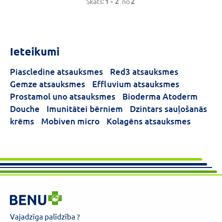
Skats:
1 -
2
no
2
Ieteikumi
Piascledine atsauksmes
Red3 atsauksmes
Gemze atsauksmes
Effluvium atsauksmes
Prostamol uno atsauksmes
Bioderma Atoderm
Douche
Imunitātei bērniem
Dzintars sauļošanās
krēms
Mobiven micro
Kolagēns atsauksmes
Vajadzīga palīdzība ?