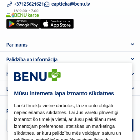
+37125621621
eaptieka@benu.lv
I-V 9.00–17.00
BENU karte
Par mums
Par BENU
Palīdzība un informācija
Benu Blogs
BENU Aptieka kontakti
Noteikumi
Aptiekas
Piegāde
Lietošanas noteikumi
Lojalitātes programma
Biežāk uzdotie jautājumi
Mūsu interneta lapa izmanto sīkdatnes
Atteikuma tiesību veidlapa
Kā iepirkties
BENU karte
Privātuma politika
Lai šī tīmekļa vietne darbotos, tā izmanto obligāti
Senioru priekšrocības
Piesakies un esi pirmais, kas uzzina BENU jaunumus!
nepieciešamās sīkdatnes. Lai Jūs varētu pilnvērtīgi
Sīkfailu politika
izmantot šo tīmekļa vietni, ar Jūsu piekrišanu mēs
Īpašās priekšrocības
Videonovērošanas politika
izmantojam preferences, statiskas un mārketinga
BENU lietotne
sīkdatnes, ar kuru palīdzību mēs veidojam saturu un
BENU lojalitātes programmas noteikumi
reklāmas, nodrošinām sociālo saziņas līdzekļu