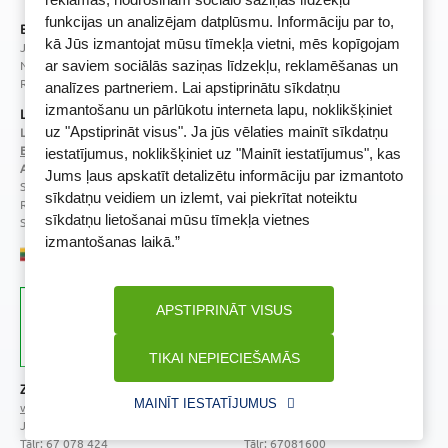
funkcijas un analizējam datplūsmu. Informāciju par to,
BENU Aptieka Latvija, SIA
kā Jūs izmantojat mūsu tīmekļa vietni, mēs kopīgojam
Juridiskā adrese / Faktiskā adrese:
Noliktavu iela 5, Dreiliņi, Stopiņu novads, LV-2130
ar saviem sociālās saziņas līdzekļu, reklamēšanas un
Reģistrācijas Nr.: 40003252167
analīzes partneriem. Lai apstiprinātu sīkdatņu
izmantošanu un pārlūkotu interneta lapu, noklikšķiniet
Licence
uz "Apstiprināt visus". Ja jūs vēlaties mainīt sīkdatņu
Licences numurs:
A00010
E-aptiekas kontakti
iestatījumus, noklikšķiniet uz "Mainīt iestatījumus", kas
Aptiekas vadītāja:
Jums ļaus apskatīt detalizētu informāciju par izmantoto
Sertificēta farmaceite: Jeļena Gončarova
sīkdatņu veidiem un izlemt, vai piekrītat noteiktu
Reģistrācijas Nr.: F-0834
sīkdatņu lietošanai mūsu tīmekļa vietnes
Sertifikāta Nr.: 092.2020
izmantošanas laikā.”
APSTIPRINĀT VISUS
TIKAI NEPIECIEŠAMĀS
Zāļu valsts aģentūra
Veselības inspekcija
MAINĪT IESTATĪJUMUS
www.zva.gov.lv
www.vi.gov.lv
Jersikas iela 15, Rīga
Klijānu iela 7, Rīga
Tālr: 67 078 424
Tālr: 67081600