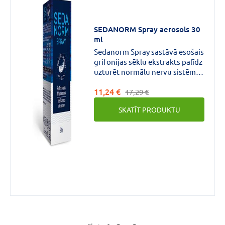
Kapsulas
(1)
SEDANORM Spray aerosols 30
ml
Sedanorm Spray sastāvā esošais
grifonijas sēklu ekstrakts palīdz
uzturēt normālu nervu sistēmas
darbību.Pasifloras ekstrakts
11,24 €
darbojas nomierinoši, palīdzot
17,29 €
uzturēt psihisko relaksāciju.
SKATĪT PRODUKTU