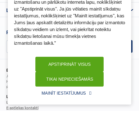
izmantošanu un pārlūkotu interneta lapu, noklikšķiniet
Piegāde
Lietošanas noteikumi
uz "Apstiprināt visus". Ja jūs vēlaties mainīt sīkdatņu
Lojalitātes programma
Biežāk uzdotie jautājumi
iestatījumus, noklikšķiniet uz "Mainīt iestatījumus", kas
Atteikuma tiesību veidlapa
Kā iepirkties
Jums ļaus apskatīt detalizētu informāciju par izmantoto
BENU karte
Privātuma politika
sīkdatņu veidiem un izlemt, vai piekrītat noteiktu
Senioru priekšrocības
Piesakies un esi pirmais, kas uzzina BENU jaunumus!
Sīkfailu politika
sīkdatņu lietošanai mūsu tīmekļa vietnes
Īpašās priekšrocības
izmantošanas laikā.”
Videonovērošanas politika
BENU lietotne
BENU lojalitātes programmas noteikumi
APSTIPRINĀT VISUS
BENU Aptieka Latvija, SIA
Juridiskā adrese / Faktiskā adrese:
TIKAI NEPIECIEŠAMĀS
Noliktavu iela 5, Dreiliņi, Stopiņu novads, LV-2130
Reģistrācijas Nr.: 40003252167
MAINĪT IESTATĪJUMUS
Licence
Licences numurs:
A00010
E-aptiekas kontakti
Aptiekas vadītāja:
Sertificēta farmaceite: Jeļena Gončarova
Reģistrācijas Nr.: F-0834
Sertifikāta Nr.: 092.2020