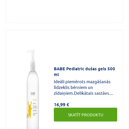
BABE Pediatric dušas gels 500
ml
Ideāli piemērots mazgāšanās
līdzeklis bērniem un
zīdaiņiem.Delikātais sastāvs
uztur ādas dabīgo mitruma
16,99 €
līmeni un aizsargā
ādu.Nekairina acis.Mīkstinošs.
SKATĪT PRODUKTU
Nomierinošs.