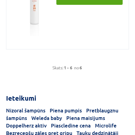
sastāvdaļām.
Skats:
1 -
6
no
6
Ieteikumi
Nizoral šampūns
Piena pumpis
Pretblaugznu
šampūns
Weleda baby
Piena maisījums
Doppelherz aktiv
Piascledine cena
Microlife
Bezrecepšu zāles pret gripu
Tauku dedzinātāji