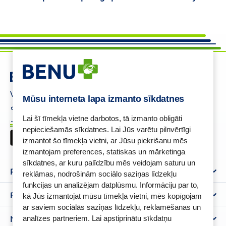
Vajadzīga palīdzība ?
Mūsu interneta lapa izmanto sīkdatnes
+37125621621
eaptieka@benu.lv
I-V 9.00–17.00
Lai šī tīmekļa vietne darbotos, tā izmanto obligāti
BENU karte
nepieciešamās sīkdatnes. Lai Jūs varētu pilnvērtīgi
izmantot šo tīmekļa vietni, ar Jūsu piekrišanu mēs
izmantojam preferences, statiskas un mārketinga
sīkdatnes, ar kuru palīdzību mēs veidojam saturu un
Par mums
reklāmas, nodrošinām sociālo saziņas līdzekļu
funkcijas un analizējam datplūsmu. Informāciju par to,
Par BENU
Palīdzība un informācija
kā Jūs izmantojat mūsu tīmekļa vietni, mēs kopīgojam
Benu Blogs
ar saviem sociālās saziņas līdzekļu, reklamēšanas un
BENU Aptieka kontakti
Noteikumi
analīzes partneriem. Lai apstiprinātu sīkdatņu
Aptiekas