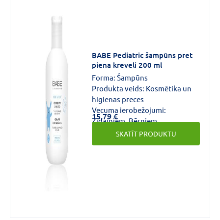
Forma
Šampūns
(2)
Aerosols
(1)
Dušas
BABE Pediatric šampūns pret
želeja
(1)
piena kreveli 200 ml
Forma:
Šampūns
VAIRĀK
Produkta veids:
Kosmētika un
higiēnas preces
Vecuma ierobežojumi:
15,79 €
Zīdaiņiem, Bērniem
Aktīvās
SKATĪT PRODUKTU
vielas
stiprums
SPF50+
(1)