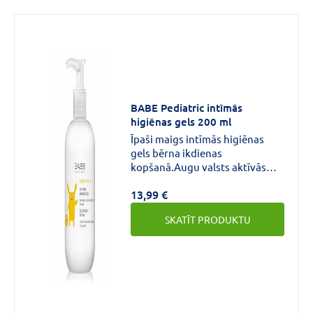
BABE Pediatric intīmās
higiēnas gels 200 ml
Īpaši maigs intīmās higiēnas
gels bērna ikdienas
kopšanā.Augu valsts aktīvās
sastāvdaļas nomierina
13,99 €
sakairinātu ādu nesausinot
gļotādu.Var lietot profilaktiski
SKATĪT PRODUKTU
autiņu dermatīta, piena sēnes
u.c.kairinājumu gadījumos.