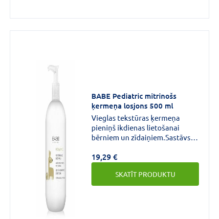
BABE Pediatric mitrinošs
ķermeņa losjons 500 ml
Vieglas tekstūras ķermeņa
pieniņš ikdienas lietošanai
bērniem un zīdaiņiem.Sastāvs
palīdz saglabāt un nostiprināt
19,29 €
ādas dabīgās
aizsargspējas.Mitrina,
SKATĪT PRODUKTU
nomierina, mīkstina ādu.