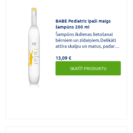
VAIRĀK
BABE Pediatric īpaši maigs
šampūns 200 ml
CENA
Šampūns ikdienas lietošanai
bērniem un zīdaiņiem.Delikāti
attīra skalpu un matus, padarot
€
€
līdz
tos mīkstus un spīdīgus.Nekož
13,09 €
acīs.
SKATĪT PRODUKTU
Zīmols
BABE
(6)