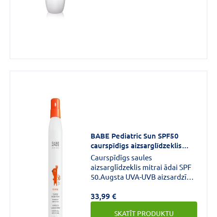
BABE Pediatric Sun SPF50
caurspīdīgs aizsarglīdzeklis
mitrai ādai 200ml
Caurspīdīgs saules
aizsarglīdzeklis mitrai ādai SPF
50.Augsta UVA-UVB aizsardzība
bērniem, iegli uzklāt, acumirklī
33,99 €
iesūcas, pat mitrā ādā.Neatstāj
baltus nospiedumus.Bagātināts
SKATĪT PRODUKTU
ar ādu nomierinošām aktīvajām