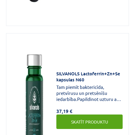
SILVANOLS Lactoferrin+Zn+Se
kapsulas N60
Tam piemīt baktericīda,
pretvīrusu un pretsēnīšu
iedarbība.Papildinot uzturu ar
laktoferīnu, cinku un selēnu
37,19 €
vīrusu sezonā, tas būs vērtīgs
ieguvums Tavai imunitātei.
SKATĪT PRODUKTU