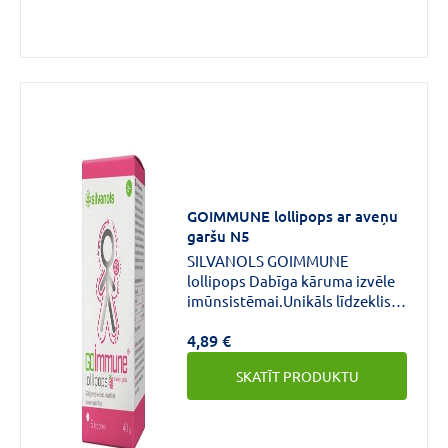
GOIMMUNE lollipops ar aveņu
garšu N5
SILVANOLS GOIMMUNE
lollipops Dabīga kāruma izvēle
imūnsistēmai.Unikāls līdzeklis
imunitātei, kura sastāvā ir
4,89 €
plūškoka ekstrakts, C vitamīns
un cinks, paredzēts lietošanai
SKATĪT PRODUKTU
jau no 2 gadu vecuma.