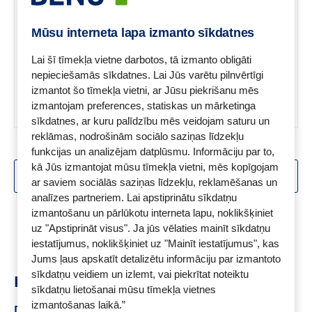
SKATĪT PRODUKTU
imūnsistēmu.Pau D’Arco būs
lielisks papildinājums Tavam
Mūsu interneta lapa izmanto sīkdatnes
uzturam, gan ikdienā, gan
vīrusu laikā, uzlabojot Tava
Lai šī tīmekļa vietne darbotos, tā izmanto obligāti
organisma aizsargspējas, un
nepieciešamās sīkdatnes. Lai Jūs varētu pilnvērtīgi
paaugstinot tā pretestību pret
izmantot šo tīmekļa vietni, ar Jūsu piekrišanu mēs
apkārtējās vides kaitīgo
izmantojam preferences, statiskas un mārketinga
ietekmi.
sīkdatnes, ar kuru palīdzību mēs veidojam saturu un
reklāmas, nodrošinām sociālo saziņas līdzekļu
funkcijas un analizējam datplūsmu. Informāciju par to,
kā Jūs izmantojat mūsu tīmekļa vietni, mēs kopīgojam
SKATĪT VAIRĀK
ar saviem sociālās saziņas līdzekļu, reklamēšanas un
analīzes partneriem. Lai apstiprinātu sīkdatņu
Skats:
1 -
18
no
204
izmantošanu un pārlūkotu interneta lapu, noklikšķiniet
uz "Apstiprināt visus". Ja jūs vēlaties mainīt sīkdatņu
iestatījumus, noklikšķiniet uz "Mainīt iestatījumus", kas
Jums ļaus apskatīt detalizētu informāciju par izmantoto
sīkdatņu veidiem un izlemt, vai piekrītat noteiktu
Ieteikumi
sīkdatņu lietošanai mūsu tīmekļa vietnes
izmantošanas laikā.”
Dzelzs preperāti
Labākie dzelzs preparāti