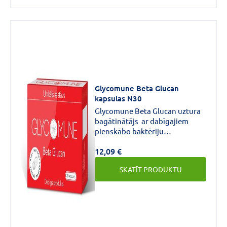
Glycomune Beta Glucan
kapsulas N30
Glycomune Beta Glucan uztura
bagātinātājs ar dabīgajiem
pienskābo baktēriju
glikopeptīdiem, beta glikānu no
12,09 €
dabīgiem Šitakē sēņu (Lentinula
edodes) 1.3/1.6
SKATĪT PRODUKTU
glikopolisaharīdiem un
acidofīlajām baktērijām.