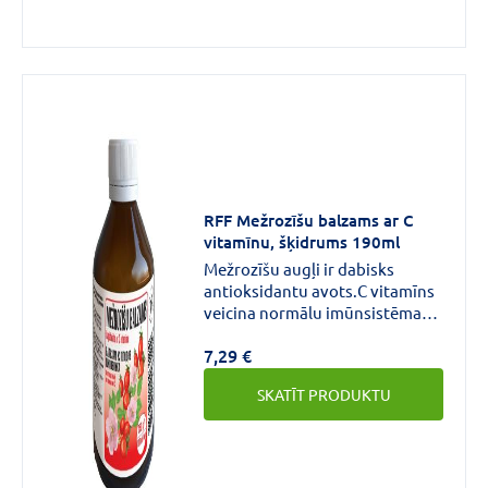
RFF Mežrozīšu balzams ar C
vitamīnu, šķidrums 190ml
Mežrozīšu augļi ir dabisks
antioksidantu avots.C vitamīns
veicina normālu imūnsistēmas
darbību.
7,29 €
SKATĪT PRODUKTU