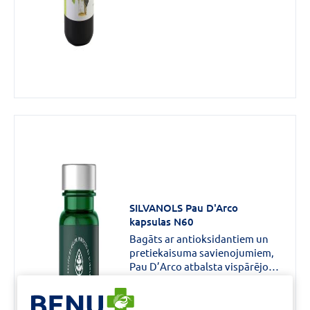
SILVANOLS Pau D'Arco
kapsulas N60
Bagāts ar antioksidantiem un
pretiekaisuma savienojumiem,
Pau D’Arco atbalsta vispārējo
labsajūtu, apkarojot oksidatīvo
22,99 €
stresu, veicinot locītavu
veselību kā arī stiprinot