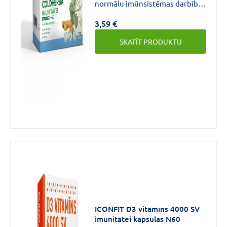
normālu imūnsistēmas darbību.
Ārstnieciskā kumelīte, liepziedi
3,59 €
un mārsils var palīdzēt uzturēt
normālu augšējo elpceļu
SKATĪT PRODUKTU
darbību.
ICONFIT D3 vitamīns 4000 SV
imunitātei kapsulas N60