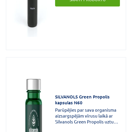
procesus.Restartē savu
organismu!
SILVANOLS Green Propolis
kapsulas N60
Parūpējies par sava organisma
aizsargspējām vīrusu laikā ar
Silvanols Green Propolis uztura
bagātinātāju!Zaļais propoliss ir