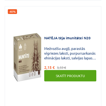
-40%
NATĒJA tēja imunitātei N20
Mežrozīšu augļi, parastās
vīgriezes laksti, purpursarkanās
ehinācijas laksti, salvijas lapas
var palīdzēt uzturēt normālu
2,15 €
elpošanas ceļu darbību.
3,59 €
Purpursarkanās ehinācijas
SKATĪT PRODUKTU
laksti, plūškoka ziedi un
mežrozīšu augļi var palīdzēt
uzturēt normālu imūnsistēmas
darbību.