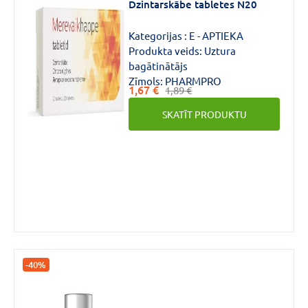
Dzintarskābe tabletes N20
Kategorijas :
E - APTIEKA
Produkta veids:
Uztura
bagātinātājs
Zīmols:
PHARMPRO
1,67 €
1,89 €
SKATĪT PRODUKTU
-40%