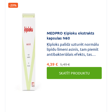
-20%
MEDPRO Ķiploku ekstrakts
kapsulas N60
Ķiploks palīdz uzturēt normālu
lipīdu līmeni asinīs, tam piemīt
antibakteriālais efekts, tas
stiprina imūnsistēmu.Līdzeklim
4,39 €
nepiemīt ķiplokiem raksturīgā
5,49 €
smarža.
SKATĪT PRODUKTU