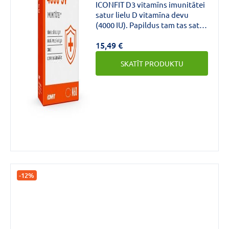
ICONFIT D3 vitamīns imunitātei
satur lielu D vitamīna devu
(4000 IU). Papildus tam tas satur
arī vīnogu kauliņu eļļu, rūgtā
15,49 €
apelsīna eļļu un cinku. Ražots,
izmantojot tikai augstākās
SKATĪT PRODUKTU
kvalitātes eļļas kapsulas.
-12%