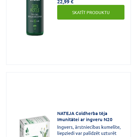
22,99 €
bišu radīts produkts, kam
piemīt pretvīrusu un
SKATĪT PRODUKTU
antibakteriāla iedarbība.
NATEJA Coldherba tēja
Imunitātei ar ingveru N20
Ingvers, ārstniecības kumelīte,
liepziedi var palīdzēt uzturēt