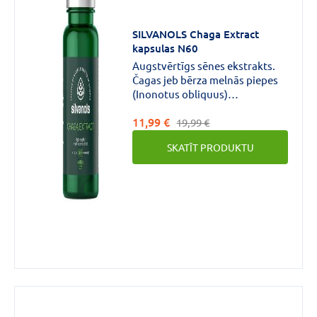
SILVANOLS Chaga Extract
kapsulas N60
Augstvērtīgs sēnes ekstrakts.
Čagas jeb bērza melnās piepes
(Inonotus obliquus)
augļķermeņa ekstrakts.
11,99 €
19,99 €
SKATĪT PRODUKTU