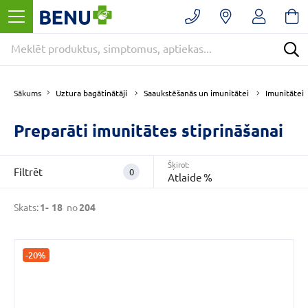
Filtrēt
Noņemt
filtrus
Kategorijas
Uztura bagātinātāji
Saaukstēšanās un imunitātei
Imunitātei
Sākums
Preparāti imunitātes stiprināšanai
E
-
APTIEKA
Šķirot:
(204)
Filtrēt
0
Atlaide %
Uztura
bagātinātāji
Skats:
1-
18
no
204
(201)
Saaukstēšanās
un
-20%
imunitātei
(200)
VAIRĀK