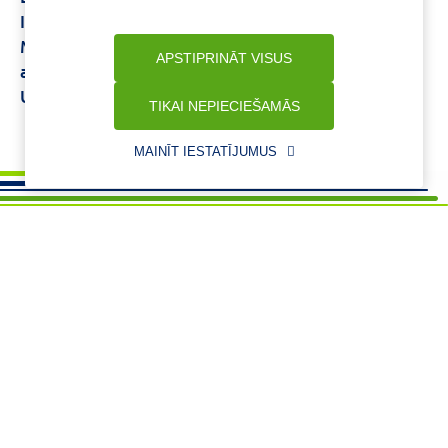
Imunitātei
Produkti imunitātes stiprināšanai
Magnija preparāti
Liftactiv Supreme
EUCERIN
APSTIPRINĀT VISUS
aquaphore
Lakme Bio Argan
Detralex tabletes
Uztura bagātinātāji imunitātei
TIKAI NEPIECIEŠAMĀS
MAINĪT IESTATĪJUMUS
Vajadzīga palīdzība ?
+37125621621
eaptieka@benu.lv
I-V 9.00–17.00
BENU karte
Par mums