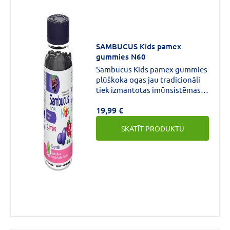
SAMBUCUS Kids pamex
gummies N60
Sambucus Kids pamex gummies
plūškoka ogas jau tradicionāli
tiek izmantotas imūnsistēmas
un augšējo elpceļu
19,99 €
atbalstam.Plūškoks atbalsta
imūno veselību, kā arī palīdz
SKATĪT PRODUKTU
uzturēt elpceļu
veselību.Plūškoka ogas iesaka
lietot, lai dabīgā veidā
atbalstītu bērnu imūno sistēmu,
īpaši ziemas un rudens laikā.