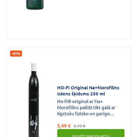
-40%
HO-FI Original Na+hlorofilīns
ūdens šķīdums 250 ml
Ho-fi® original ar Na+
hlorofilīns palīdz tikt galā ar
ilgstošu fizisko un garīgo
nogurumu.Stiprina novājinātu
5,49 €
imunitāti, izvada toksīnus,
9,19 €
atjauno un aktivizē vielmaiņas
SKATĪT PRODUKTU