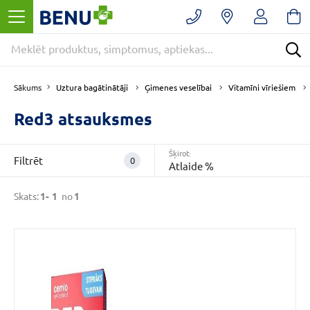
Filtrēt
Noņemt
filtrus
Kategorijas
E
Uztura bagātinātāji
Ģimenes veselībai
Vitamīni vīriešiem
Sākums
-
APTIEKA
Red3 atsauksmes
(1)
Ģimenes
Šķirot:
Filtrēt
0
veselībai
Atlaide %
(1)
Skats:
1-
1
no
1
Uztura
bagātinātāji
(1)
VAIRĀK
CENA