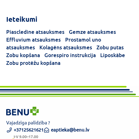
Ieteikumi
Piascledine atsauksmes
Gemze atsauksmes
Effluvium atsauksmes
Prostamol uno
atsauksmes
Kolagēns atsauksmes
Zobu putas
Zobu kopšana
Gorespiro instrukcija
Liposkābe
Zobu protēžu kopšana
Vajadzīga palīdzība ?
+37125621621
eaptieka@benu.lv
I-V 9.00–17.00