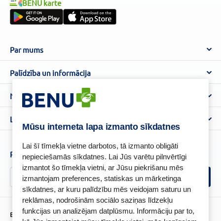
BENU karte
Par mums
Par BENU
Palīdzība un informācija
Benu Blogs
BENU Aptieka kontakti
Noteikumi
Aptiekas
Piegāde
Lietošanas noteikumi
Lojalitātes programma
Biežāk uzdotie jautājumi
Mūsu interneta lapa izmanto sīkdatnes
Atteikuma tiesību veidlapa
Kā iepirkties
BENU karte
Privātuma politika
Lai šī tīmekļa vietne darbotos, tā izmanto obligāti
Senioru priekšrocības
Piesakies un esi pirmais, kas uzzina BENU jaunumus!
nepieciešamās sīkdatnes. Lai Jūs varētu pilnvērtīgi
Sīkfailu politika
izmantot šo tīmekļa vietni, ar Jūsu piekrišanu mēs
Īpašās priekšrocības
Videonovērošanas politika
izmantojam preferences, statiskas un mārketinga
BENU lietotne
sīkdatnes, ar kuru palīdzību mēs veidojam saturu un
BENU lojalitātes programmas noteikumi
reklāmas, nodrošinām sociālo saziņas līdzekļu
funkcijas un analizējam datplūsmu. Informāciju par to,
BENU Aptieka Latvija, SIA