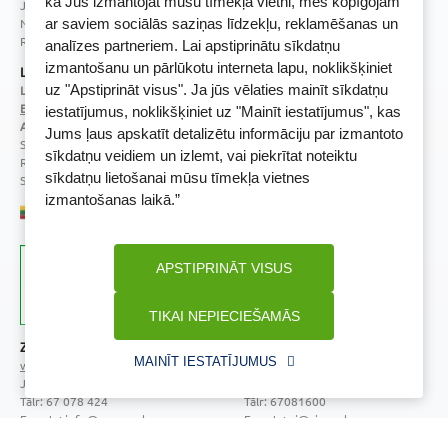
kā Jūs izmantojat mūsu tīmekļa vietni, mēs kopīgojam
Juridiskā adrese / Faktiskā adrese:
Noliktavu iela 5, Dreiliņi, Stopiņu novads, LV-2130
ar saviem sociālās saziņas līdzekļu, reklamēšanas un
Reģistrācijas Nr.: 40003252167
analīzes partneriem. Lai apstiprinātu sīkdatņu
izmantošanu un pārlūkotu interneta lapu, noklikšķiniet
Licence
uz "Apstiprināt visus". Ja jūs vēlaties mainīt sīkdatņu
Licences numurs:
A00010
E-aptiekas kontakti
iestatījumus, noklikšķiniet uz "Mainīt iestatījumus", kas
Aptiekas vadītāja:
Jums ļaus apskatīt detalizētu informāciju par izmantoto
Sertificēta farmaceite: Jeļena Gončarova
sīkdatņu veidiem un izlemt, vai piekrītat noteiktu
Reģistrācijas Nr.: F-0834
sīkdatņu lietošanai mūsu tīmekļa vietnes
Sertifikāta Nr.: 092.2020
izmantošanas laikā.”
APSTIPRINĀT VISUS
TIKAI NEPIECIEŠAMĀS
Zāļu valsts aģentūra
Veselības inspekcija
MAINĪT IESTATĪJUMUS
www.zva.gov.lv
www.vi.gov.lv
Jersikas iela 15, Rīga
Klijānu iela 7, Rīga
Tālr: 67 078 424
Tālr: 67081600
E-pasts: info@zva.gov.lv
E-pasts: vi@vi.gov.lv