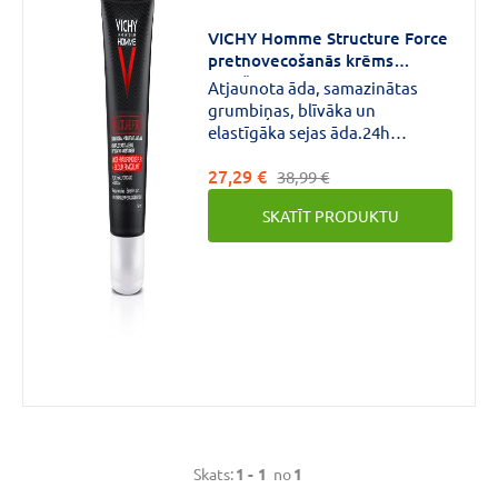
CENA
VICHY Homme Structure Force
pretnovecošanās krēms
€
€
līdz
vīriešiem, 50ml
Atjaunota āda, samazinātas
grumbiņas, blīvāka un
elastīgāka sejas āda.24h
mitrināšana*.
27,29 €
38,99 €
Zīmols
SKATĪT PRODUKTU
VICHY
(1)
Forma
Krēms
(1)
Skats:
1 -
1
no
1