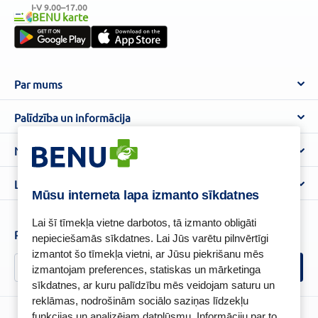
I-V 9.00–17.00
BENU karte
Par mums
Par BENU
Palīdzība un informācija
Benu Blogs
BENU Aptieka kontakti
Noteikumi
Aptiekas
Piegāde
Lietošanas noteikumi
Lojalitātes programma
Biežāk uzdotie jautājumi
Mūsu interneta lapa izmanto sīkdatnes
Atteikuma tiesību veidlapa
Kā iepirkties
BENU karte
Privātuma politika
Lai šī tīmekļa vietne darbotos, tā izmanto obligāti
Senioru priekšrocības
Piesakies un esi pirmais, kas uzzina BENU jaunumus!
nepieciešamās sīkdatnes. Lai Jūs varētu pilnvērtīgi
Sīkfailu politika
izmantot šo tīmekļa vietni, ar Jūsu piekrišanu mēs
Īpašās priekšrocības
Videonovērošanas politika
izmantojam preferences, statiskas un mārketinga
BENU lietotne
sīkdatnes, ar kuru palīdzību mēs veidojam saturu un
BENU lojalitātes programmas noteikumi
reklāmas, nodrošinām sociālo saziņas līdzekļu
funkcijas un analizējam datplūsmu. Informāciju par to,