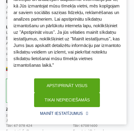
BENU Aptieka Latvija, SIA
kā Jūs izmantojat mūsu tīmekļa vietni, mēs kopīgojam
Juridiskā adrese / Faktiskā adrese:
Noliktavu iela 5, Dreiliņi, Stopiņu novads, LV-2130
ar saviem sociālās saziņas līdzekļu, reklamēšanas un
Reģistrācijas Nr.: 40003252167
analīzes partneriem. Lai apstiprinātu sīkdatņu
izmantošanu un pārlūkotu interneta lapu, noklikšķiniet
Licence
uz "Apstiprināt visus". Ja jūs vēlaties mainīt sīkdatņu
Licences numurs:
A00010
E-aptiekas kontakti
iestatījumus, noklikšķiniet uz "Mainīt iestatījumus", kas
Aptiekas vadītāja:
Jums ļaus apskatīt detalizētu informāciju par izmantoto
Sertificēta farmaceite: Jeļena Gončarova
sīkdatņu veidiem un izlemt, vai piekrītat noteiktu
Reģistrācijas Nr.: F-0834
sīkdatņu lietošanai mūsu tīmekļa vietnes
Sertifikāta Nr.: 092.2020
izmantošanas laikā.”
APSTIPRINĀT VISUS
TIKAI NEPIECIEŠAMĀS
Zāļu valsts aģentūra
Veselības inspekcija
MAINĪT IESTATĪJUMUS
www.zva.gov.lv
www.vi.gov.lv
Jersikas iela 15, Rīga
Klijānu iela 7, Rīga
Tālr: 67 078 424
Tālr: 67081600
E-pasts: info@zva.gov.lv
E-pasts: vi@vi.gov.lv