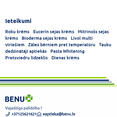
Ieteikumi
Roku krēms
Eucerin sejas krēms
Mitrinošs sejas
krēms
Bioderma sejas krēms
Livol multi
vīriešiem
Zāles bērniem pret temperatūru
Tauku
dedzinātāji aptiekās
Pasta Whitening
Pretsviedru līdzeklis
Dienas krēms
Vajadzīga palīdzība ?
+37125621621
eaptieka@benu.lv