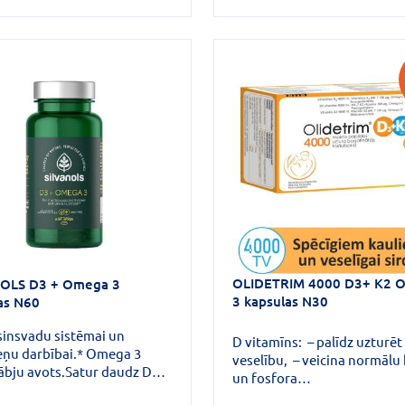
OLIDETRIM 4000 D3+ K2 
NOLS D3 + Omega 3
3 kapsulas N30
as N60
sinsvadu sistēmai un
D vitamīns: – palīdz uzturēt
ņu darbībai.* Omega 3
veselību, – veicina normālu 
ābju avots.Satur daudz D
un fosfora
na.Omega 3 taukskābes EPS
uzsūkšanos/izmantošanu, kā