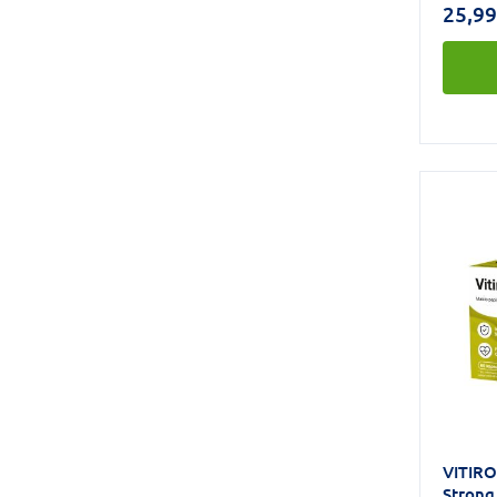
un DHS
25,99
darbīb
katru 
un DHS
VITIR
Strong