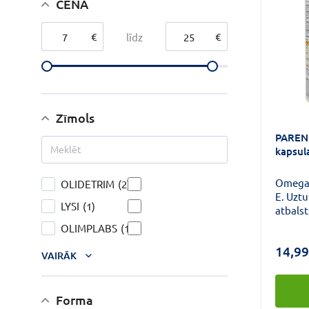
CENA
€
€
līdz
Zīmols
PAREN
kapsul
Omega 3
OLIDETRIM
(2)
E. Uztu
LYSI
(1)
atbals
tauksk
OLIMPLABS
(1)
normāl
14,99
VAIRĀK
Forma