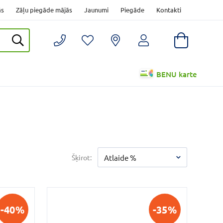
ās
Zāļu piegāde mājās
Jaunumi
Piegāde
Kontakti
BENU karte
Šķirot:
Atlaide %
-40%
-35%