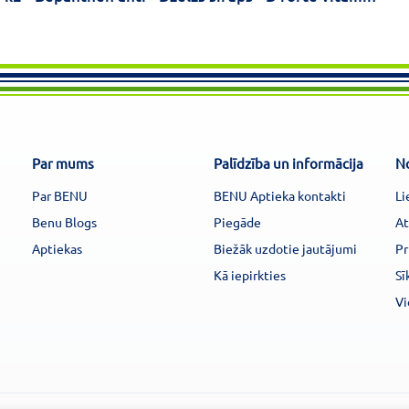
Par mums
Palīdzība un informācija
N
Par BENU
BENU Aptieka kontakti
Li
Benu Blogs
Piegāde
At
Aptiekas
Biežāk uzdotie jautājumi
Pr
Kā iepirkties
Sī
Vi