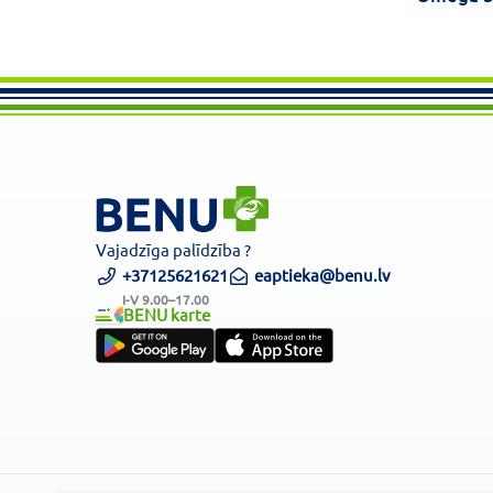
Vajadzīga palīdzība ?
+37125621621
eaptieka@benu.lv
I-V 9.00–17.00
BENU karte