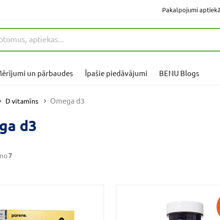
Pakalpojumi aptiek
ērījumi un pārbaudes
Īpašie piedāvājumi
BENU Blogs
Omega d3
D vitamīns
ga d3
no
7