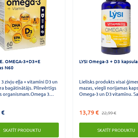
E. OMEGA-3+D3+E
LYSI Omega-3 + D3 kapsul
as N60
 zivju eļļa + vitamīni D3 un
Lielisks produkts visai ģime
ra bagātinātājs. Pilnvērtīgs
mazas, viegli norijamas kaps
ts organismam.Omega 3
Omega-3 un D3 vitamīnu. S
ābes EPA un DHA sekmē
ir D vitamīns, kas veicina n
u sirds darbību.
imūnsistēmas un muskuļu d
 €
13,79 €
un palīdz uzturēt kaulu un 
22,99 €
veselību.
SKATĪT PRODUKTU
SKATĪT PRODUKTU