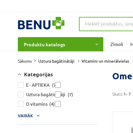
Produktu katalogs
Zīmoli
M
Uztura bagātinātāji
Vitamīni un minerālvielas
Sākums
Ome
Kategorijas
E - APTIEKA
(7)
Skats:
1-
7
Uztura bagātinātāji
(7)
D vitamīns
(4)
VAIRĀK