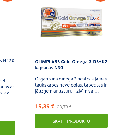
as N120
OLIMPLABS Gold Omega-3 D3+K2
kapsulas N30
Organismā omega 3 neaizstājamās
nei –
taukskābes neveidojas, tāpēc tās ir
ulas ar
jāuzņem ar uzturu – zivīm vai
astāvā
papildus zivju eļļas veidā. Regulāra
ormālu
omega 3 taukskābju lietošana
arbību
15,39 €
23,79 €
uzturā irnepieciešamas vispārējai
zobu
veselībai, normālai un pilnvērtīgai
SKATĪT PRODUKTU
organisma darbībai.