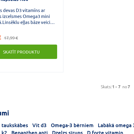
s devas D3 vitamīns ar
s izcelsmes Omega3 mini
.Linsēklu eļļas bāze veicina
 D vitamīna uzsūkšanos un
ejamību.Vitamīns D3 veicina
€
17,99 €
u imūnsistēmas darbību,
uzturēt kaulu un zobu
SKATĪT PRODUKTU
bu, normālu muskuļu
u.
Skats:
1 -
7
no
7
umi
 taukskābes
Vit d3
Omega-3 bērniem
Labākā omega 
 k2
Bepanthen anti
Dzelzs sīrups
D forte vitamin