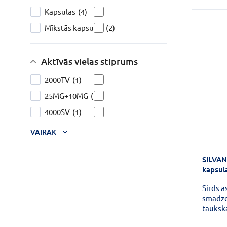
Kapsulas
(4)
Mīkstās kapsulas
(2)
Aktīvās vielas stiprums
2000TV
(1)
25MG+10MG
(1)
4000SV
(1)
VAIRĀK
SILVA
kapsul
Sirds a
smadze
tauksk
vitamī