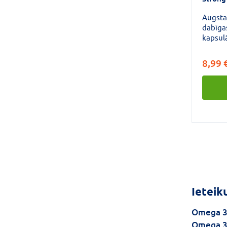
Augsta
dabīga
kapsulā
augstu
biopie
8,99 
normāl
palīdz 
veselī
darbīb
Ieteik
Omega 3
Omega 3