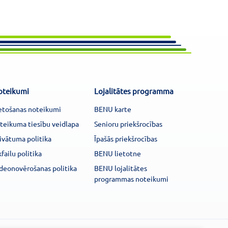
oteikumi
Lojalitātes programma
etošanas noteikumi
BENU karte
teikuma tiesību veidlapa
Senioru priekšrocības
ivātuma politika
Īpašās priekšrocības
kfailu politika
BENU lietotne
deonovērošanas politika
BENU lojalitātes
programmas noteikumi