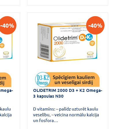
-40%
-40%
Omega-
OLIDETRIM 2000 D3 + K2 Omega-
3 kapsulas N30
 kaulu
D vitamīns: – palīdz uzturēt kaulu
kalcija
veselību, – veicina normālu kalcija
un fosfora
 arī
uzsūkšanos/izmantošanu, kā arī