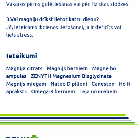
Vakaros pirms gulētiešanas vai pēc fiziskas slodzes.
3.Vai magniju drīkst lietot katru dienu?
Jā, ieteicams ikdienas lietošanai, ja ir deficīts vai
liels stress.
Ieteikumi
Magnija citrāts
Magnijs bērniem
Magne b6
ampulas
ZENYTH Magnesium Bisglycinate
Magnijs miegam
Nateo D pilieni
Canesten
Ho fi
apraksts
Omega-3 bērniem
Tēja urīnceļiem