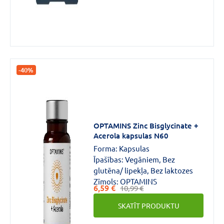
-40%
OPTAMINS Zinc Bisglycinate +
Acerola kapsulas N60
Forma:
Kapsulas
Īpašības:
Vegāniem, Bez
glutēna/ lipekļa, Bez laktozes
Zīmols:
OPTAMINS
6,59 €
10,99 €
SKATĪT PRODUKTU