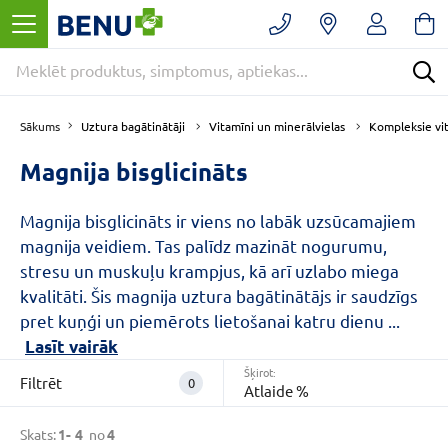
Filtrēt
Noņemt
filtrus
Kategorijas
E
Uztura bagātinātāji
Vitamīni un minerālvielas
Kompleksie vi
Sākums
-
APTIEKA
Magnija bisglicināts
(4)
Uztura
Magnija bisglicināts ir viens no labāk uzsūcamajiem
bagātinātāji
magnija veidiem. Tas palīdz mazināt nogurumu,
(4)
stresu un muskuļu krampjus, kā arī uzlabo miega
Vitamīni
kvalitāti. Šis magnija uztura bagātinātājs ir saudzīgs
un
pret kuņģi un piemērots lietošanai katru dienu
...
minerālvielas
Lasīt vairāk
(4)
Šķirot:
Filtrēt
0
VAIRĀK
Atlaide %
Skats:
1-
4
no
4