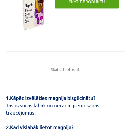
SKATĪT PRODUKTU
normālu enerģijas ieguves
vielmaiņu.
Skats:
1 -
4
no
4
1.Kāpēc izvēlēties magnija bisglicinātu?
Tas uzsūcas labāk un nerada gremošanas
traucējumus.
2.Kad vislabāk lietot magniju?