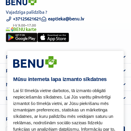
Vajadzīga palīdzība ?
+37125621621
eaptieka@benu.lv
I-V 9.00–17.00
BENU karte
Par mums
Par BENU
Palīdzība un informācija
Benu Blogs
Mūsu interneta lapa izmanto sīkdatnes
BENU Aptieka kontakti
Noteikumi
Aptiekas
Lai šī tīmekļa vietne darbotos, tā izmanto obligāti
Piegāde
Lietošanas noteikumi
nepieciešamās sīkdatnes. Lai Jūs varētu pilnvērtīgi
Lojalitātes programma
Biežāk uzdotie jautājumi
izmantot šo tīmekļa vietni, ar Jūsu piekrišanu mēs
Atteikuma tiesību veidlapa
Kā iepirkties
izmantojam preferences, statiskas un mārketinga
BENU karte
Privātuma politika
sīkdatnes, ar kuru palīdzību mēs veidojam saturu un
Senioru priekšrocības
Piesakies un esi pirmais, kas uzzina BENU jaunumus!
Sīkfailu politika
reklāmas, nodrošinām sociālo saziņas līdzekļu
Īpašās priekšrocības
funkcijas un analizējam datplūsmu. Informāciju par to,
Videonovērošanas politika