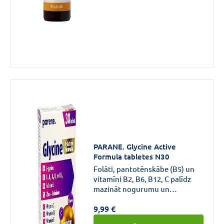
PARANE. Glycine Active
Formula tabletes N30
Folāti, pantotēnskābe (B5) un
vitamīni B2, B6, B12, C palīdz
mazināt nogurumu un
nespēku.Tiamīns (B1),
9,99 €
pantotēnskābe (B5), vitamīni
B2, B6, B12, C palīdz nodrošināt