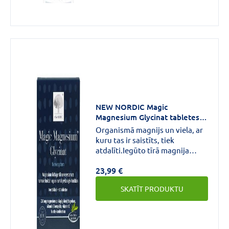
Forma
Kapsulas
(2)
Tablete
(2)
Aktīvās
NEW NORDIC Magic
vielas
Magnesium Glycinat tabletes
stiprums
N60
Organismā magnijs un viela, ar
kuru tas ir saistīts, tiek
550mg
(1)
atdalīti.Iegūto tīrā magnija
metāla daudzumu sauc par
23,99 €
elementāro magniju, un tas ir
magnija daudzums, kas tiek
SKATĪT PRODUKTU
deklarēts.Magnija bisglicinātā
magnijs ir saistīts ar aminoskābi
glicīnu.