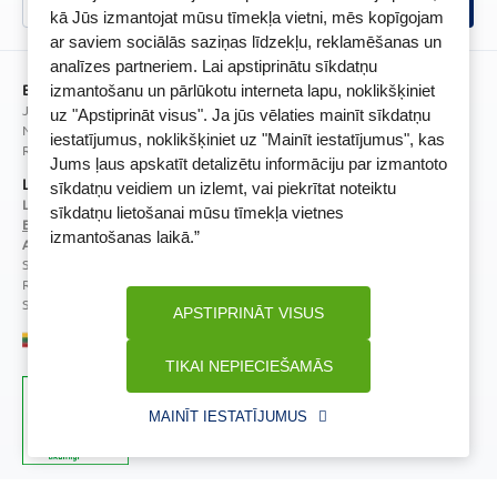
BENU lietotne
kā Jūs izmantojat mūsu tīmekļa vietni, mēs kopīgojam
ar saviem sociālās saziņas līdzekļu, reklamēšanas un
BENU lojalitātes programmas noteikumi
analīzes partneriem. Lai apstiprinātu sīkdatņu
BENU Aptieka Latvija, SIA
izmantošanu un pārlūkotu interneta lapu, noklikšķiniet
Juridiskā adrese / Faktiskā adrese:
uz "Apstiprināt visus". Ja jūs vēlaties mainīt sīkdatņu
Noliktavu iela 5, Dreiliņi, Stopiņu novads, LV-2130
iestatījumus, noklikšķiniet uz "Mainīt iestatījumus", kas
Reģistrācijas Nr.: 40003252167
Jums ļaus apskatīt detalizētu informāciju par izmantoto
Licence
sīkdatņu veidiem un izlemt, vai piekrītat noteiktu
Licences numurs:
A00010
sīkdatņu lietošanai mūsu tīmekļa vietnes
E-aptiekas kontakti
izmantošanas laikā.”
Aptiekas vadītāja:
Sertificēta farmaceite: Jeļena Gončarova
Reģistrācijas Nr.: F-0834
Sertifikāta Nr.: 092.2020
APSTIPRINĀT VISUS
TIKAI NEPIECIEŠAMĀS
MAINĪT IESTATĪJUMUS
Zāļu valsts aģentūra
Veselības inspekcija