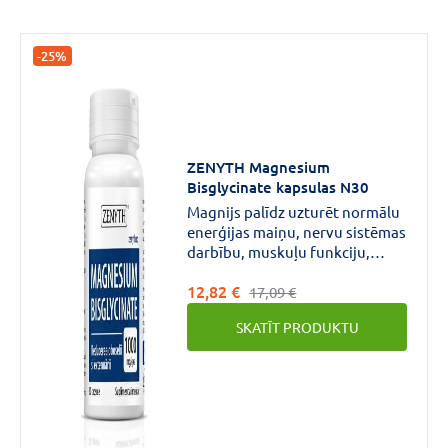
CENA
-25%
€
€
līdz
ZENYTH Magnesium
Zīmols
Bisglycinate kapsulas N30
Magnijs palīdz uzturēt normālu
enerģijas maiņu, nervu sistēmas
darbību, muskuļu funkciju,
olbaltumvielu sintēzi,
NEW
12,82 €
psiholoģisko funkciju, kaulu un
17,09 €
NORDIC
(1)
zobu stāvokli.Šūnu dalīšanās
SKATĪT PRODUKTU
OPTAMINS
(1)
procesā veic noteiktu funkciju.
PARANE
(1)
VAIRĀK