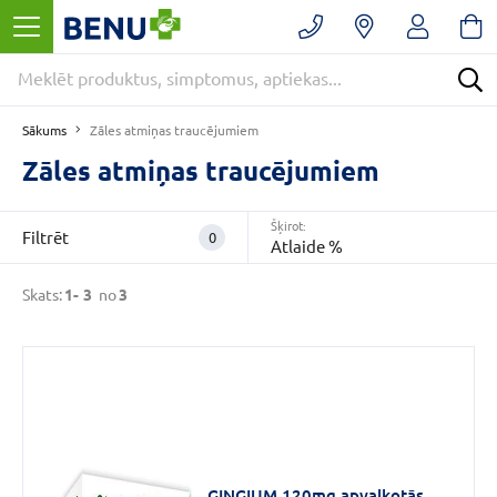
Filtrēt
Noņemt
filtrus
Kategorijas
Sākums
Zāles atmiņas traucējumiem
Bezrecepšu
medikamenti
Zāles atmiņas traucējumiem
(3)
E
Šķirot:
Filtrēt
0
-
Atlaide %
APTIEKA
(3)
Skats:
1-
3
no
3
Smadzeņu
darbība
un
atmiņa
(3)
CENA
GINGIUM 120mg apvalkotās