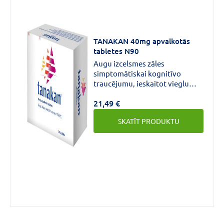
TANAKAN 40mg apvalkotās
tabletes N90
Augu izcelsmes zāles
simptomātiskai kognitīvo
traucējumu, ieskaitot vieglu
demenci, ārstēšanai
21,49 €
pieaugušajiem.
SKATĪT PRODUKTU