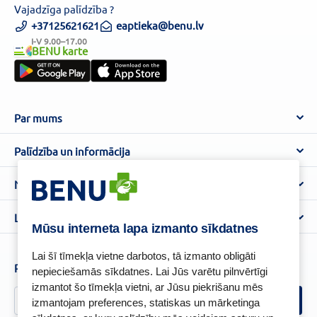
Vajadzīga palīdzība ?
+37125621621
eaptieka@benu.lv
I-V 9.00–17.00
BENU karte
Par mums
Par BENU
Palīdzība un informācija
Benu Blogs
BENU Aptieka kontakti
Noteikumi
Aptiekas
Piegāde
Lietošanas noteikumi
Lojalitātes programma
Biežāk uzdotie jautājumi
Mūsu interneta lapa izmanto sīkdatnes
Atteikuma tiesību veidlapa
Kā iepirkties
BENU karte
Privātuma politika
Lai šī tīmekļa vietne darbotos, tā izmanto obligāti
Senioru priekšrocības
Piesakies un esi pirmais, kas uzzina BENU jaunumus!
nepieciešamās sīkdatnes. Lai Jūs varētu pilnvērtīgi
Sīkfailu politika
izmantot šo tīmekļa vietni, ar Jūsu piekrišanu mēs
Īpašās priekšrocības
Videonovērošanas politika
izmantojam preferences, statiskas un mārketinga
BENU lietotne