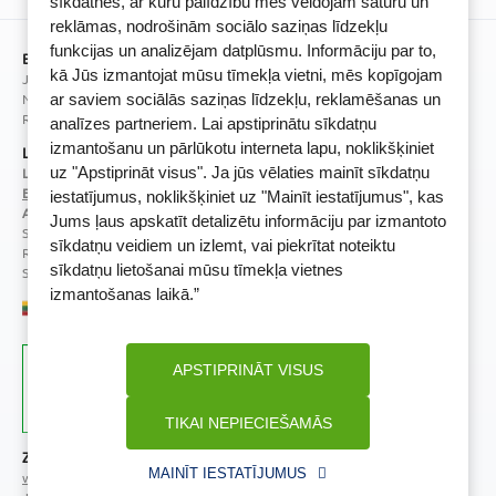
sīkdatnes, ar kuru palīdzību mēs veidojam saturu un
BENU lojalitātes programmas noteikumi
reklāmas, nodrošinām sociālo saziņas līdzekļu
funkcijas un analizējam datplūsmu. Informāciju par to,
BENU Aptieka Latvija, SIA
kā Jūs izmantojat mūsu tīmekļa vietni, mēs kopīgojam
Juridiskā adrese / Faktiskā adrese:
Noliktavu iela 5, Dreiliņi, Stopiņu novads, LV-2130
ar saviem sociālās saziņas līdzekļu, reklamēšanas un
Reģistrācijas Nr.: 40003252167
analīzes partneriem. Lai apstiprinātu sīkdatņu
izmantošanu un pārlūkotu interneta lapu, noklikšķiniet
Licence
uz "Apstiprināt visus". Ja jūs vēlaties mainīt sīkdatņu
Licences numurs:
A00010
E-aptiekas kontakti
iestatījumus, noklikšķiniet uz "Mainīt iestatījumus", kas
Aptiekas vadītāja:
Jums ļaus apskatīt detalizētu informāciju par izmantoto
Sertificēta farmaceite: Jeļena Gončarova
sīkdatņu veidiem un izlemt, vai piekrītat noteiktu
Reģistrācijas Nr.: F-0834
sīkdatņu lietošanai mūsu tīmekļa vietnes
Sertifikāta Nr.: 092.2020
izmantošanas laikā.”
APSTIPRINĀT VISUS
TIKAI NEPIECIEŠAMĀS
Zāļu valsts aģentūra
Veselības inspekcija
MAINĪT IESTATĪJUMUS
www.zva.gov.lv
www.vi.gov.lv