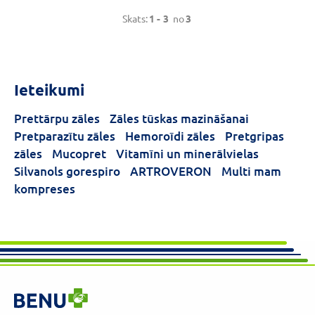
Skats:
1 -
3
no
3
Ieteikumi
Prettārpu zāles
Zāles tūskas mazināšanai
Pretparazītu zāles
Hemoroīdi zāles
Pretgripas
zāles
Mucopret
Vitamīni un minerālvielas
Silvanols gorespiro
ARTROVERON
Multi mam
kompreses