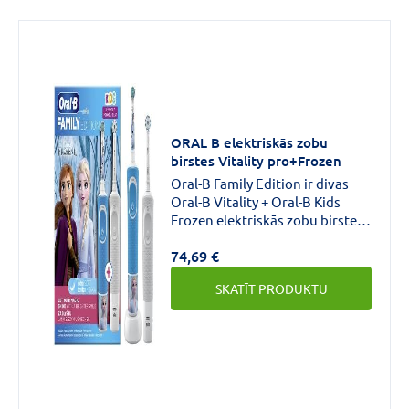
ORAL B elektriskās zobu
birstes Vitality pro+Frozen
Oral-B Family Edition ir divas
Oral-B Vitality + Oral-B Kids
Frozen elektriskās zobu birstes,
kas izstrādātas, izmantojot
74,69 €
Braun tehnoloģiju.Komplektā: 2
elektriskās zobu birstes (1
SKATĪT PRODUKTU
Vitality pieaugušajiem un 1
Frozen bērniem 3+g.), 1
lādētājs, 2 zobu birstes
galviņas: 1 Cross Action, 1
Frozen.