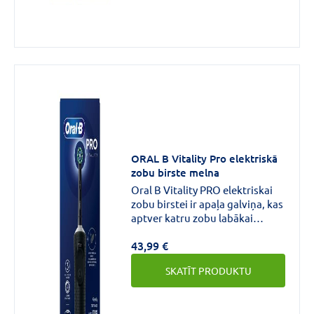
ORAL B Vitality Pro elektriskā
zobu birste melna
Oral B Vitality PRO elektriskai
zobu birstei ir apaļa galviņa, kas
aptver katru zobu labākai
tīrīšanai, noņemot līdz 100%
43,99 €
vairāk aplikuma salīdzinājumā
ar manuālo zobu birsti.Trīs
SKATĪT PRODUKTU
tīrīšanas režīmi, lai varētu tīrīt
zobus vispiemērotākajā veidā:
jutīgiem zobiem Plus, jutīgiem