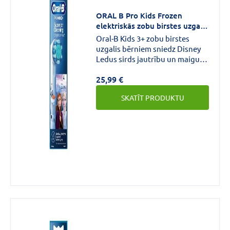
ORAL B Pro Kids Frozen
elektriskās zobu birstes uzgaļi
N4
Oral-B Kids 3+ zobu birstes
uzgalis bērniem sniedz Disney
Ledus sirds jautrību un maigu,
efektīvu tīrīšanu, ko nodrošina
25,99 €
zobārstu ieteiktā Oral-B zobu
birste. Īpaši mīkstie sariņi un
SKATĪT PRODUKTU
nelielā apaļā galviņa ir īpaši
izstrādāti bērniem, un tā ir
saderīga ar visām Oral-B Kids
elektriskajām zobu birstēm.