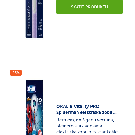
ar manuālo zobu birsti.Trīs
SKATĪT PRODUKTU
tīrīšanas režīmi, lai varētu tīrīt
zobus vispiemērotākajā veidā:
jutīgiem zobiem Plus, jutīgiem
zobiem un ikdienas tīrīšana.
-35%
ORAL B Vitality PRO
Spiderman elektriskā zobu
birste 3+g.
Bērniem, no 3 gadu vecuma,
piemērota uzlādējama
elektriskā zobu birste ar košiem