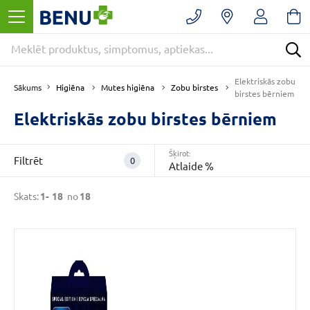
Filtrēt
Noņemt
filtrus
Kategorijas
Elektriskās zobu
E
Higiēna
Mutes higiēna
Zobu birstes
Sākums
birstes bērniem
-
APTIEKA
Elektriskās zobu birstes bērniem
(18)
Higiēna
Šķirot:
Filtrēt
0
(18)
Atlaide %
Mutes
Skats:
1-
18
no
18
higiēna
(18)
VAIRĀK
CENA