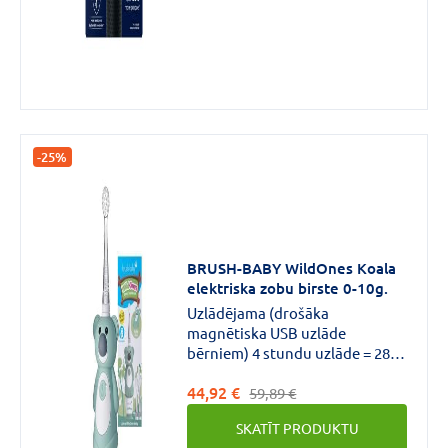
zobiem un ikdienas tīrīšana.
-25%
BRUSH-BABY WildOnes Koala
elektriska zobu birste 0-10g.
Uzlādējama (drošāka
magnētiska USB uzlāde
bērniem) 4 stundu uzlāde = 28
dienu tīrīšanas laiks (2 minūtes
44,92 €
x 2 reizes dienā) Komplektā x2
59,89 €
nomaināmas suku galvas DEEP
SKATĪT PRODUKTU
CLEAN sariņu tehnoloģija 2