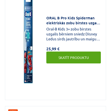
ORAL B Pro Kids Spiderman
elektriskās zobu birstes uzgaļi
N4
Oral-B Kids 3+ zobu birstes
uzgalis bērniem sniedz Disney
Ledus sirds jautrību un maigu,
efektīvu tīrīšanu, ko nodrošina
25,99 €
zobārstu ieteiktā Oral-B zobu
birste. Īpaši mīkstie sariņi un
SKATĪT PRODUKTU
nelielā apaļā galviņa ir īpaši
izstrādāti bērniem, un tā ir
saderīga ar visām Oral-B Kids
elektriskajām zobu birstēm.