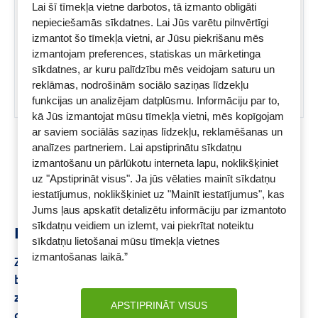
Lai šī tīmekļa vietne darbotos, tā izmanto obligāti
jutīgiem zobiem, šī zobu birste
nepieciešamās sīkdatnes. Lai Jūs varētu pilnvērtīgi
saudzīgi tīra bērnu zobus.
izmantot šo tīmekļa vietni, ar Jūsu piekrišanu mēs
izmantojam preferences, statiskas un mārketinga
sīkdatnes, ar kuru palīdzību mēs veidojam saturu un
reklāmas, nodrošinām sociālo saziņas līdzekļu
funkcijas un analizējam datplūsmu. Informāciju par to,
kā Jūs izmantojat mūsu tīmekļa vietni, mēs kopīgojam
ar saviem sociālās saziņas līdzekļu, reklamēšanas un
analīzes partneriem. Lai apstiprinātu sīkdatņu
Skats:
1 -
18
no
18
izmantošanu un pārlūkotu interneta lapu, noklikšķiniet
uz "Apstiprināt visus". Ja jūs vēlaties mainīt sīkdatņu
iestatījumus, noklikšķiniet uz "Mainīt iestatījumus", kas
Jums ļaus apskatīt detalizētu informāciju par izmantoto
sīkdatņu veidiem un izlemt, vai piekrītat noteiktu
Ieteikumi
sīkdatņu lietošanai mūsu tīmekļa vietnes
izmantošanas laikā.”
Zobu pastas
Magnijs bērniem
Elektriskās zobu
birstes
Elektriskā zobu birste bērniem
Woom
zobu diegs
Zobu pasta zīdaiņiem
Koenzīms q10
APSTIPRINĀT VISUS
cena
Ekzēma uz rokām
Sedanorm atsauksmes