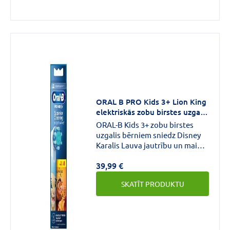
ORAL B PRO Kids 3+ Lion King
elektriskās zobu birstes uzgaļi
N8
ORAL-B Kids 3+ zobu birstes
uzgalis bērniem sniedz Disney
Karalis Lauva jautrību un maigu,
efektīvu tīrīšanu, ko nodrošina
39,99 €
zobārstu ieteiktā ORAL-B zobu
birste. Īpaši mīkstie sariņi un
SKATĪT PRODUKTU
nelielā, apaļā galviņa ir īpaši
izstrādāti bērniem, un tā ir
saderīga ar visām ORAL-B Kids
elektriskajām zobu birstēm.
Īpaši izstrādāta, lai būtu maiga