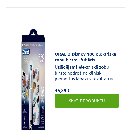
ORAL B Disney 100 elektriskā
zobu birste+futlāris
Uzlādējamā elektriskā zobu
birste nodrošina klīniski
pierādītus labākus rezultātus
nekā manuālā zobu birste,
46,39 €
korpusā iebūvēts taimeris,
maiņas uzgalis veidots, lai
SKATĪT PRODUKTU
aptvertu katru zobu.Saturs:1
Pro Kids rokturis, 1 lādētājs, 1
zobu birstes uzgalis, 1 ceļojuma
futrālis.