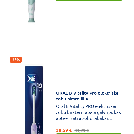
minūšu kvadranta taimeris 2
jaudas režīmi: 28,000 32,000
sonisko vibrāciju minūtē Mazs
un viegls ideāli piemērots mazu
cilvēku lietošanai Mirgojošas
disko gaismas, lai izklaidētos
Piesūcekņa pamatne pielīmē uz
jebkuras virsmas Ūdensdrošs.
-35%
ORAL B Vitality Pro elektriskā
zobu birste lillā
Oral B Vitality PRO elektriskai
zobu birstei ir apaļa galviņa, kas
aptver katru zobu labākai
tīrīšanai, noņemot līdz 100%
28,59 €
vairāk aplikuma salīdzinājumā
43,99 €