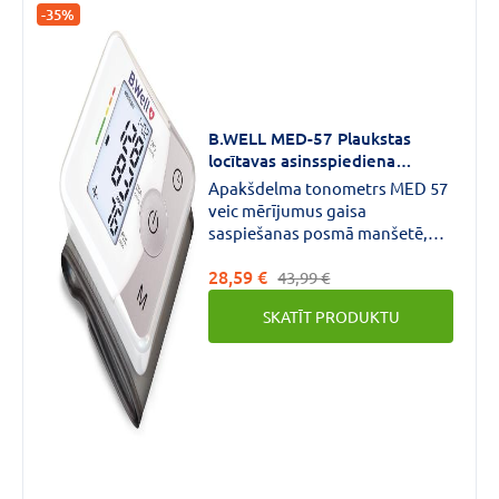
-35%
B.WELL MED-57 Plaukstas
locītavas asinsspiediena
mērītājs N1
Apakšdelma tonometrs MED 57
veic mērījumus gaisa
saspiešanas posmā manšetē,
pielāgojas katram lietotājam,
28,59 €
nosakot individuālo manšetes
43,99 €
piesūknēšanas līmeni.Aritmijas
SKATĪT PRODUKTU
indikators palīdzēs atklāt sirds
ritma traucējumus agrīnā
stadijā.