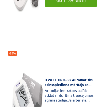
SKATĪT PRODUKTU
-35%
B.WELL PRO-33 Automātisks
asinsspiediena mērītājs ar
adapteri N1
Aritmijas indikators palīdz
atklāt sirds ritma traucējumus
agrīnā stadijā.Ja arteriālā
spiediena mērīšanas laikā