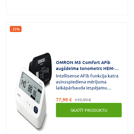
-35%
OMRON M3 Comfort AFib
augšdelma tonometrs HEM-
7196-FLE N1
Intellisense AFib funkcija katra
asinsspiediena mērījuma
laikāpārbauda iespējamu
priekškambaru mirdzēšanu.
77,99 €
Neregulāra sirdsdarbības ritma
119,99 €
noteikšana Paaugstināta
SKATĪT PRODUKTU
asinsspiediena indikators
Ķermeņa kustības indikators
Atmiņa 2 lietotājiem ar 60
mērījumiem katram + viesa