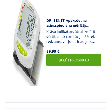
DR. SENST Apakšdelma
asinsspiediena mērītājs
BP880W
Krāsu indikators ātrai izmērīto
vērtību interpretācijai: Uzreiz
redzams, vai jums ir augsts
asinsspiediens vai
59,99 €
asinsspiediens ir pārāk zems
(PVO klasifikācija).Ietver
SKATĪT PRODUKTU
praktisku uzglabāšanas somu,
tāpēc ir ideāli piemērots
mērījumu veikšanai mājās vai
ceļā.