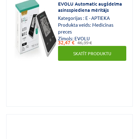
EVOLU Automatic augšdelma
asinsspiediena mērītājs
Kategorijas :
E - APTIEKA
Produkta veids:
Medicīnas
preces
Zīmols:
EVOLU
32,47 €
46,39 €
SKATĪT PRODUKTU