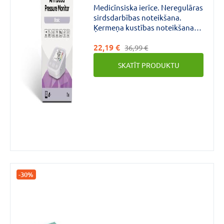
Medicīnsiska ierīce. Neregulāras
sirdsdarbības noteikšana.
Ķermeņa kustības noteikšana.
Manšetes aptinuma noteikšana.
22,19 €
Atmiņas funkcija līdz 99
36,99 €
mērījuma sērijām diviem
SKATĪT PRODUKTU
lietotājiem.
-30%