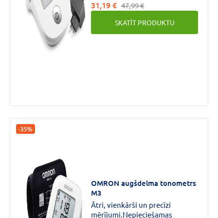
31,19 €
tonometrs atklāj nestabilu
47,99 €
pulsu un atpazīst aritmiju, tas
SKATĪT PRODUKTU
to attēlo uz displeja ar speciālu
simbolu.
-35%
OMRON augšdelma tonometrs
M3
Ātri, vienkārši un precīzi
mērījumi.Nepieciešamas