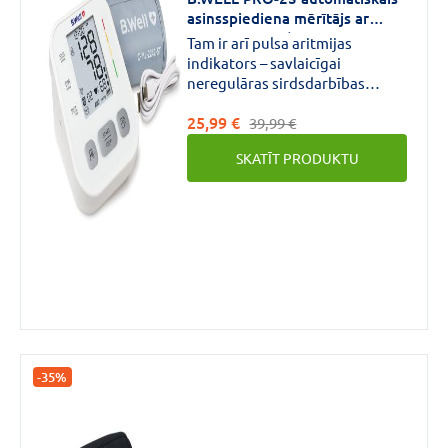
asinsspiediena mērītājs ar
3AVG tehnoloģiju N1
Tam ir arī pulsa aritmijas
indikators – savlaicīgai
neregulāras sirdsdarbības
noteikšanai, kā arī
Zīmols
25,99 €
asinsspiediena klasifikācijas
39,99 €
skala – vieglākai mērījumu
SKATĪT PRODUKTU
rezultātu interpretācijai. B.
MICROLIFE
(9)
B.WELL
(5)
OMRON
(5)
VAIRĀK
-35%