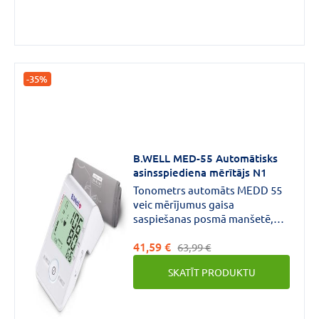
-35%
B.WELL MED-55 Automātisks
asinsspiediena mērītājs N1
Tonometrs automāts MEDD 55
veic mērījumus gaisa
saspiešanas posmā manšetē,
pielāgojas katram lietotājam,
41,59 €
nosakot individuālo manšetes
63,99 €
piesūknēšanas
SKATĪT PRODUKTU
līmeni.Tonometrs – automāts
MED 55 darbojas no parastā
micro USB adaptera vai no 4
standarta AAA baterijām.