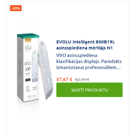
-30%
EVOLU Intelligent 800B19L
asinsspiediena mērītājs N1
VVO asinsspiediena
klasifikācijas displejs. Paredzēts
izmantošanai profesionāliem
medicīnas darbiniekiem vai
57,67 €
mājas apstākļos diastoliskā,
82,39 €
sistoliskā asinsspiediena un
SKATĪT PRODUKTU
pulsa kontrolei.