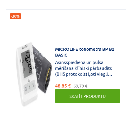
-30%
MICROLIFE tonometrs BP B2
BASIC
Asinsspiediena un pulsa
mērīšana Klīniski pārbaudīts
(BHS protokols) Ļoti viegli
izmantojams IHB tehnoloģija
48,85 €
(aritmijas noteikšana) Ļoti liela
69,79 €
izmēra ekrāns 30 datu atmiņa
SKATĪT PRODUKTU
Mazgājams manšetes apvalks
Aprīkots ar somu pārnēsāšanai
Zema baterijas līmeņa
indikators Izmantojamas
uzlādējamās baterijas 22-42 cm
manšete Garantija 5 gadi