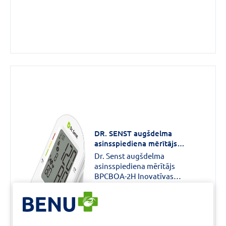
DR. SENST augšdelma
asinsspiediena mērītājs
BPCB0A-2H
Dr. Senst augšdelma
asinsspiediena mērītājs
BPCBOA-2H Inovatīvas
tehnoloģijas jūsu veselībai:-
69,99 €
Afibu noteikšana: BPCBOA-2H
uzticami atklāj priekškambaru
SKATĪT PRODUKTU
fibrilāciju (Afib) un brīdina jūs,