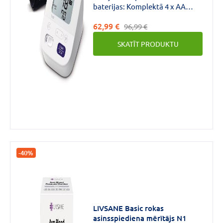
baterijas: Komplektā 4 x AA
baterijas.Ražotāja garantija 3
62,99 €
gadi.Aproces izmērs 22-42cm.
96,99 €
SKATĪT PRODUKTU
-40%
LIVSANE Basic rokas
asinsspiediena mērītājs N1