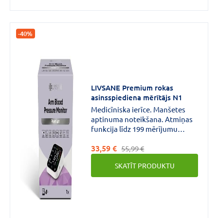
-40%
LIVSANE Premium rokas
asinsspiediena mērītājs N1
Medicīniska ierīce. Manšetes
aptinuma noteikšana. Atmiņas
funkcija līdz 199 mērījumu
sērijām diviem lietotājiem +
33,59 €
papildu lietotāja režīms.
55,99 €
Neregulāras sirdsdarbības
SKATĪT PRODUKTU
noteikšana. Ķermeņa kustību
noteikšana.