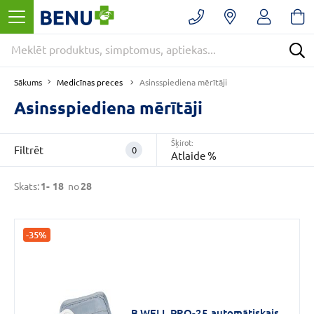
Filtrēt
Noņemt
filtrus
Kategorijas
Medicīnas preces
Sākums
Asinsspiediena mērītāji
Asinsspiediena
mērītāji
(28)
Asinsspiediena mērītāji
Diagnostika
(28)
Šķirot:
Filtrēt
0
Atlaide %
E
-
Skats:
1-
18
no
28
APTIEKA
(28)
VAIRĀK
-35%
CENA
B.WELL PRO-25 automātiskais
€
€
līdz