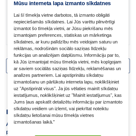
lai jūs varētu savlaicīgi meklēt
Mūsu interneta lapa izmanto sīkdatnes
medicīnisko palīdzību.-
Ķermeņa kustību noteikšana:
Lai šī tīmekļa vietne darbotos, tā izmanto obligāti
Lai izvairītos no neprecīziem
nepieciešamās sīkdatnes. Lai Jūs varētu pilnvērtīgi
rādījumiem un nodrošinātu, ka
izmantot šo tīmekļa vietni, ar Jūsu piekrišanu mēs
rezultāti vienmēr ir precīzi, tiek
izmantojam preferences, statiskas un mārketinga
automātiski konstatēti kustību
sīkdatnes, ar kuru palīdzību mēs veidojam saturu un
radītie traucējumi.- Manšetes
sasprindzinājuma noteikšana:
reklāmas, nodrošinām sociālo saziņas līdzekļu
Inteliģentā aproces kontrole
funkcijas un analizējam datplūsmu. Informāciju par to,
atpazīst, vai aproce ir pareizi
kā Jūs izmantojat mūsu tīmekļa vietni, mēs kopīgojam
SKATĪT VAIRĀK
piestiprināta, lai novērstu
ar saviem sociālās saziņas līdzekļu, reklamēšanas un
nepareizu mērījumu veikšanu.-
analīzes partneriem. Lai apstiprinātu sīkdatņu
Neregulāras sirdsdarbības
Skats:
1 -
18
no
28
izmantošanu un pārlūkotu interneta lapu, noklikšķiniet
noteikšana: Ierīce nosaka
uz "Apstiprināt visus". Ja jūs vēlaties mainīt sīkdatņu
neregulāru sirdsdarbību un
iestatījumus, noklikšķiniet uz "Mainīt iestatījumus", kas
palīdz jums savlaicīgi identificēt
Jums ļaus apskatīt detalizētu informāciju par izmantoto
iespējamos veselības
sīkdatņu veidiem un izlemt, vai piekrītat noteiktu
apdraudējumus.- Hipertensijas
Ieteikumi
riska indikators: Integrētais
sīkdatņu lietošanai mūsu tīmekļa vietnes
augsta asinsspiediena riska
izmantošanas laikā.”
Augšdelma asinsspiediena mērītājs
Mastodynon
indikators brīdina jūs, kad jūsu
pilieni
Ādas ekzēma
L-carnitine cena
Magnijs
asinsspiediens ir kritiskā