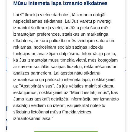
daudzveidīga un sabalansēta
Mūsu interneta lapa izmanto sīkdatnes
uztura lietošanu un veselīgu
dzīvesveidu.
Lai šī tīmekļa vietne darbotos, tā izmanto obligāti
nepieciešamās sīkdatnes. Lai Jūs varētu pilnvērtīgi
izmantot šo tīmekļa vietni, ar Jūsu piekrišanu mēs
izmantojam preferences, statiskas un mārketinga
sīkdatnes, ar kuru palīdzību mēs veidojam saturu un
reklāmas, nodrošinām sociālo saziņas līdzekļu
funkcijas un analizējam datplūsmu. Informāciju par to,
kā Jūs izmantojat mūsu tīmekļa vietni, mēs kopīgojam
SKATĪT VAIRĀK
ar saviem sociālās saziņas līdzekļu, reklamēšanas un
analīzes partneriem. Lai apstiprinātu sīkdatņu
Skats:
1 -
18
no
78
izmantošanu un pārlūkotu interneta lapu, noklikšķiniet
uz "Apstiprināt visus". Ja jūs vēlaties mainīt sīkdatņu
iestatījumus, noklikšķiniet uz "Mainīt iestatījumus", kas
Jums ļaus apskatīt detalizētu informāciju par izmantoto
sīkdatņu veidiem un izlemt, vai piekrītat noteiktu
Ieteikumi
sīkdatņu lietošanai mūsu tīmekļa vietnes
izmantošanas laikā.”
Vitamīni bērniem
LYL D vitamīns
Matu vitamīni
Matiem vitamīni
Boncel d vitamīns
Sildošā zirgu