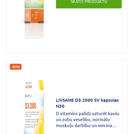
SKATĪT PRODUKTU
muskuļu darbību un veicina
normālu imūnsistēmas darbību.
-40%
LIVSANE D3 2000 SV kapsulas
N30
D vitamīns palīdz uzturēt kaulu
un zobu veselību, normālu
muskuļu darbību un veicina
normālu imūnsistēmas darbību.