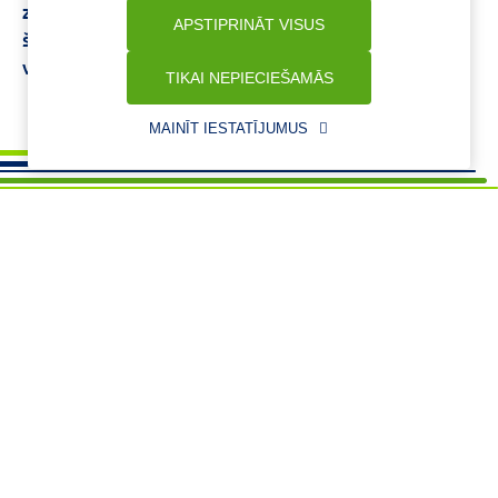
ziede
Senna tabletes
SEBASTIAN matu
APSTIPRINĀT VISUS
šampūns
Bezrecepšu zāles pret gripu
Zivju eļļa
veselībai
TIKAI NEPIECIEŠAMĀS
MAINĪT IESTATĪJUMUS
Vajadzīga palīdzība ?
+37125621621
eaptieka@benu.lv
I-V 9.00–17.00
BENU karte
Par mums