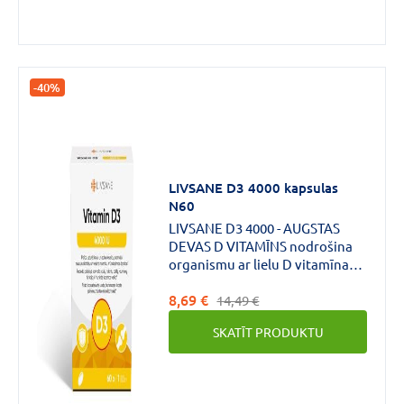
-40%
LIVSANE D3 4000 kapsulas
N60
LIVSANE D3 4000 - AUGSTAS
DEVAS D VITAMĪNS nodrošina
organismu ar lielu D vitamīna
devu.*D vitamīns palīdz uzturēt
8,69 €
kaulu un zobu veselību,
14,49 €
normālu muskuļu darbību un
SKATĪT PRODUKTU
veicina normālu imūnsistēmas
darbību.