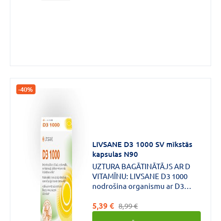
-40%
LIVSANE D3 1000 SV mīkstās
kapsulas N90
UZTURA BAGĀTINĀTĀJS AR D
VITAMĪNU: LIVSANE D3 1000
nodrošina organismu ar D3
vitamīnu palielinātā devā.D
5,39 €
vitamīns palīdz uzturēt kaulu un
8,99 €
zobu veselību, normālu