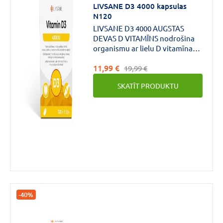
LIVSANE D3 4000 kapsulas
N120
LIVSANE D3 4000 AUGSTAS
DEVAS D VITAMĪNS nodrošina
organismu ar lielu D vitamīna
devu.*D vitamīns palīdz uzturēt
11,99 €
kaulu un zobu veselību,
19,99 €
normālu muskuļu darbību un
SKATĪT PRODUKTU
veicina normālu imūnsistēmas
darbību.
-40%