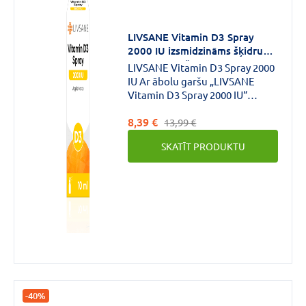
LIVSANE Vitamin D3 Spray
2000 IU izsmidzināms šķidrums
ar ābolu garšu 10ml
LIVSANE Vitamin D3 Spray 2000
IU Ar ābolu garšu „LIVSANE
Vitamin D3 Spray 2000 IU“
aerosols UZTURA
8,39 €
BAGĀTINĀTĀJS AR D3
13,99 €
VITAMĪNU D vitamīns veicina
SKATĪT PRODUKTU
normālu imūnsistēmas darbību,
palīdz uzturēt kaulu un zobu
veselību, un normālu muskuļu
darbību.
-40%