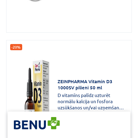
muskuļu darbību.
-20%
ZEINPHARMA Vitamin D3
1000SV pilieni 50 ml
D vitamīns palīdz uzturēt
normālu kalcija un fosfora
uzsūkšanos un/vai uzņemšanu,
kalcija koncentrāciju asinīs,
16,15 €
kaulu stāvokli, muskuļu
20,19 €
darbību, imūnsistēmas
SKATĪT PRODUKTU
darbību.Svarīgi ievērot