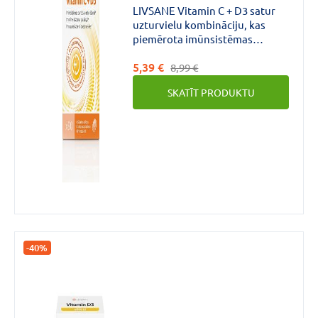
LIVSANE Vitamin C + D3 satur
uzturvielu kombināciju, kas
piemērota imūnsistēmas
atbalstam. *C vitamīns un D3
5,39 €
vitamīns veicina normālu
8,99 €
imūnsistēmas darbību.
SKATĪT PRODUKTU
-40%