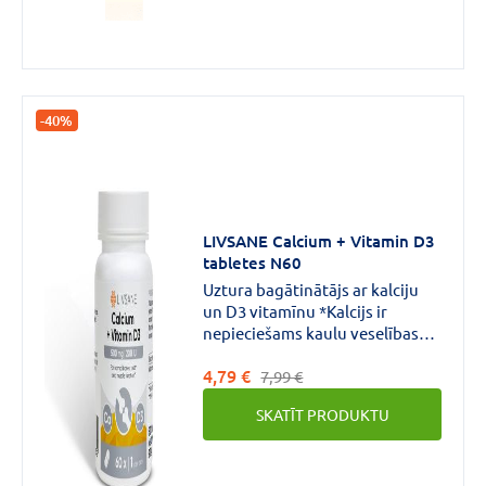
-40%
LIVSANE Calcium + Vitamin D3
tabletes N60
Uztura bagātinātājs ar kalciju
un D3 vitamīnu *Kalcijs ir
nepieciešams kaulu veselības
uzturēšanai. D vitamīns palīdz
4,79 €
uzturēt kaulu veselību. Kalcijs
7,99 €
un D vitamīns nepieciešams
SKATĪT PRODUKTU
zobu veselības uzturēšanai,
kalcijs palīdz nodrošināt
normālu muskuļu darbību, D
vitamīns palīdz uzturēt normālu