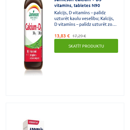
vitamīns, tabletes N90
Kalcijs, D vitamīns – palīdz
uzturēt kaulu veselību; Kalcijs,
CENA
D vitamīns – palīdz uzturēt zobu
veselību; D vitamīns – palīdz
€
€
līdz
13,83 €
uzturēt normālu kalcija līmeni
17,29 €
asinīs;
SKATĪT PRODUKTU
Zīmols
LIVSANE
(10)
NATEO
D
(9)
D-
PEARLS
(4)