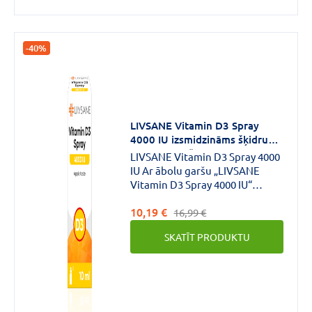
-40%
LIVSANE Vitamin D3 Spray
4000 IU izsmidzināms šķidrums
ar ābolu garšu 10ml
LIVSANE Vitamin D3 Spray 4000
IU Ar ābolu garšu „LIVSANE
Vitamin D3 Spray 4000 IU“
aerosols UZTURA
10,19 €
BAGĀTINĀTĀJS AR D3
16,99 €
VITAMĪNU D vitamīns veicina
SKATĪT PRODUKTU
normālu imūnsistēmas darbību,
palīdz uzturēt kaulu un zobu
veselību, un normālu muskuļu
darbību.