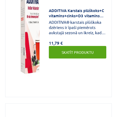
VAIRĀK
ADDITIVA Karstais plūškoks+C
vitamīns+cinks+D3 vitamīns
pulveris N10
ADDITIVA® karstais plūškoka
dzēriens ir īpaši piemērots
Forma
aukstajā sezonā un ikreiz, kad
ķermenim nepieciešams kaut
11,79 €
kas vairāk. C vitamīns, cinks un
D3 vitamīns veicina normālu
SKATĪT PRODUKTU
imūnsistēmas darbību. Turklāt C
Kapsulas
(34)
vitamīns un cinks veicina šūnu
aizsardzību pret oksidatīvo
Aerosols
(11)
stresu.
Mīkstās
kapsulas
(9)
VAIRĀK
Aktīvās