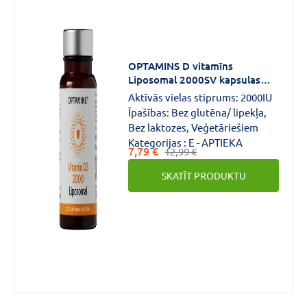
OPTAMINS D vitamīns
Liposomal 2000SV kapsulas
N60
Aktīvās vielas stiprums:
2000IU
Īpašības:
Bez glutēna/ lipekļa,
Bez laktozes, Veģetāriešiem
Kategorijas :
E - APTIEKA
7,79 €
12,99 €
SKATĪT PRODUKTU