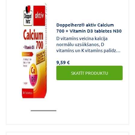
vielas
stiprums
Doppelherz® aktiv Calcium
700 + Vitamin D3 tabletes N30
D vitamīns veicina kalcija
4000IU
(13)
normālu uzsūkšanos, D
2000IU
(10)
vitamīns un K vitamīns palīdz
uzturēt kaulu veselību. Kaulaudi
4000SV
(5)
9,59 €
nepārtraukti atjaunojas, taču
kalcijs organismā neveidojas,
VAIRĀK
SKATĪT PRODUKTU
tas pietiekamā daudzumā un
regulāri ir jāuzņem ar uzturu.