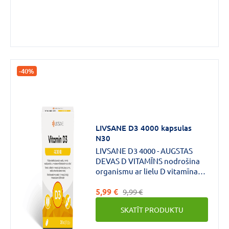
-40%
LIVSANE D3 4000 kapsulas
N30
LIVSANE D3 4000 - AUGSTAS
DEVAS D VITAMĪNS nodrošina
organismu ar lielu D vitamīna
devu.*D vitamīns palīdz uzturēt
5,99 €
kaulu un zobu veselību,
9,99 €
normālu muskuļu darbību un
SKATĪT PRODUKTU
veicina normālu imūnsistēmas
darbību.