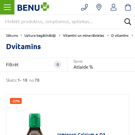
Filtrēt
Noņemt
filtrus
Kategorijas
Uztura bagātinātāji
Vitamīni un minerālvielas
D vitamīns
Sākums
Dvitamīns
E
-
Šķirot:
Filtrēt
0
Atlaide %
APTIEKA
(78)
Skats:
1-
18
no
78
Uztura
bagātinātāji
(78)
-20%
Vitamīni
un
minerālvielas
(78)
Jamieson Calcium + D3
VAIRĀK