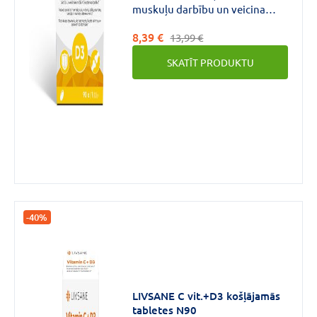
muskuļu darbību un veicina
normālu imūnsistēmas
8,39 €
darbību*
13,99 €
SKATĪT PRODUKTU
-40%
LIVSANE C vit.+D3 košļājamās
tabletes N90