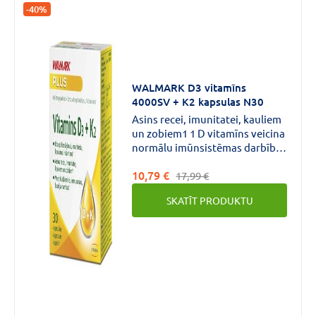
-40%
WALMARK D3 vitamīns
4000SV + K2 kapsulas N30
Asins recei, imunitatei, kauliem
un zobiem1 1 D vitamīns veicina
normālu imūnsistēmas darbību,
palīdz uz­turēt kaulu veselību,
10,79 €
normālu mus­kuļu darbību un
17,99 €
zobu veselību. K vi­tamīns palīdz
SKATĪT PRODUKTU
uzturēt kaulu vese­lību un
veicina normālu asinsreci.