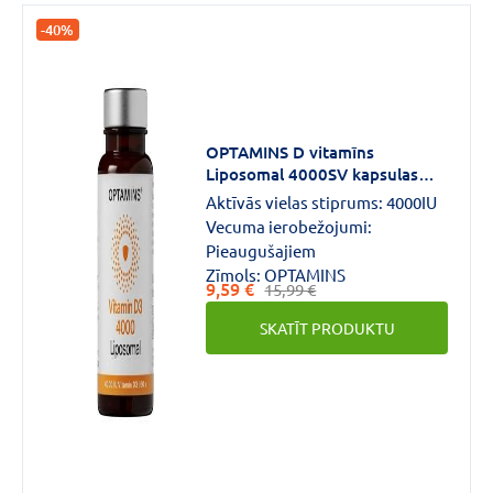
-40%
OPTAMINS D vitamīns
Liposomal 4000SV kapsulas
N60
Aktīvās vielas stiprums:
4000IU
Vecuma ierobežojumi:
Pieaugušajiem
Zīmols:
OPTAMINS
9,59 €
15,99 €
SKATĪT PRODUKTU